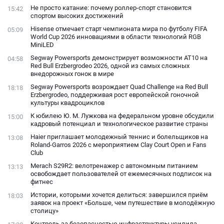
Не просто катание: почему роллер-спорт становится
15:42
спортом высоких достижений
Hisense отмечает старт чемпионата мира по футболу FIFA
05:09
World Cup 2026 инновациями в области технологий RGB
MiniLED
Segway Powersports демонстрирует возможности AT10 на
04:58
Red Bull Erzbergrodeo 2026, одной из самых сложных
внедорожных гонок в мире
Segway Powersports возрождает Quad Challenge на Red Bull
18:18
Erzbergrodeo, поддерживая рост европейской гоночной
культуры квадроциклов
К юбилею Ю. М. Лужкова на федеральном уровне обсудили
15:00
кадровый потенциал и технологическое развитие страны
Haier приглашает молодежный теннис и болельщиков на
13:08
Roland-Garros 2026 с мероприятием Clay Court Open и Fans
Club
Merach S29R2: велотренажер с автономным питанием
13:13
освобождает пользователей от ежемесячных подписок на
фитнес
Истории, которыми хочется делиться: завершился приём
18:03
заявок на проект «Больше, чем путешествие в молодёжную
столицу»
Контроль за безопасностью инфраструктуры усилила