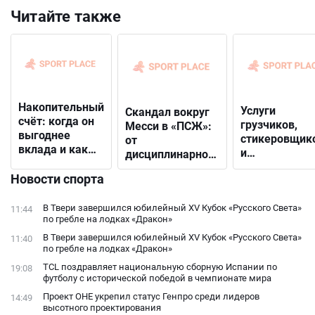
Читайте также
Накопительный
Услуги
Скандал вокруг
счёт: когда он
грузчиков,
Месси в «ПСЖ»:
выгоднее
стикеровщик
от
вклада и как
и
дисциплинарного
выбрать
маркировщик
решения до
подходящий
Новости спорта
выгодные
открытого
решения для
конфликта с
бизнеса
В Твери завершился юбилейный XV Кубок «Русского Света»
11:44
фанатами
по гребле на лодках «Дракон»
В Твери завершился юбилейный XV Кубок «Русского Света»
11:40
по гребле на лодках «Дракон»
TCL поздравляет национальную сборную Испании по
19:08
футболу с исторической победой в чемпионате мира
Проект ОНЕ укрепил статус Генпро среди лидеров
14:49
высотного проектирования