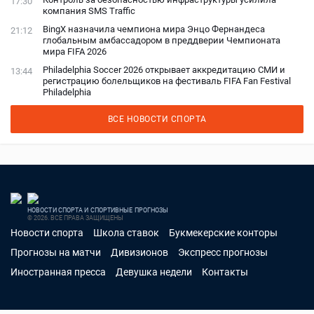
17:30
компания SMS Traffic
BingX назначила чемпиона мира Энцо Фернандеса
21:12
глобальным амбассадором в преддверии Чемпионата
мира FIFA 2026
Philadelphia Soccer 2026 открывает аккредитацию СМИ и
13:44
регистрацию болельщиков на фестиваль FIFA Fan Festival
Philadelphia
ВСЕ НОВОСТИ СПОРТА
НОВОСТИ СПОРТА И СПОРТИВНЫЕ ПРОГНОЗЫ
© 2026. ВСЕ ПРАВА ЗАЩИЩЕНЫ
Новости спорта
Школа ставок
Букмекерские конторы
Прогнозы на матчи
Дивизионов
Экспресс прогнозы
Иностранная пресса
Девушка недели
Контакты