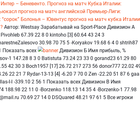
Интер – Беневенто. Прогноз на матч Кубка Италии:
ьюкасл прогноз на матч английской Премьер-Лиги:
 “сорок”
Болонья – Ювентус прогноз на матч кубка Италии
а?
Автор: Westsay Зарабатывай на Sport-Place Дивизион А
ivohleb 67.39 22 8 0 kintoho [3] 60.64 43 24 3
restneZalesovo 30.98 70 75 5 -Koryakov 19.68 6 4 0 shtrih87
9 1 Показать всех
Дивизион Б Имя прибыль, %
ov-1 147.28 8 3 0 Batistuta 73.24 23 33 0 gorand23 61.29 80
37.55 42 30 3 Boch1957 [17] 26.72 217 273 56 donor777 22.02 4
-4.26 22 21 7 Rydar-13-13 [4] -6.20 7 70 0 Zen -22.20 51 87 6 gaa
llas-I-I -339.10 2 56 1 Показать всех Дивизион В Имя
4 188.98 22 11 0 -Borzenko 118.13 14 35 4 -Borzenko-1 77.98
s@mail.ru 70.69 27 14 0 DSQuared 48.21 97 61 5 Все игроки