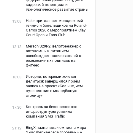
кадровый потенциал и
технологическое развитие страны
Haier приглашает молодежный
13:08
теннис и болельщиков на Roland-
Garros 2026 с мероприятием Clay
Court Open и Fans Club
Merach S29R2: велотренажер с
13:13
автономным питанием
освобождает пользователей от
ежемесячных подписок на
фитнес
Истории, которыми хочется
18:03
делиться: завершился приём
заявок на проект «Больше, чем
путешествие в молодёжную
столицу»
Контроль за безопасностью
17:30
инфраструктуры усилила
компания SMS Traffic
BingX назначила чемпиона мира
21:12
Энцо Фернандеса глобальным