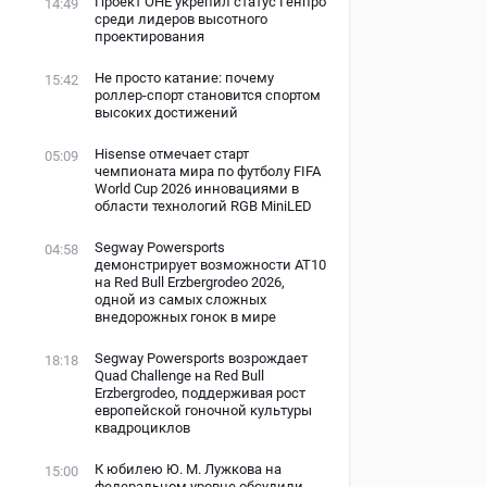
Проект ОНЕ укрепил статус Генпро
14:49
среди лидеров высотного
проектирования
Не просто катание: почему
15:42
роллер-спорт становится спортом
высоких достижений
Hisense отмечает старт
05:09
чемпионата мира по футболу FIFA
World Cup 2026 инновациями в
области технологий RGB MiniLED
Segway Powersports
04:58
демонстрирует возможности AT10
на Red Bull Erzbergrodeo 2026,
одной из самых сложных
внедорожных гонок в мире
Segway Powersports возрождает
18:18
Quad Challenge на Red Bull
Erzbergrodeo, поддерживая рост
европейской гоночной культуры
квадроциклов
К юбилею Ю. М. Лужкова на
15:00
федеральном уровне обсудили