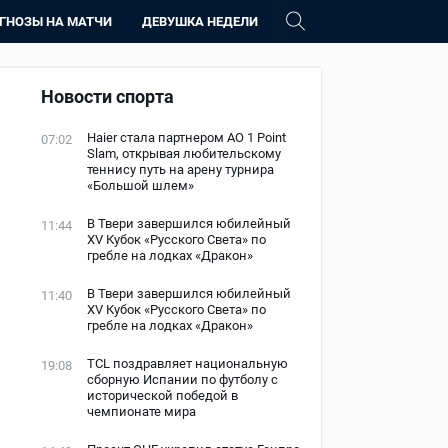
ГНОЗЫ НА МАТЧИ
ДЕВУШКА НЕДЕЛИ
Новости спорта
Haier стала партнером AO 1 Point
07:02
Slam, открывая любительскому
теннису путь на арену турнира
«Большой шлем»
В Твери завершился юбилейный
11:44
XV Кубок «Русского Света» по
гребле на лодках «Дракон»
В Твери завершился юбилейный
11:40
XV Кубок «Русского Света» по
гребле на лодках «Дракон»
TCL поздравляет национальную
19:08
сборную Испании по футболу с
исторической победой в
чемпионате мира