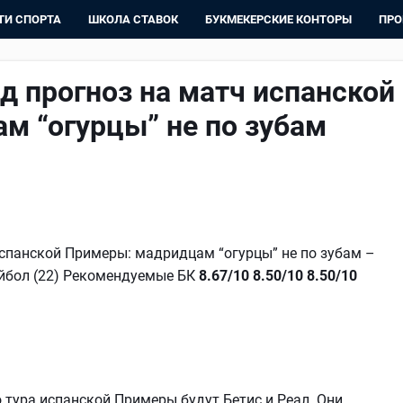
ТИ СПОРТА
ШКОЛА СТАВОК
БУКМЕКЕРСКИЕ КОНТОРЫ
ПРО
д прогноз на матч испанской
м “огурцы” не по зубам
испанской Примеры: мадридцам “огурцы” не по зубам –
лейбол (22) Рекомендуемые БК
8.67/10
8.50/10
8.50/10
 тура испанской Примеры будут Бетис и Реал. Они