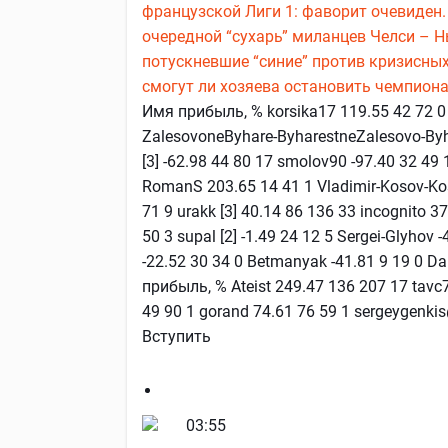
французской Лиги 1: фаворит очевиден.
очередной “сухарь” миланцев
Челси – Н
потускневшие “синие” против кризисных
смогут ли хозяева остановить чемпион
Имя прибыль, % korsika17 119.55 42 72 0 P
ZalesovoneByhare-ByharestneZalesovo-Byha
[3] -62.98 44 80 17 smolov90 -97.40 32 4
RomanS 203.65 14 41 1 Vladimir-Kosov-Kos
71 9 urakk [3] 40.14 86 136 33 incognito 
50 3 supal [2] -1.49 24 12 5 Sergei-Glyhov 
-22.52 30 34 0 Betmanyak -41.81 9 19 0 Da
прибыль, % Ateist 249.47 136 207 17 tavc7
49 90 1 gorand 74.61 76 59 1 sergeygenki
Вступить
03:55