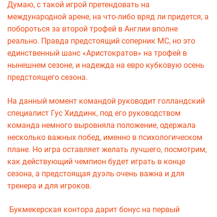
Думаю, с такой игрой претендовать на
международной арене, на что-либо вряд ли придется, а
побороться за второй трофей в Англии вполне
реально. Правда предстоящий соперник МС, но это
единственный шанс «Аристократов» на трофей в
нынешнем сезоне, и надежда на евро кубковую осень
предстоящего сезона.
На данный момент командой руководит голландский
специалист Гус Хиддинк, под его руководством
команда немного выровняла положение, одержала
несколько важных побед, именно в психологическом
плане. Но игра оставляет желать лучшего, посмотрим,
как действующий чемпион будет играть в конце
сезона, а предстоящая дуэль очень важна и для
тренера и для игроков.
Букмекерская контора дарит бонус на первый