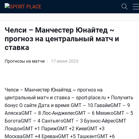
Челси – Манчестер Юнайтед ~
прогноз на центральный матч и
ставка
Прогнозы на матчи
17 июня 2023
Челси – Манчестер Юнайтед ~ прогноз на
центральный матч и ставка – sport-place.ru + Получить
бонус О сайте Дата и время GMT – 10 ГавайиGMT – 9
АляскаGMT – 8 Лос-АнджелесGMT – 6 МехикоGMT – 5
БоготаGMT – 4 СантьягоGMT – 3 Буэнос-АйресGMT
ЛондонGMT +1 ПарижGMT +2 КиевGMT +3
МоскваGMT +4 ЕреванGMT +5 ТашкентGMT +6