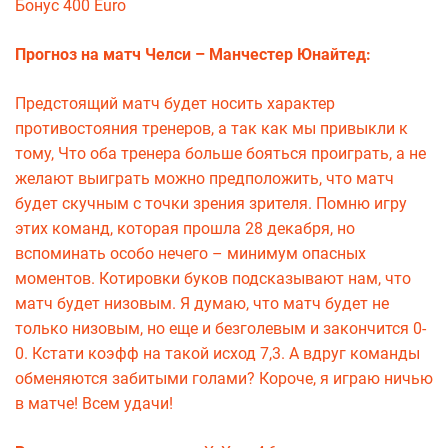
Бонус 400 Euro
Прогноз на матч Челси – Манчестер Юнайтед:
Предстоящий матч будет носить характер
противостояния тренеров, а так как мы привыкли к
тому, Что оба тренера больше бояться проиграть, а не
желают выиграть можно предположить, что матч
будет скучным с точки зрения зрителя. Помню игру
этих команд, которая прошла 28 декабря, но
вспоминать особо нечего – минимум опасных
моментов. Котировки буков подсказывают нам, что
матч будет низовым. Я думаю, что матч будет не
только низовым, но еще и безголевым и закончится 0-
0. Кстати коэфф на такой исход 7,3. А вдруг команды
обменяются забитыми голами? Короче, я играю ничью
в матче! Всем удачи!