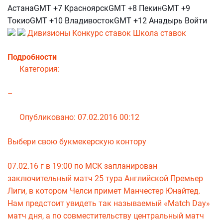
АстанаGMT +7 КрасноярскGMT +8 ПекинGMT +9
ТокиоGMT +10 ВладивостокGMT +12 Анадырь Войти
Дивизионы
Конкурс ставок Школа ставок
Подробности
Категория:
–
Опубликовано: 07.02.2016 00:12
Выбери свою букмекерскую контору
07.02.16 г в 19:00 по МСК запланирован
заключительный матч 25 тура Английской Премьер
Лиги, в котором Челси примет Манчестер Юнайтед.
Нам предстоит увидеть так называемый «Match Day»
матч дня, а по совместительству центральный матч