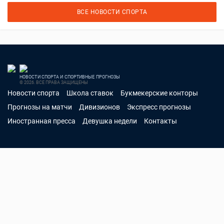
ВСЕ НОВОСТИ СПОРТА
НОВОСТИ СПОРТА И СПОРТИВНЫЕ ПРОГНОЗЫ
© 2026. ВСЕ ПРАВА ЗАЩИЩЕНЫ
Новости спорта
Школа ставок
Букмекерские конторы
Прогнозы на матчи
Дивизионов
Экспресс прогнозы
Иностранная пресса
Девушка недели
Контакты