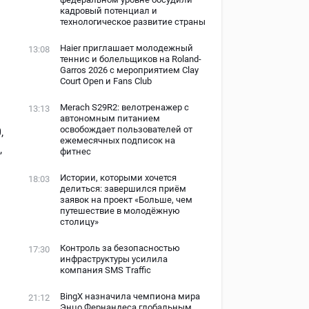
кадровый потенциал и
технологическое развитие страны
Haier приглашает молодежный
13:08
теннис и болельщиков на Roland-
Garros 2026 с мероприятием Clay
Court Open и Fans Club
Merach S29R2: велотренажер с
13:13
автономным питанием
освобождает пользователей от
,
ежемесячных подписок на
,
фитнес
Истории, которыми хочется
18:03
делиться: завершился приём
заявок на проект «Больше, чем
путешествие в молодёжную
столицу»
Контроль за безопасностью
17:30
инфраструктуры усилила
компания SMS Traffic
BingX назначила чемпиона мира
21:12
Энцо Фернандеса глобальным