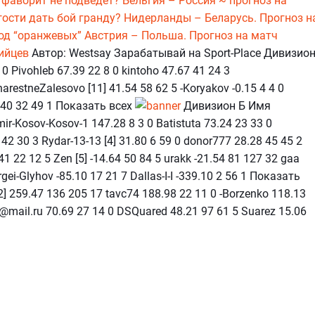
 фаворит не подведет?
Бельгия – Россия ~ прогноз на
гости дать бой гранду?
Нидерланды – Беларусь. Прогноз н
ход “оранжевых”
Австрия – Польша. Прогноз на матч
ийцев
Автор: Westsay Зарабатывай на Sport-Place Дивизио
 Pivohleb 67.39 22 8 0 kintoho 47.67 41 24 3
restneZalesovo [11] 41.54 58 62 5 -Koryakov -0.15 4 4 0
7.40 32 49 1 Показать всех
Дивизион Б Имя
r-Kosov-Kosov-1 147.28 8 3 0 Batistuta 73.24 23 33 0
 42 30 3 Rydar-13-13 [4] 31.80 6 59 0 donor777 28.28 45 45 2
1 22 12 5 Zen [5] -14.64 50 84 5 urakk -21.54 81 127 32 gaa
gei-Glyhov -85.10 17 21 7 Dallas-I-I -339.10 2 56 1 Показать
] 259.47 136 205 17 tavc74 188.98 22 11 0 -Borzenko 118.13
s@mail.ru 70.69 27 14 0 DSQuared 48.21 97 61 5 Suarez 15.06