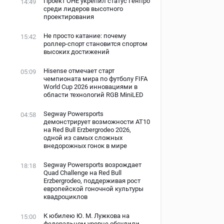
Проект ОНЕ укрепил статус Генпро
14:49
среди лидеров высотного
проектирования
Не просто катание: почему
15:42
роллер-спорт становится спортом
высоких достижений
Hisense отмечает старт
05:09
чемпионата мира по футболу FIFA
World Cup 2026 инновациями в
области технологий RGB MiniLED
Segway Powersports
04:58
демонстрирует возможности AT10
на Red Bull Erzbergrodeo 2026,
одной из самых сложных
внедорожных гонок в мире
Segway Powersports возрождает
18:18
Quad Challenge на Red Bull
Erzbergrodeo, поддерживая рост
европейской гоночной культуры
квадроциклов
К юбилею Ю. М. Лужкова на
15:00
федеральном уровне обсудили