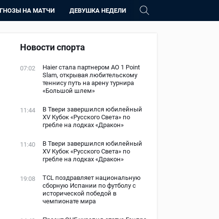
ГНОЗЫ НА МАТЧИ
ДЕВУШКА НЕДЕЛИ
ч
Новости спорта
Haier стала партнером AO 1 Point
07:02
Slam, открывая любительскому
теннису путь на арену турнира
«Большой шлем»
В Твери завершился юбилейный
11:44
XV Кубок «Русского Света» по
гребле на лодках «Дракон»
В Твери завершился юбилейный
11:40
XV Кубок «Русского Света» по
гребле на лодках «Дракон»
TCL поздравляет национальную
19:08
сборную Испании по футболу с
исторической победой в
чемпионате мира