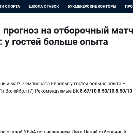
ТИ СПОРТА
ШКОЛА СТАВОК
БУКМЕКЕРСКИЕ КОНТОРЫ
ПРО
 прогноз на отборочный мат
 у гостей больше опыта
чный матч чемпионата Европы: у гостей больше опыта –
) (1) Волейбол (7) Рекомендуемые БК
8.67/10
8.50/10
8.50/10
 под эгидой УЕФА под названием Лига Наций отборочный