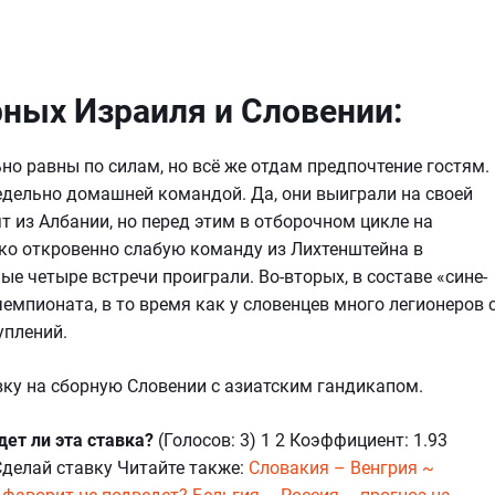
рных Израиля и Словении:
ьно равны по силам, но всё же отдам предпочтение гостям.
едельно домашней командой. Да, они выиграли на своей
т из Албании, но перед этим в отборочном цикле на
ко откровенно слабую команду из Лихтенштейна в
ные четыре встречи проиграли. Во-вторых, в составе «сине-
емпионата, в то время как у словенцев много легионеров 
плений.
вку на сборную Словении с азиатским гандикапом.
ет ли эта ставка?
(Голосов: 3) 1 2 Коэффициент: 1.93
Сделай ставку Читайте также:
Словакия – Венгрия ~