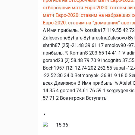
прогноз на отборочный матч Евро-2020:
отборочный матч Евро-2020: готовы ли 
матч Евро-2020: ставим на набравших 
Евро-2020: ставим на “домашних” австр
А Имя прибыль, % korsika17 119.55 42 72 0
ZalesovoneByhare-ByharestneZalesovo-Byha
shtrih87 [25] -21.48 39 61 17 smolov90 -9
прибыль, % RomanS 203.65 14 41 1 Vladimi
gorand23 [2] 58.48 79 70 9 incognito 37.55
Boch1957 [12] 12.74 202 252 55 supal -12.4
-22.52 30 34 0 Betmanyak -36.81 9 18 0 Ser
всех Дивизион В Имя прибыль, % Ateist [2
14 35 4 gorand 74.61 76 59 1 sergeygenki
57 71 2 Все игроки Вступить
15:36