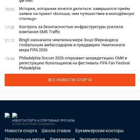
фитнес
Истории, которыми хочется делиться: завершился приём
18:03
заявок на проект «Больше, чем путешествие в молодёжную
столицу»
Контроль за безопасностью инфраструктуры усилила
17:30
компания SMS Traffic
BingX назначила чемпиона мира Энцо Фернандеса
21:12
глобальным амбассадором в преддверии Чемпионата
мира FIFA 2026
Philadelphia Soccer 2026 открывает аккредитацию СМИ и
13:44
регистрацию болельщиков на фестиваль FIFA Fan Festival
Philadelphia
ВСЕ НОВОСТИ СПОРТА
НОВОСТИ СПОРТА И СПОРТИВНЫЕ ПРОГНОЗЫ
© 2026. ВСЕ ПРАВА ЗАЩИЩЕНЫ
Новости спорта
Школа ставок
Букмекерские конторы
Прогнозы на матчи
Дивизионов
Экспресс прогнозы