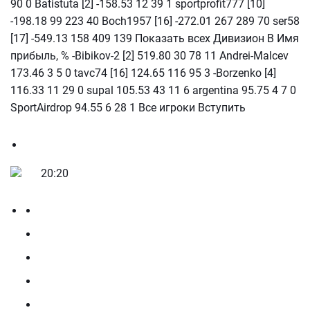
90 0 Batistuta [2] -158.53 12 39 1 sportprofit777 [10]
-198.18 99 223 40 Boch1957 [16] -272.01 267 289 70 ser58
[17] -549.13 158 409 139 Показать всех Дивизион В Имя
прибыль, % -Bibikov-2 [2] 519.80 30 78 11 Andrei-Malcev
173.46 3 5 0 tavc74 [16] 124.65 116 95 3 -Borzenko [4]
116.33 11 29 0 supal 105.53 43 11 6 argentina 95.75 4 7 0
SportAirdrop 94.55 6 28 1 Все игроки Вступить
20:20