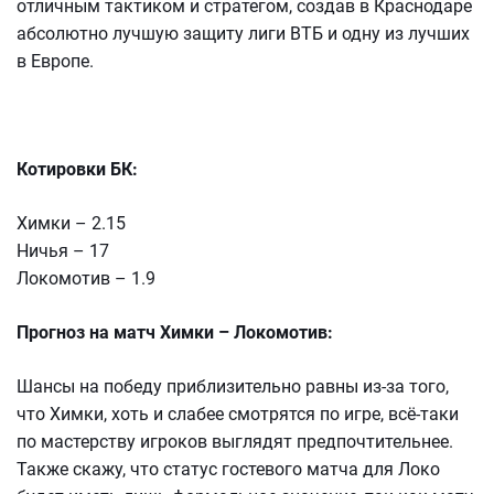
отличным тактиком и стратегом, создав в Краснодаре
абсолютно лучшую защиту лиги ВТБ и одну из лучших
в Европе.
Котировки БК:
Химки – 2.15
Ничья – 17
Локомотив – 1.9
Прогноз на матч Химки – Локомотив:
Шансы на победу приблизительно равны из-за того,
что Химки, хоть и слабее смотрятся по игре, всё-таки
по мастерству игроков выглядят предпочтительнее.
Также скажу, что статус гостевого матча для Локо