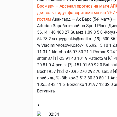
Бромвич – Арсенал прогноз на матч АП
дьяволы» идут фаворитами матча
УНИК
гостям
Авангард — Ак Барс (5-й матч) –
Arturian Зарабатывай на Sport-Place Диви
56.14 140 468 27 Suarez 1.09 3 5 0 -Koryak
54 78 2 sergeygenkis@mail.ru [19] -500.8
% Vladimir-Kosov-Kosov-1 86.92 15 10 1 
11 31 1 kintoho 45.07 30 21 1 RomanS 24.1
shtrih87 [1] -23.91 43 101 9 PatriotSM [6] 
20 81 0 Alpenist [7] -151.01 69 92 0 Batistu
Boch1957 [12] -270.95 270 292 70 ser58 
прибыль, % -Bibikov-2 513.80 30 80 11 And
105.53 43 11 6 -Borzenko 101.97 12 32 0 a
Вступить
02:34