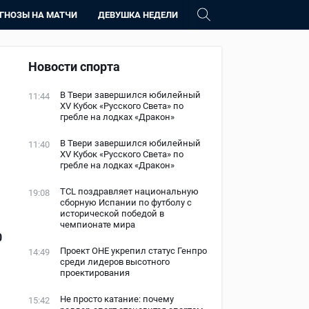
ГНОЗЫ НА МАТЧИ
ДЕВУШКА НЕДЕЛИ
Новости спорта
В Твери завершился юбилейный
11:44
XV Кубок «Русского Света» по
гребле на лодках «Дракон»
В Твери завершился юбилейный
11:40
XV Кубок «Русского Света» по
гребле на лодках «Дракон»
TCL поздравляет национальную
19:08
сборную Испании по футболу с
исторической победой в
чемпионате мира
0
Проект ОНЕ укрепил статус Генпро
14:49
среди лидеров высотного
проектирования
Не просто катание: почему
15:42