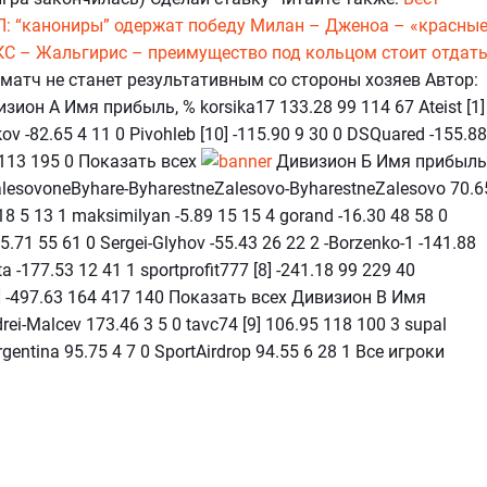
Л: “канониры” одержат победу
Милан – Дженоа – «красны
С – Жальгирис – преимущество под кольцом стоит отдат
 матч не станет результативным со стороны хозяев Автор:
зион А Имя прибыль, % korsika17 133.28 99 114 67 Ateist [1]
ov -82.65 4 11 0 Pivohleb [10] -115.90 9 30 0 DSQuared -155.88
6 113 195 0 Показать всех
Дивизион Б Имя прибыль
ZalesovoneByhare-ByharestneZalesovo-ByharestneZalesovo 70.6
8 5 13 1 maksimilyan -5.89 15 15 4 gorand -16.30 48 58 0
-45.71 55 61 0 Sergei-Glyhov -55.43 26 22 2 -Borzenko-1 -141.88
ta -177.53 12 41 1 sportprofit777 [8] -241.18 99 229 40
[4] -497.63 164 417 140 Показать всех Дивизион В Имя
rei-Malcev 173.46 3 5 0 tavc74 [9] 106.95 118 100 3 supal
rgentina 95.75 4 7 0 SportAirdrop 94.55 6 28 1 Все игроки