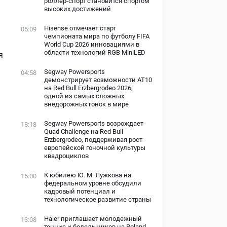
роллер-спорт становится спортом
высоких достижений
Hisense отмечает старт
05:09
чемпионата мира по футболу FIFA
World Cup 2026 инновациями в
области технологий RGB MiniLED
я
Segway Powersports
04:58
демонстрирует возможности AT10
на Red Bull Erzbergrodeo 2026,
одной из самых сложных
внедорожных гонок в мире
Segway Powersports возрождает
18:18
Quad Challenge на Red Bull
Erzbergrodeo, поддерживая рост
европейской гоночной культуры
квадроциклов
К юбилею Ю. М. Лужкова на
15:00
федеральном уровне обсудили
кадровый потенциал и
технологическое развитие страны
Haier приглашает молодежный
13:08
теннис и болельщиков на Roland-