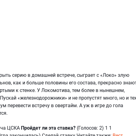
рыть серию в домашней встрече, сыграет с «Локо» злую
нов, как и больше половины его состава, прекрасно знаю
ертыми к стенке. У Локомотива, тем более в нынешнем,
 Пускай «железнодорожники» и не пропустят много, но и те
м перевести встречу в овертайм. А уж в игре до гола
ся.
тча ЦСКА
Пройдет ли эта ставка?
(Голосов: 2) 1 1
гра закончилась) Сделай ставку Читайте также:
Вест