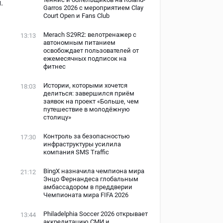
.
Garros 2026 с мероприятием Clay
Court Open и Fans Club
Merach S29R2: велотренажер с
13:13
автономным питанием
освобождает пользователей от
ежемесячных подписок на
фитнес
Истории, которыми хочется
18:03
делиться: завершился приём
заявок на проект «Больше, чем
путешествие в молодёжную
столицу»
Контроль за безопасностью
17:30
инфраструктуры усилила
компания SMS Traffic
BingX назначила чемпиона мира
21:12
Энцо Фернандеса глобальным
амбассадором в преддверии
Чемпионата мира FIFA 2026
Philadelphia Soccer 2026 открывает
13:44
аккредитацию СМИ и