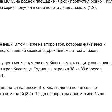
ив ЦСКА на родной площадке «Локо» пропустил ровно 1 гол
ей серии, получил в свои ворота лишь дважды (1:2).
 вещи. В том числе на второй гол, который фактически
о подыгравший «железнодорожникам» в том эпизоде.
дущего матча сумели армейцы сломать защиту соперника.
ыграл блестяще. Судницын отразил 38 из 39 бросков,
ча.
является панацеей. Это Квартальнов понял еще по
го командой (3:4). Тогда по воротам Локомотива было