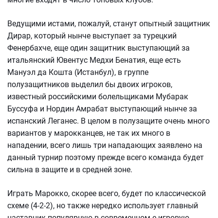
Ведущими истами, пожалуй, станут опытный защитник
Дирар, который нынче выступает за турецкий
Фенербахче, еще один защитник выступающий за
итальянский Ювентус Медхи Бенатия, еще есть
Мануэл да Кошта (Истанбул), в группе
полузащитников выделил бы двоих игроков,
известный российскими болельщиками Мубарак
Буссуфа и Нордин Амрабат выступающий нынче за
испанский Леганес. В целом в полузащите очень много
вариантов у марокканцев, не так их много в
нападении, всего лишь три нападающих заявлено на
данный турнир поэтому прежде всего команда будет
сильна в защите и в средней зоне.
Играть Марокко, скорее всего, будет по классической
схеме (4-2-2), но также нередко использует главный
наставник популярную в современном е игровую