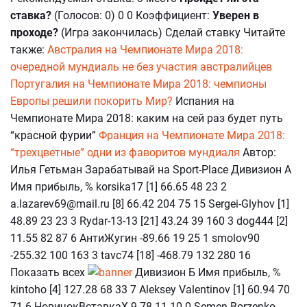
ставка?
(Голосов: 0) 0 0 Коэффициент:
Уверен в
проходе?
(Игра закончилась) Сделай ставку Читайте
также:
Австралия на Чемпионате Мира 2018:
очередной мундиаль не без участия австралийцев
Португалия на Чемпионате Мира 2018: чемпионы
Европы решили покорить Мир?
Испания на
Чемпионате Мира 2018: каким на сей раз будет путь
“красной фурии”
Франция на Чемпионате Мира 2018:
“трехцветные” одни из фаворитов мундиаля
Автор:
Илья Гетьман Зарабатывай на Sport-Place Дивизион А
Имя прибыль, % korsika17 [1] 66.65 48 23 2
a.lazarev69@mail.ru [8] 66.42 204 75 15 Sergei-Glyhov [1]
48.89 23 23 3 Rydar-13-13 [21] 43.24 39 160 3 dog444 [2]
11.55 82 87 6 АнтиЖугин -89.66 19 25 1 smolov90
-255.32 100 163 3 tavc74 [18] -468.79 132 280 16
Показать всех
Дивизион Б Имя прибыль, %
kintoho [4] 127.28 68 33 7 Aleksey Valentinov [1] 60.94 70
71 6 НовичокВставкаХ 9.78 11 10 0 Semen-Borzenko-