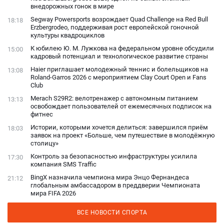
внедорожных гонок в мире
Segway Powersports возрождает Quad Challenge на Red Bull
18:18
Erzbergrodeo, поддерживая рост европейской гоночной
культуры квадроциклов
К юбилею Ю. М. Лужкова на федеральном уровне обсудили
15:00
кадровый потенциал и технологическое развитие страны
Haier приглашает молодежный теннис и болельщиков на
13:08
Roland-Garros 2026 с мероприятием Clay Court Open и Fans
Club
Merach S29R2: велотренажер с автономным питанием
13:13
освобождает пользователей от ежемесячных подписок на
фитнес
Истории, которыми хочется делиться: завершился приём
18:03
заявок на проект «Больше, чем путешествие в молодёжную
столицу»
Контроль за безопасностью инфраструктуры усилила
17:30
компания SMS Traffic
BingX назначила чемпиона мира Энцо Фернандеса
21:12
глобальным амбассадором в преддверии Чемпионата
мира FIFA 2026
ВСЕ НОВОСТИ СПОРТА