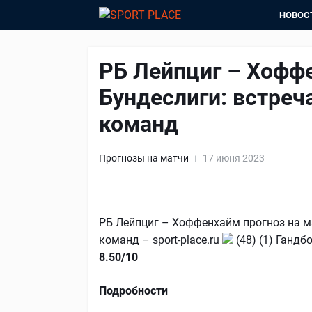
НОВОС
РБ Лейпциг – Хоффе
Бундеслиги: встреч
команд
Прогнозы на матчи
17 июня 2023
РБ Лейпциг – Хоффенхайм прогноз на м
команд – sport-place.ru
(48) (1) Гандб
8.50/10
Подробности