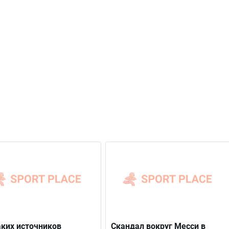
аких источников
Скандал вокруг Месси в