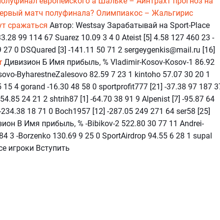
полуфинал европейского а
Шальке – Айнтрахт прогноз на
первый матч полуфинала?
Олимпиакос – Жальгирис
ут сражаться
Автор: Westsay Зарабатывай на Sport-Place
8 99 114 67 Suarez 10.09 3 4 0 Ateist [5] 4.58 127 460 23 -
 9 27 0 DSQuared [3] -141.11 50 71 2 sergeygenkis@mail.ru [16]
Дивизион Б Имя прибыль, % Vladimir-Kosov-Kosov-1 86.92
ovo-ByharestneZalesovo 82.59 7 23 1 kintoho 57.07 30 20 1
15 4 gorand -16.30 48 58 0 sportprofit777 [21] -37.38 97 187 3
54.85 24 21 2 shtrih87 [1] -64.70 38 91 9 Alpenist [7] -95.87 64
 -234.38 18 71 0 Boch1957 [12] -287.05 249 271 64 ser58 [25]
ион В Имя прибыль, % -Bibikov-2 522.80 30 77 11 Andrei-
84 3 -Borzenko 130.69 9 25 0 SportAirdrop 94.55 6 28 1 supal
 Все игроки Вступить