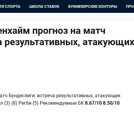
ТИ СПОРТА
ШКОЛА СТАВОК
БУКМЕКЕРСКИЕ КОНТОРЫ
ПРО
нхайм прогноз на матч
а результативных, атакующи
атч Бундеслиги: встреча результативных, атакующих
ол (3) (8) Регби (5) Рекомендуемые БК
8.67/10
8.50/10