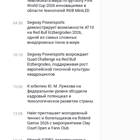
чемпионата мира по футболу FIFA
World Cup 2026 инновациями в
области технологий RGB MiniLED
Segway Powersports
04:58
демонстрирует возможности AT10
на Red Bull Erzbergrodeo 2026,
одной из самых сложных
внедорожных гонок в мире
Segway Powersports возрождает
18:18
Quad Challenge на Red Bull
Erzbergrodeo, поддерживая рост
европейской гоночной культуры
квадроциклов
К юбилею Ю. М. Лужкова на
15:00
федеральном уровне обсудили
кадровый потенциал и
технологическое развитие страны
Haier приглашает молодежный
13:08
теннис и болельщиков на Roland-
Garros 2026 с мероприятием Clay
Court Open и Fans Club
Merach S29R2: велотренажер с