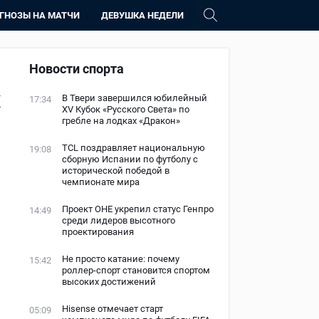
ГНОЗЫ НА МАТЧИ
ДЕВУШКА НЕДЕЛИ
Новости спорта
х
В Твери завершился юбилейный
17:34
XV Кубок «Русского Света» по
гребле на лодках «Дракон»
TCL поздравляет национальную
19:08
сборную Испании по футболу с
исторической победой в
чемпионате мира
Проект ОНЕ укрепил статус Генпро
14:49
среди лидеров высотного
проектирования
Не просто катание: почему
15:42
роллер-спорт становится спортом
высоких достижений
Hisense отмечает старт
05:09