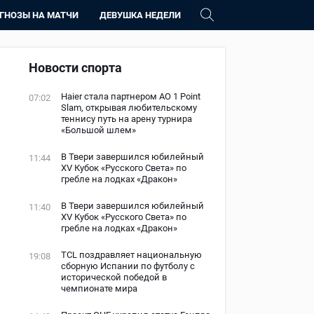
ГНОЗЫ НА МАТЧИ
ДЕВУШКА НЕДЕЛИ
Новости спорта
Haier стала партнером AO 1 Point
07:02
Slam, открывая любительскому
теннису путь на арену турнира
«Большой шлем»
В Твери завершился юбилейный
11:44
XV Кубок «Русского Света» по
гребле на лодках «Дракон»
В Твери завершился юбилейный
11:40
XV Кубок «Русского Света» по
гребле на лодках «Дракон»
TCL поздравляет национальную
19:08
сборную Испании по футболу с
исторической победой в
чемпионате мира