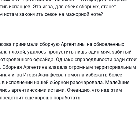
ив испанцев. Эта игра, для обеих сборных, станет
им истам закончить сезон на мажорной ноте?
есова принимали сборную Аргентины на обновленных
была плохой, удалось пропустить лишь один мяч, забитый
с откровенного офсайда. Однако справедливости ради стои
лу. Сборная Аргентина владела огромным территориальным
чная игра Игоря Акинфеева помогла избежать более
ке, в исполнении нашей сборной разочаровала. Малейшие
лись аргентинскими истами. Очевидно, что над этим
предстоит еще хорошо поработать.