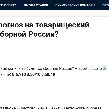
ТИ СПОРТА
ШКОЛА СТАВОК
БУКМЕКЕРСКИЕ КОНТОРЫ
ПРО
рогноз на товарищеский
сборной России?
ий матч: что будет со сборной России? – sport-place.ru
емые БК
8.67/10
8.50/10
8.50/10
 стадионе «Крестовский», в Санкт – Петербурге, сборная