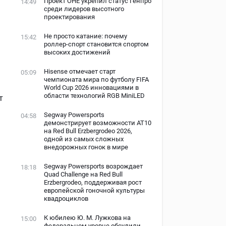
Проект ОНЕ укрепил статус Генпро
14:49
среди лидеров высотного
проектирования
Не просто катание: почему
15:42
роллер-спорт становится спортом
высоких достижений
Hisense отмечает старт
05:09
чемпионата мира по футболу FIFA
World Cup 2026 инновациями в
области технологий RGB MiniLED
т
Segway Powersports
04:58
демонстрирует возможности AT10
на Red Bull Erzbergrodeo 2026,
одной из самых сложных
внедорожных гонок в мире
Segway Powersports возрождает
18:18
Quad Challenge на Red Bull
Erzbergrodeo, поддерживая рост
европейской гоночной культуры
квадроциклов
К юбилею Ю. М. Лужкова на
15:00
федеральном уровне обсудили