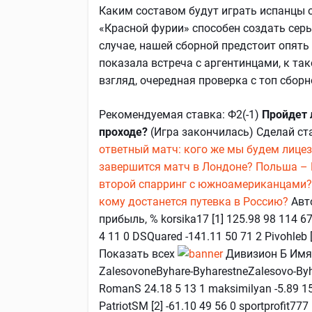
Каким составом будут играть испанцы о
«Красной фурии» способен создать сер
случае, нашей сборной предстоит опять 
показала встреча с аргентинцами, к так
взгляд, очередная проверка с топ сборн
Рекомендуемая ставка: Ф2(-1)
Пройдет 
проходе?
(Игра закончилась) Сделай ст
ответный матч: кого же мы будем лицез
завершится матч в Лондоне?
Польша – 
второй спарринг с южноамериканцами
кому достанется путевка в Россию?
Авто
прибыль, % korsika17 [1] 125.98 98 114 67 
4 11 0 DSQuared -141.11 50 71 2 Pivohleb [
Показать всех
Дивизион Б Имя п
ZalesovoneByhare-ByharestneZalesovo-Byha
RomanS 24.18 5 13 1 maksimilyan -5.89 15 1
PatriotSM [2] -61.10 49 56 0 sportprofit777 