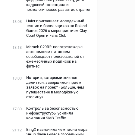
кадровый потенциал и
технологическое развитие страны
в
Haier приглашает молодежный
13:08
теннис и болельщиков на Roland-
Garros 2026 с мероприятием Clay
Court Open и Fans Club
Merach S29R2: велотренажер с
13:13
автономным питанием
освобождает пользователей от
ежемесячных подписок на
фитнес
Истории, которыми хочется
18:03
делиться: завершился приём
заявок на проект «Больше, чем
путешествие в молодёжную
столицу»
Контроль за безопасностью
17:30
инфраструктуры усилила
компания SMS Traffic
BingX назначила чемпиона мира
21:12
Энцо Фернандеса глобальным