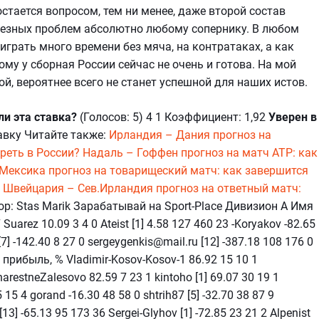
стается вопросом, тем ни менее, даже второй состав
ьезных проблем абсолютно любому сопернику. В любом
играть много времени без мяча, на контратаках, а как
ому у сборная России сейчас не очень и готова. На мой
ой, вероятнее всего не станет успешной для наших истов.
ли эта ставка?
(Голосов: 5) 4 1 Коэффициент: 1,92
Уверен в
авку Читайте также:
Ирландия – Дания прогноз на
реть в России?
Надаль – Гоффен прогноз на матч АТР: как
Мексика прогноз на товарищеский матч: как завершится
?
Швейцария – Сев.Ирландия прогноз на ответный матч:
р: Stas Marik Зарабатывай на Sport-Place Дивизион А Имя
Suarez 10.09 3 4 0 Ateist [1] 4.58 127 460 23 -Koryakov -82.65
7] -142.40 8 27 0 sergeygenkis@mail.ru [12] -387.18 108 176 0
рибыль, % Vladimir-Kosov-Kosov-1 86.92 15 10 1
restneZalesovo 82.59 7 23 1 kintoho [1] 69.07 30 19 1
5 4 gorand -16.30 48 58 0 shtrih87 [5] -32.70 38 87 9
[13] -65.13 95 173 36 Sergei-Glyhov [1] -72.85 23 21 2 Alpenist