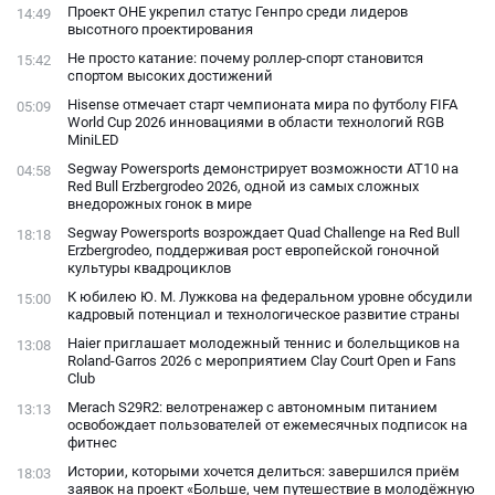
Проект ОНЕ укрепил статус Генпро среди лидеров
14:49
высотного проектирования
Не просто катание: почему роллер-спорт становится
15:42
спортом высоких достижений
Hisense отмечает старт чемпионата мира по футболу FIFA
05:09
World Cup 2026 инновациями в области технологий RGB
MiniLED
Segway Powersports демонстрирует возможности AT10 на
04:58
Red Bull Erzbergrodeo 2026, одной из самых сложных
внедорожных гонок в мире
Segway Powersports возрождает Quad Challenge на Red Bull
18:18
Erzbergrodeo, поддерживая рост европейской гоночной
культуры квадроциклов
К юбилею Ю. М. Лужкова на федеральном уровне обсудили
15:00
кадровый потенциал и технологическое развитие страны
Haier приглашает молодежный теннис и болельщиков на
13:08
Roland-Garros 2026 с мероприятием Clay Court Open и Fans
Club
Merach S29R2: велотренажер с автономным питанием
13:13
освобождает пользователей от ежемесячных подписок на
фитнес
Истории, которыми хочется делиться: завершился приём
18:03
заявок на проект «Больше, чем путешествие в молодёжную