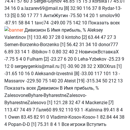
74.41 57 60 3 Sergei-Glyhov 46.85 15 15 3 korsika17 45.01
34 16 0 a.lazarev69@mail.ru [8] 32.90 116 37 8 Rydar-13-
13 [5] 0.50 17 77 1 АнтиЖугин -75.50 14 20 1 smolov90
-87.91 58 84 1 tavc74 -249.00 75 142 10 Показать всех
Дивизион Б Имя прибыль, % Aleksey
Valentinov [1] 133.40 37 28 0 kintoho [2] 63.44 47 27 3
Semen-Borzenko-Borzenko [1] 56.42 31 34 10 donor777
6.89 33 14 1 -Bibikov-1 0.80 32 40 2 НовичокВставкаХ
-7.75 5 4 0 Fulham [2] -23.27 6 20 0 Leha-Yzbekov -25.23 9
12 0 sergeygenkis@mail.ru [1] -30.90 28 32 2 XBOXrus [1]
-31.65 10 16 0 Aleksandr-Izvestnii [8] -33.00 117 101 13 -
Massarov -229.50 75 140 20 Ateist [19] -315.34 50 212 13
Показать всех Дивизион В Имя прибыль, %
ZalesovoneByhare-ByharestneZalesovo-
ByharestneZalesovo [1] 121.28 32 47 4 Mackenzie [7]
113.47 74 49 7 Галя60 89.92 110 93 1 -Kalinina 89.41 8 4
1 Owen 83.45 82 91 0 Vladimir-Kosov-Kosov-1 82.84 44 38
4 Popan-D-D [1] 75.31 8 4 1 Все игроки Вступить