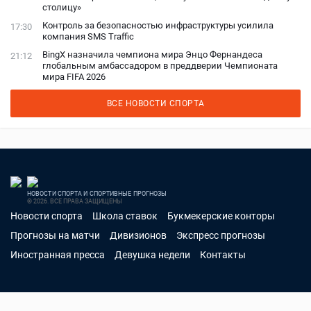
столицу»
Контроль за безопасностью инфраструктуры усилила
17:30
компания SMS Traffic
BingX назначила чемпиона мира Энцо Фернандеса
21:12
глобальным амбассадором в преддверии Чемпионата
мира FIFA 2026
ВСЕ НОВОСТИ СПОРТА
НОВОСТИ СПОРТА И СПОРТИВНЫЕ ПРОГНОЗЫ
© 2026. ВСЕ ПРАВА ЗАЩИЩЕНЫ
Новости спорта
Школа ставок
Букмекерские конторы
Прогнозы на матчи
Дивизионов
Экспресс прогнозы
Иностранная пресса
Девушка недели
Контакты