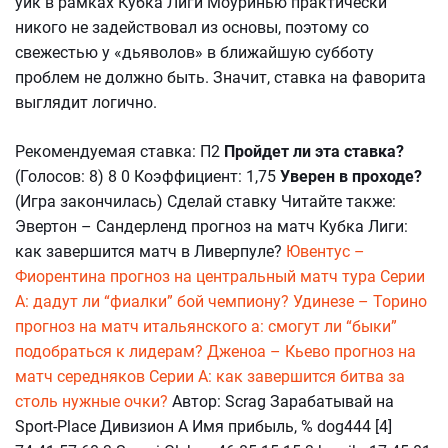
уик в рамках Кубка Лиги Моуринью практически
никого не задействовал из основы, поэтому со
свежестью у «дьяволов» в ближайшую субботу
проблем не должно быть. Значит, ставка на фаворита
выглядит логично.
Рекомендуемая ставка: П2
Пройдет ли эта ставка?
(Голосов: 8) 8 0 Коэффициент: 1,75
Уверен в проходе?
(Игра закончилась) Сделай ставку Читайте также:
Эвертон – Сандерленд прогноз на матч Кубка Лиги:
как завершится матч в Ливерпуле?
Ювентус –
Фиорентина прогноз на центральный матч тура Серии
А: дадут ли “фиалки” бой чемпиону?
Удинезе – Торино
прогноз на матч итальянского а: смогут ли “быки”
подобраться к лидерам?
Дженоа – Кьево прогноз на
матч середняков Серии А: как завершится битва за
столь нужные очки?
Автор: Scrag Зарабатывай на
Sport-Place Дивизион А Имя прибыль, % dog444 [4]