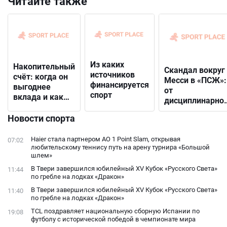
Читайте также
Из каких
Накопительный
Скандал вокруг
источников
счёт: когда он
Месси в «ПСЖ»:
финансируется
выгоднее
от
спорт
вклада и как
дисциплинарно
выбрать
решения до
подходящий
Новости спорта
открытого
конфликта с
Haier стала партнером AO 1 Point Slam, открывая
07:02
фанатами
любительскому теннису путь на арену турнира «Большой
шлем»
В Твери завершился юбилейный XV Кубок «Русского Света»
11:44
по гребле на лодках «Дракон»
В Твери завершился юбилейный XV Кубок «Русского Света»
11:40
по гребле на лодках «Дракон»
TCL поздравляет национальную сборную Испании по
19:08
футболу с исторической победой в чемпионате мира