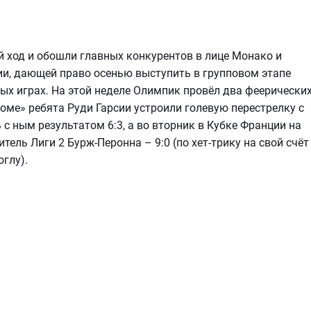
 ход и обошли главных конкурентов в лице Монако и
ии, дающей право осенью выступить в групповом этапе
ых играх. На этой неделе Олимпик провёл два феерически
оме» ребята Руди Гарсии устроили голевую перестрелку с
с ным результатом 6:3, а во вторник в Кубке Франции на
ель Лиги 2 Бурж-Перонна – 9:0 (по хет-трику на свой счёт
глу).