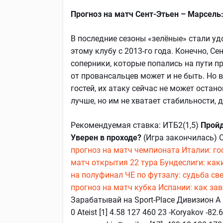
Прогноз на матч Сент-Этьен – Марсель
В последние сезоны «зелёные» стали у
этому клубу с 2013-го года. Конечно, С
соперники, которые попались на пути п
от провансальцев может и не быть. Но 
гостей, их атаку сейчас не может остан
лучше, но им не хватает стабильности, 
Рекомендуемая ставка: ИТБ2(1,5)
Пройд
Уверен в проходе?
(Игра закончилась) 
прогноз на матч чемпионата Италии: г
матч открытия 22 тура Бундеслиги: ка
на полуфинал ЧЕ по футзалу: судьба св
прогноз на матч кубка Испании: как з
Зарабатывай на Sport-Place Дивизион А И
0 Ateist [1] 4.58 127 460 23 -Koryakov -82.