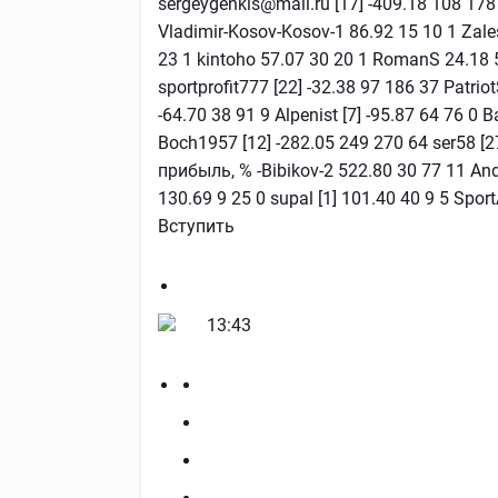
sergeygenkis@mail.ru [17] -409.18 108 17
Vladimir-Kosov-Kosov-1 86.92 15 10 1 Zal
23 1 kintoho 57.07 30 20 1 RomanS 24.18 5
sportprofit777 [22] -32.38 97 186 37 Patriot
-64.70 38 91 9 Alpenist [7] -95.87 64 76 0 B
Boch1957 [12] -282.05 249 270 64 ser58 
прибыль, % -Bibikov-2 522.80 30 77 11 And
130.69 9 25 0 supal [1] 101.40 40 9 5 Sport
Вступить
13:43