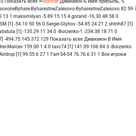
8 0 Показать всех
Дивизион Б Имя прибыль, %
esovoneByhare-ByharestneZalesovo-ByharestneZalesovo 82.59 
 13 1 maksimilyan -5.89 15 15 4 gorand -16.30 48 58 0
SM [1] -54.10 50 56 0 Sergei-Glyhov -54.85 24 21 2 shtrih87 [1]
atistuta [1] -135.29 11 34 0 -Borzenko-1 -234.38 18 71 0
[27] -494.75 145 372 129 Показать всех Дивизион В Имя
rei-Malcev 159.00 1 4 0 tavc74 [1] 141.09 106 84 3 -Borzenko
Airdrop [1] 99.55 6 27 1 Fart-54-54 76.76 6 31 1 Все игроки