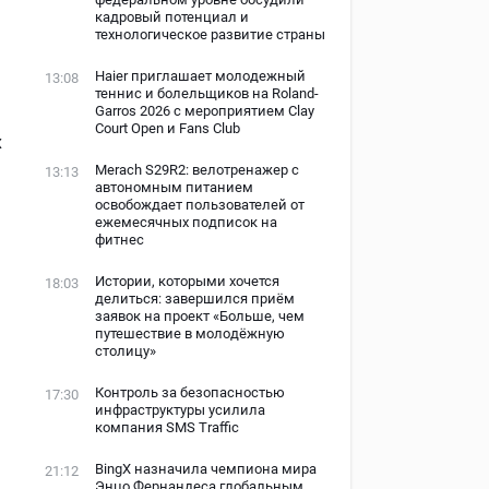
кадровый потенциал и
технологическое развитие страны
Haier приглашает молодежный
13:08
теннис и болельщиков на Roland-
Garros 2026 с мероприятием Clay
Court Open и Fans Club
х
Merach S29R2: велотренажер с
13:13
автономным питанием
освобождает пользователей от
ежемесячных подписок на
фитнес
Истории, которыми хочется
18:03
делиться: завершился приём
заявок на проект «Больше, чем
путешествие в молодёжную
столицу»
Контроль за безопасностью
17:30
инфраструктуры усилила
компания SMS Traffic
BingX назначила чемпиона мира
21:12
Энцо Фернандеса глобальным