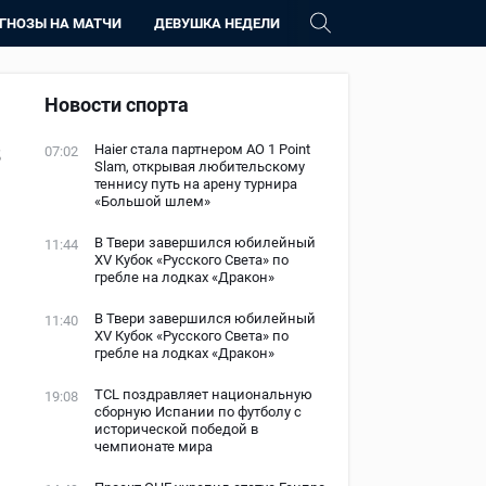
ГНОЗЫ НА МАТЧИ
ДЕВУШКА НЕДЕЛИ
Новости спорта
з
Haier стала партнером AO 1 Point
07:02
Slam, открывая любительскому
теннису путь на арену турнира
«Большой шлем»
В Твери завершился юбилейный
11:44
XV Кубок «Русского Света» по
гребле на лодках «Дракон»
В Твери завершился юбилейный
11:40
XV Кубок «Русского Света» по
гребле на лодках «Дракон»
TCL поздравляет национальную
19:08
сборную Испании по футболу с
исторической победой в
чемпионате мира