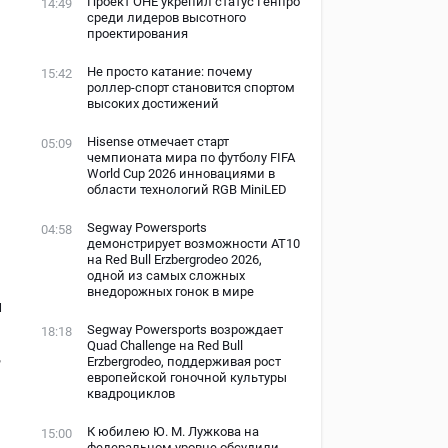
Проект ОНЕ укрепил статус Генпро
14:49
среди лидеров высотного
проектирования
Не просто катание: почему
15:42
роллер-спорт становится спортом
высоких достижений
Hisense отмечает старт
05:09
чемпионата мира по футболу FIFA
World Cup 2026 инновациями в
области технологий RGB MiniLED
Segway Powersports
04:58
демонстрирует возможности AT10
на Red Bull Erzbergrodeo 2026,
одной из самых сложных
внедорожных гонок в мире
и
Segway Powersports возрождает
18:18
Quad Challenge на Red Bull
,
Erzbergrodeo, поддерживая рост
европейской гоночной культуры
квадроциклов
К юбилею Ю. М. Лужкова на
15:00
федеральном уровне обсудили