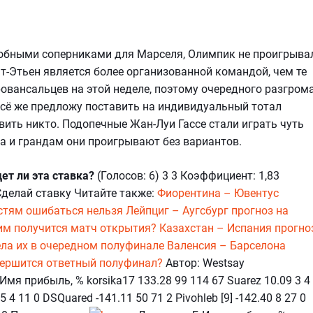
:
добными соперниками для Марселя, Олимпик не проигрыва
ент-Этьен является более организованной командой, чем те
ровансальцев на этой неделе, поэтому очередного разгром
всё же предложу поставить на индивидуальный тотал
овить никто. Подопечные Жан-Луи Гассе стали играть чуть
да и грандам они проигрывают без вариантов.
ет ли эта ставка?
(Голосов: 6) 3 3 Коэффициент: 1,83
Сделай ставку Читайте также:
Фиорентина – Ювентус
остям ошибаться нельзя
Лейпциг – Аугсбург прогноз на
ким получится матч открытия?
Казахстан – Испания прогно
ела их в очередном полуфинале
Валенсия – Барселона
авершится ответный полуфинал?
Автор: Westsay
мя прибыль, % korsika17 133.28 99 114 67 Suarez 10.09 3 4
65 4 11 0 DSQuared -141.11 50 71 2 Pivohleb [9] -142.40 8 27 0