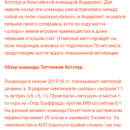
Хотспур и бельгийской командой Андерлехт. Две
недели назад эти команды уже встречались между
собой на поле «пурпурно-белых», и Андерлехт оказался
сильнее своего соперника, хотя по ходу матча
«шпоры» имели игровое преимущество и даже
первыми открыли счёт. Ответный матч пройдёт на
поле лондонцев и можно от подопечных Почеттино в
предстоящем матче ждать повышенной мотивации.
Обзор команды Тоттенхэм Хотспур.
Лондонцы в сезоне 2015-16 гг. показывают неплохой
уровень а. В родном чемпионате «шпоры» сыграли 11-
ть встреч (+5, =5, -1). Проиграли «петушки» в матче 1-
го тура на «Олд Траффорд» против МЮ со счётом 0:1.
На данный момент команда Почеттино в английском
первенстве имеет 20 очков и занимает 5-е место. За
чемпионство в АПЛ бороться крайне сложно, так как