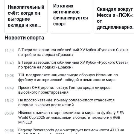
Из каких
Накопительный
Скандал вокруг
источников
счёт: когда он
Месси в «ПСЖ»:
финансируется
выгоднее
от
спорт
вклада и как
дисциплинарно
выбрать
решения до
подходящий
Новости спорта
открытого
конфликта с
В Твери завершился юбилейный XV Кубок «Русского Света»
11:44
фанатами
по гребле на лодках «Дракон»
В Твери завершился юбилейный XV Кубок «Русского Света»
11:40
по гребле на лодках «Дракон»
TCL поздравляет национальную сборную Испании по
19:08
футболу с исторической победой в чемпионате мира
Проект ОНЕ укрепил статус Генпро среди лидеров
14:49
высотного проектирования
Не просто катание: почему роллер-спорт становится
15:42
спортом высоких достижений
Hisense отмечает старт чемпионата мира по футболу FIFA
05:09
World Cup 2026 инновациями в области технологий RGB
MiniLED
Segway Powersports демонстрирует возможности AT10 на
04:58