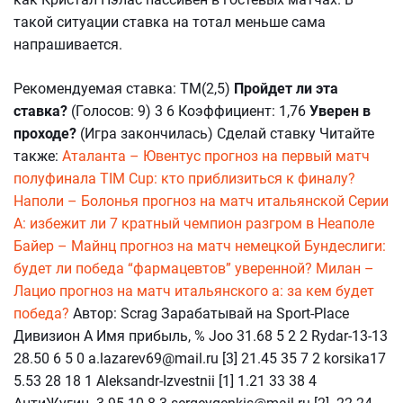
такой ситуации ставка на тотал меньше сама
напрашивается.
Рекомендуемая ставка: ТМ(2,5)
Пройдет ли эта
ставка?
(Голосов: 9) 3 6 Коэффициент: 1,76
Уверен в
проходе?
(Игра закончилась) Сделай ставку Читайте
также:
Аталанта – Ювентус прогноз на первый матч
полуфинала TIM Cup: кто приблизиться к финалу?
Наполи – Болонья прогноз на матч итальянской Серии
А: избежит ли 7 кратный чемпион разгром в Неаполе
Байер – Майнц прогноз на матч немецкой Бундеслиги:
будет ли победа “фармацевтов” уверенной?
Милан –
Лацио прогноз на матч итальянского а: за кем будет
победа?
Автор: Scrag Зарабатывай на Sport-Place
Дивизион А Имя прибыль, % Joo 31.68 5 2 2 Rydar-13-13
28.50 6 5 0 a.lazarev69@mail.ru [3] 21.45 35 7 2 korsika17
5.53 28 18 1 Aleksandr-Izvestnii [1] 1.21 33 38 4