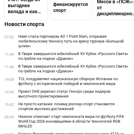
Месси в «ПСЖ»:
финансируется
выгоднее
от
спорт
вклада и как
дисциплинарно
выбрать
решения до
подходящий
Новости спорта
открытого
конфликта с
Haier стала партнером AO 1 Point Slam, открывая
07:02
фанатами
любительскому теннису путь на арену турнира «Большой
шлем»
В Твери завершился юбилейный XV Кубок «Русского Света»
11:44
по гребле на лодках «Дракон»
В Твери завершился юбилейный XV Кубок «Русского Света»
11:40
по гребле на лодках «Дракон»
TCL поздравляет национальную сборную Испании по
19:08
футболу с исторической победой в чемпионате мира
Проект ОНЕ укрепил статус Генпро среди лидеров
14:49
высотного проектирования
Не просто катание: почему роллер-спорт становится
15:42
спортом высоких достижений
Hisense отмечает старт чемпионата мира по футболу FIFA
05:09
World Cup 2026 инновациями в области технологий RGB
MiniLED
Segway Powersports демонстрирует возможности AT10 на