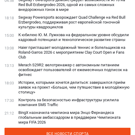
04:58
Red Bull Erzbergrodeo 2026, одной из самых сложных
внедорожных гонок в мире
Segway Powersports возрождает Quad Challenge на Red Bull
18:18
Erzbergrodeo, поддерживая рост европейской гоночной
культуры квадроциклов
К юбилею Ю. М. Лужкова на федеральном уровне обсудили
15:00
кадровый потенциал и технологическое развитие страны
Haier приглашает молодежный теннис и болельщиков на
13:08
Roland-Garros 2026 с мероприятием Clay Court Open и Fans
Club
Merach S29R2: велотренажер с автономным питанием
13:13
освобождает пользователей от ежемесячных подписок на
фитнес
Истории, которыми хочется делиться: завершился приём
18:03
заявок на проект «Больше, чем путешествие в молодёжную
столицу»
Контроль за безопасностью инфраструктуры усилила
17:30
компания SMS Traffic
BingX назначила чемпиона мира Энцо Фернандеса
21:12
глобальным амбассадором в преддверии Чемпионата
мира FIFA 2026
ВСЕ НОВОСТИ СПОРТА