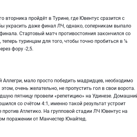
 вторника пройдёт в Турине, где Ювентус сразится с
бы украсить даже финал ЛЧ, однако, соперникам выпало
8 финала. Стартовый матч противостояния закончился со
 теперь туринцам для того, чтобы точно пробиться в ¼
рез фору -2,5.
й Аллегри, мало просто победить мадридцев, необходимо
 этом, очень желательно, не пропустить гол в свои ворота.
едшую пятницу провели «репетицию» на Удинезе. Домашни
ршился со счётом 4:1, именно такой результат устроит
 против Атлетико. На групповой стадии ЛЧ Ювентус на
ном поражении от Манчестер Юнайтед.