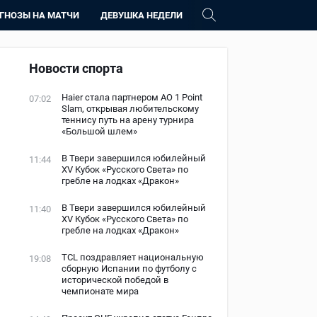
ГНОЗЫ НА МАТЧИ
ДЕВУШКА НЕДЕЛИ
Новости спорта
Haier стала партнером AO 1 Point
07:02
Slam, открывая любительскому
теннису путь на арену турнира
«Большой шлем»
В Твери завершился юбилейный
11:44
XV Кубок «Русского Света» по
гребле на лодках «Дракон»
В Твери завершился юбилейный
11:40
XV Кубок «Русского Света» по
гребле на лодках «Дракон»
TCL поздравляет национальную
19:08
сборную Испании по футболу с
исторической победой в
чемпионате мира