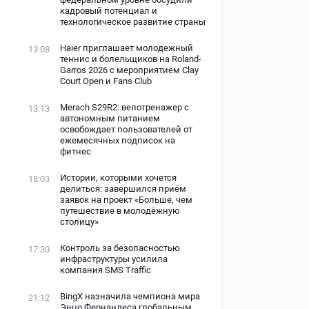
кадровый потенциал и
технологическое развитие страны
Haier приглашает молодежный
13:08
теннис и болельщиков на Roland-
Garros 2026 с мероприятием Clay
Court Open и Fans Club
Merach S29R2: велотренажер с
13:13
автономным питанием
освобождает пользователей от
ежемесячных подписок на
фитнес
Истории, которыми хочется
18:03
делиться: завершился приём
заявок на проект «Больше, чем
путешествие в молодёжную
столицу»
Контроль за безопасностью
17:30
инфраструктуры усилила
компания SMS Traffic
BingX назначила чемпиона мира
21:12
Энцо Фернандеса глобальным