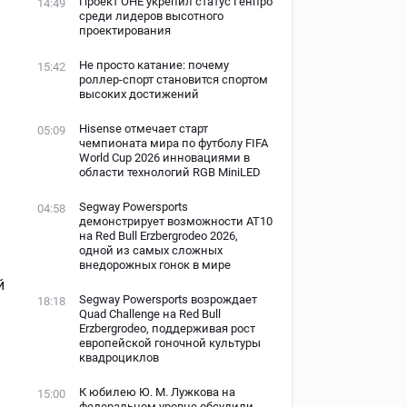
Проект ОНЕ укрепил статус Генпро
14:49
среди лидеров высотного
проектирования
Не просто катание: почему
15:42
роллер-спорт становится спортом
высоких достижений
Hisense отмечает старт
05:09
чемпионата мира по футболу FIFA
World Cup 2026 инновациями в
области технологий RGB MiniLED
Segway Powersports
04:58
демонстрирует возможности AT10
на Red Bull Erzbergrodeo 2026,
одной из самых сложных
внедорожных гонок в мире
й
Segway Powersports возрождает
18:18
Quad Challenge на Red Bull
Erzbergrodeo, поддерживая рост
европейской гоночной культуры
квадроциклов
К юбилею Ю. М. Лужкова на
15:00
федеральном уровне обсудили