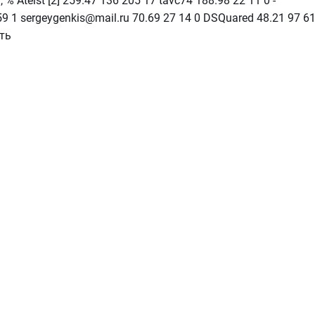
Ateist [2] 259.47 136 205 17 tavc74 188.98 22 11 0 -
59 1 sergeygenkis@mail.ru 70.69 27 14 0 DSQuared 48.21 97 6
ить