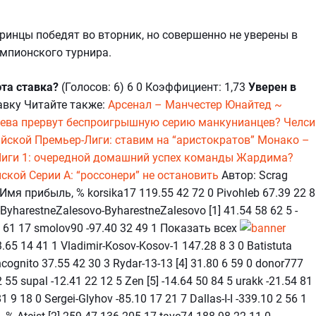
ринцы победят во вторник, но совершенно не уверены в
емпионского турнира.
эта ставка?
(Голосов: 6) 6 0 Коэффициент: 1,73
Уверен в
авку Читайте также:
Арсенал – Манчестер Юнайтед ~
яева прервут беспроигрышную серию манкунианцев?
Челси
йской Премьер-Лиги: ставим на “аристократов”
Монако –
Лиги 1: очередной домашний успех команды Жардима?
ской Серии А: “россонери” не остановить
Автор: Scrag
мя прибыль, % korsika17 119.55 42 72 0 Pivohleb 67.39 22 8
ByharestneZalesovo-ByharestneZalesovo [1] 41.54 58 62 5 -
 39 61 17 smolov90 -97.40 32 49 1 Показать всех
 14 41 1 Vladimir-Kosov-Kosov-1 147.28 8 3 0 Batistuta
ncognito 37.55 42 30 3 Rydar-13-13 [4] 31.80 6 59 0 donor777
55 supal -12.41 22 12 5 Zen [5] -14.64 50 84 5 urakk -21.54 81
 9 18 0 Sergei-Glyhov -85.10 17 21 7 Dallas-I-I -339.10 2 56 1