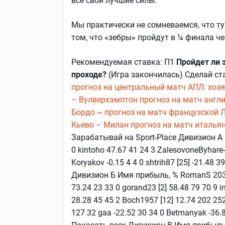
все свои лучшие силы.
Мы практически не сомневаемся, что ту
том, что «зебры» пройдут в ¼ финала ч
Рекомендуемая ставка: П1
Пройдет ли 
проходе?
(Игра закончилась) Сделай ст
прогноз на центральный матч АПЛ: хоз
– Вулверхэмптон прогноз на матч англи
Бордо ~ прогноз на матч французской 
Кьево – Милан прогноз на матч итальян
Зарабатывай на Sport-Place Дивизион А И
0 kintoho 47.67 41 24 3 ZalesovoneByhare-
Koryakov -0.15 4 4 0 shtrih87 [25] -21.48
Дивизион Б Имя прибыль, % RomanS 203.65
73.24 23 33 0 gorand23 [2] 58.48 79 70 9 i
28.28 45 45 2 Boch1957 [12] 12.74 202 252 
127 32 gaa -22.52 30 34 0 Betmanyak -36.81