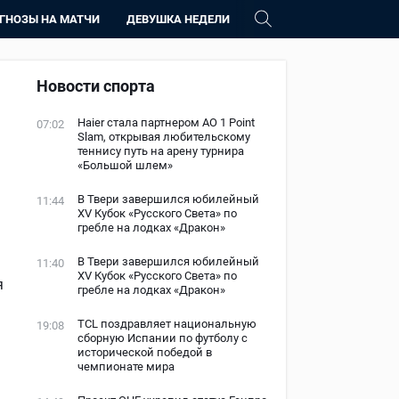
ГНОЗЫ НА МАТЧИ
ДЕВУШКА НЕДЕЛИ
Новости спорта
Haier стала партнером AO 1 Point
07:02
Slam, открывая любительскому
теннису путь на арену турнира
«Большой шлем»
В Твери завершился юбилейный
11:44
XV Кубок «Русского Света» по
гребле на лодках «Дракон»
В Твери завершился юбилейный
11:40
XV Кубок «Русского Света» по
я
гребле на лодках «Дракон»
TCL поздравляет национальную
19:08
сборную Испании по футболу с
исторической победой в
чемпионате мира