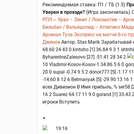
Рекомендуемая ставка: П1 / ТБ (1.5)
Про
Уверен в проходе?
(Игра закончилась) 
РПЛ ~ Урал – Зенит / Локомотив – Арсе
Бильбао / Вальядолид – Атлетико Мад
Арсенал Тула
Экспресс на матчи 6-го т
Дженоа
Автор: Stas Marik Зарабатывай н
68.60 24 43 0 kintoho [1] 36.84 9 3 1 shtr
ByharestneZalesovo [27] -51.41 28 34 2
10 Vladimir-Kosov-Kosov-1 34.86 5 6 0 gora
20 0 supal -0.74 9 5 2 donor777 [5] -1.17 11
-14.60 8 12 6 Betmanyak [5] -29.90 13 16 1
всех Дивизион В Имя прибыль, % ser58 [22]
16 2 Suarez 64.17 11 9 0 gorand [1] 33.43 2
игроки Вступить
19:16