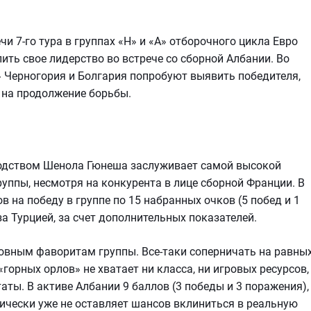
ечи 7-го тура в группах «H» и «A» отборочного цикла Евро
ить свое лидерство во встрече со сборной Албании. Во
» Черногория и Болгария попробуют выявить победителя,
 на продолжение борьбы.
водством Шенола Гюнеша заслуживает самой высокой
руппы, несмотря на конкурента в лице сборной Франции. В
 на победу в группе по 15 набранных очков (5 побед и 1
 за Турцией, за счет дополнительных показателей.
новным фаворитам группы. Все-таки соперничать на равны
горных орлов» не хватает ни класса, ни игровых ресурсов,
аты. В активе Албании 9 баллов (3 победы и 3 поражения),
ктически уже не оставляет шансов вклиниться в реальную