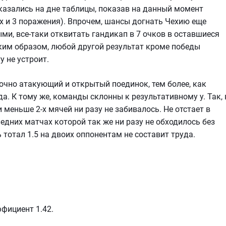
казались на дне таблицы, показав на данный момент
х и 3 поражения). Впрочем, шансы догнать Чехию еще
ыми, все-таки отквитать гандикап в 7 очков в оставшиеся
аким образом, любой другой результат кроме победы
у не устроит.
очно атакующий и открытый поединок, тем более, как
да. К тому же, команды склонны к результативному у. Так, 
меньше 2-х мячей ни разу не забивалось. Не отстает в
ледних матчах которой так же ни разу не обходилось без
 тотал 1.5 на двоих оппонентам не составит труда.
ффициент 1.42.