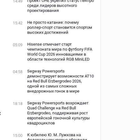
Проект ОНЕ укрепил статус Генпро
14:49
среди лидеров высотного
проектирования
Не просто катание: почему
15:42
роллер-спорт становится спортом
высоких достижений
Hisense отмечает старт
05:09
чемпионата мира по футболу FIFA
World Cup 2026 инновациями в
области технологий RGB MiniLED
Segway Powersports
04:58
демонстрирует возможности AT10
на Red Bull Erzbergrodeo 2026,
одной из самых сложных
внедорожных гонок в мире
Segway Powersports возрождает
18:18
Quad Challenge на Red Bull
х
Erzbergrodeo, поддерживая рост
европейской гоночной культуры
квадроциклов
К юбилею Ю. М. Лужкова на
15:00
федеральном уровне обсудили