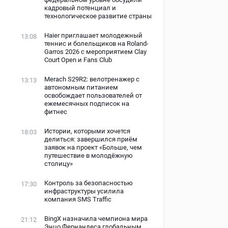
кадровый потенциал и
технологическое развитие страны
Haier приглашает молодежный
13:08
теннис и болельщиков на Roland-
Garros 2026 с мероприятием Clay
Court Open и Fans Club
Merach S29R2: велотренажер с
13:13
автономным питанием
освобождает пользователей от
ежемесячных подписок на
фитнес
Истории, которыми хочется
18:03
делиться: завершился приём
заявок на проект «Больше, чем
путешествие в молодёжную
столицу»
Контроль за безопасностью
17:30
инфраструктуры усилила
компания SMS Traffic
BingX назначила чемпиона мира
21:12
Энцо Фернандеса глобальным