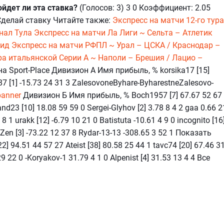
йдет ли эта ставка?
(Голосов: 3) 3 0 Коэффициент: 2.05
Сделай ставку Читайте также:
Экспресс на матчи 12-го тура
нал Тула
Экспресс на матчи Ла Лиги ~ Сельта – Атлетик
рид
Экспресс на матчи РФПЛ ~ Урал – ЦСКА / Краснодар –
ура итальянской Серии А ~ Наполи – Брешия / Лацио –
а Sport-Place Дивизион А Имя прибыль, % korsika17 [15]
ih87 [1] -15.73 24 31 3 ZalesovoneByhare-ByharestneZalesovo-
Дивизион Б Имя прибыль, % Boch1957 [7] 67.67 52 67
nd23 [10] 18.08 59 59 0 Sergei-Glyhov [2] 3.78 8 4 2 gaa 0.66 2
 8 1 urakk [12] -6.79 10 21 0 Batistuta -10.61 4 9 0 incognito [16
 Zen [3] -73.22 12 37 8 Rydar-13-13 -308.65 3 52 1 Показать
 94.51 44 57 27 Ateist [38] 80.58 25 44 1 tavc74 [20] 67.46 3
9 22 0 -Koryakov-1 31.79 4 1 0 Alpenist [4] 31.53 13 4 4 Все