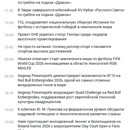
по гребле на лодках «Дракон»
В Твери завершился юбилейный XV Кубок «Русского Света»
11:40
по гребле на лодках «Дракон»
TCL поздравляет национальную сборную Испании по
19:08
футболу с исторической победой в чемпионате мира
Проект ОНЕ укрепил статус Генпро среди лидеров
14:49
высотного проектирования
Не просто катание: почему роллер-спорт становится
15:42
спортом высоких достижений
Hisense отмечает старт чемпионата мира по футболу FIFA
05:09
World Cup 2026 инновациями в области технологий RGB
MiniLED
Segway Powersports демонстрирует возможности AT10 на
04:58
Red Bull Erzbergrodeo 2026, одной из самых сложных
внедорожных гонок в мире
Segway Powersports возрождает Quad Challenge на Red Bull
18:18
Erzbergrodeo, поддерживая рост европейской гоночной
культуры квадроциклов
К юбилею Ю. М. Лужкова на федеральном уровне обсудили
15:00
кадровый потенциал и технологическое развитие страны
Haier приглашает молодежный теннис и болельщиков на
13:08
Roland-Garros 2026 с мероприятием Clay Court Open и Fans