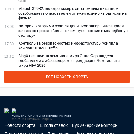
Club
Merach S29R2: велотренажер с автономным питанием
13:13
освобождает пользователей от ежемесячных подписок на
фитнес
Истории, которыми хочется делиться: завершился приём
18:03
заявок на проект «Больше, чем путешествие в молодёжную
столицу»
Контроль за безопасностью инфраструктуры усилила
17:30
компания SMS Traffic
BingX назначила чемпиона мира Энцо Фернандеса
21:12
глобальным амбассадором в преддверии Чемпионата
мира FIFA 2026
ВСЕ НОВОСТИ СПОРТА
НОВОСТИ СПОРТА И СПОРТИВНЫЕ ПРОГНОЗЫ
© 2026. ВСЕ ПРАВА ЗАЩИЩЕНЫ
Новости спорта
Школа ставок
Букмекерские конторы
Прогнозы на матчи
Дивизионов
Экспресс прогнозы