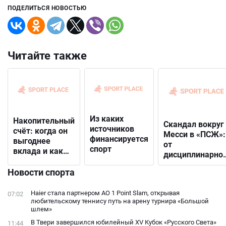
ПОДЕЛИТЬСЯ НОВОСТЬЮ
Читайте также
Из каких
Накопительный
Скандал вокруг
источников
счёт: когда он
Месси в «ПСЖ»:
финансируется
выгоднее
от
спорт
вклада и как
дисциплинарно
выбрать
решения до
подходящий
Новости спорта
открытого
конфликта с
Haier стала партнером AO 1 Point Slam, открывая
07:02
фанатами
любительскому теннису путь на арену турнира «Большой
шлем»
В Твери завершился юбилейный XV Кубок «Русского Света»
11:44