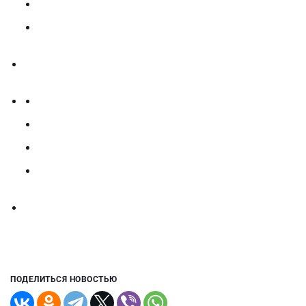
ПОДЕЛИТЬСЯ НОВОСТЬЮ