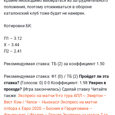
крайне необходимо выбираться из затруднительного
положения, поэтому отсиживаться в обороне
каталонский клуб тоже будет не намерен.
Котировки БК:
П1 – 3.12
Х – 3.44
П2 – 2.41
Рекомендуемая ставка: ТБ (2) за коэффициент 1.50
Рекомендуемая ставка: Ф1 (0) / ТБ (2)
Пройдет ли эта
ставка?
(Голосов: 0) 0 0 Коэффициент: 1.98
Уверен в
проходе?
(Игра закончилась) Сделай ставку Читайте
также:
Экспресс на матчи 9-го тура АПЛ ~ Эвертон –
Вест Хэм / Челси – Ньюкасл
Экспресс на матчи
отбора к Евро 2020 ~ Босния и Герцеговина –
Финляндия / Италия – Греция
Экспресс на матчи 7-го