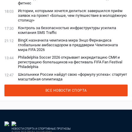
фитнес
Истории, которыми хочется делиться: завершился приём
18:03
заявок на проект «Больше, чем путешествие в молодёжную
столицу»
Контроль за безопасностью инфраструктуры усилила
17:30
компания SMS Traffic
BingX назначила чемпиона мира Энцо Фернандеса
21:12
глобальным амбассадором в преддверии Чемпионата
мира FIFA 2026
Philadelphia Soccer 2026 открывает аккредитацию СМИ и
13:44
регистрацию болельщиков на фестиваль FIFA Fan Festival
Philadelphia
Школьники России найдут свою «формулу успеха»: стартует
12:47
масштабная олимпиада
ВСЕ НОВОСТИ СПОРТА
НОВОСТИ СПОРТА И СПОРТИВНЫЕ ПРОГНОЗЫ
© 2026. ВСЕ ПРАВА ЗАЩИЩЕНЫ