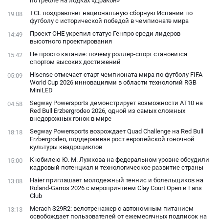
по гребле на лодках «Дракон»
TCL поздравляет национальную сборную Испании по
19:08
футболу с исторической победой в чемпионате мира
Проект ОНЕ укрепил статус Генпро среди лидеров
14:49
высотного проектирования
Не просто катание: почему роллер-спорт становится
15:42
спортом высоких достижений
Hisense отмечает старт чемпионата мира по футболу FIFA
05:09
World Cup 2026 инновациями в области технологий RGB
MiniLED
Segway Powersports демонстрирует возможности AT10 на
04:58
Red Bull Erzbergrodeo 2026, одной из самых сложных
внедорожных гонок в мире
Segway Powersports возрождает Quad Challenge на Red Bull
18:18
Erzbergrodeo, поддерживая рост европейской гоночной
культуры квадроциклов
К юбилею Ю. М. Лужкова на федеральном уровне обсудили
15:00
кадровый потенциал и технологическое развитие страны
Haier приглашает молодежный теннис и болельщиков на
13:08
Roland-Garros 2026 с мероприятием Clay Court Open и Fans
Club
Merach S29R2: велотренажер с автономным питанием
13:13
освобождает пользователей от ежемесячных подписок на