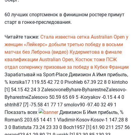
60 лучших спортсменок в финишном ростере примут
старт в гонке-преследования.
Читайте также:
Стала известна сетка Australian Open у
женщин
«Лейкерс» добыли третью победу в восьми
матчах без Леброна (видео)
Кудерметова в финале
квалификации Australian Open, Костюк тоже
ПСЖ
отдал сопернику призовые за победу в Кубке Франции
Зарабатывай на Sport-Place Дивизион А Имя прибыль,
% korsika17 119.55 42 72 0 Pivohleb 67.39 22 8 0 kintoho
[1] 54.15 42 24 3 ZalesovoneByhare-ByharestneZalesovo-
ByharestneZalesovo 50.59 65 69 5 -Koryakov -0.15 4 4 0
shtrih87 [7] -75.58 41 77 17 smolov90 -97.40 32 49 1
Показать всех
Дивизион Б Имя прибыль, %
RomanS 203.65 14 41 1 Vladimir-Kosov-Kosov-1 147.28 8
3 0 Batistuta 73.24 23 33 0 Boch1957 [1] 61.90 211 257 56
gorand23 61.29 80 71 9 urakk [1] 52.30 85 130 33