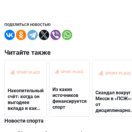
ПОДЕЛИТЬСЯ НОВОСТЬЮ
Читайте также
Из каких
Накопительный
Скандал вокруг
источников
счёт: когда он
Месси в «ПСЖ»:
финансируется
выгоднее
от
спорт
вклада и как
дисциплинарно
выбрать
решения до
подходящий
Новости спорта
открытого
конфликта с