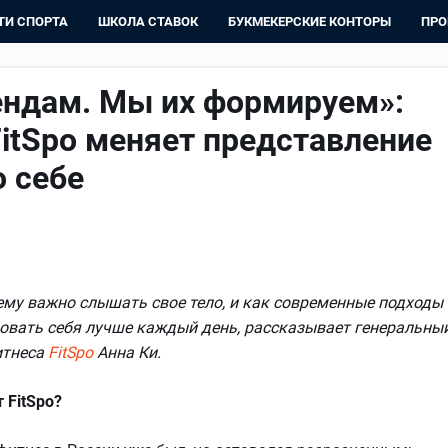
ТИ СПОРТА
ШКОЛА СТАВОК
БУКМЕКЕРСКИЕ КОНТОРЫ
ПРО
ендам. Мы их формируем»:
FitSpo меняет представление
о себе
ему важно слышать свое тело, и как современные подходы
овать себя лучше каждый день, рассказывает генеральны
итнеса
FitSpo
Анна Ки.
 FitSpo?