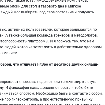
пилатес. Также есть лимфодренажные комплексы,
ные блоки для стоп и тазового дна и мягкое
каждый мог выбирать под свое состояние и получать
 тыс. активных пользователей, которые занимаются по
а». А также большая команда тренеров и методологов,
оспособность платформы. И я горжусь тем, что нам
во людей, которые хотят жить в действительно здоровом
вниманием.
оворя, что отличает FitSpo от десятков других онлайн-
«прокачать пресс за неделю» или «сжечь жир к лету».
елу. И философия наша довольно проста: чтобы быть
ниматься спортом. Необходимо быть в контакте с собой.
 не про гиперконтроль, а про естественную привычку