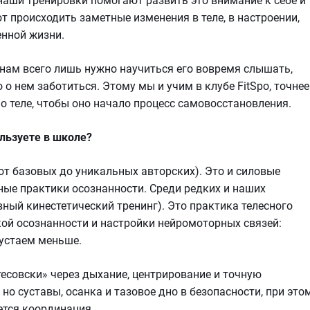
наши тренировки помогают развить это внимание к себе и
т происходить заметные изменения в теле, в настроении,
енной жизни.
и нам всего лишь нужно научиться его вовремя слышать,
 о нем заботиться. Этому мы и учим в клубе FitSpo, точнее
о теле, чтобы оно начало процесс самовосстановления.
льзуете в школе?
(от базовых до уникальных авторских). Это и силовые
есные практики осознанности. Среди редких и наших
ный кинестетический тренинг). Это практика телесного
кой осознанности и настройки нейромоторных связей:
 устаем меньше.
тесовски» через дыхание, центрирование и точную
 но суставы, осанка и тазовое дно в безопасности, при это
тся координация.