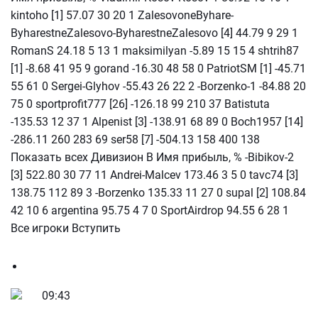
kintoho [1] 57.07 30 20 1 ZalesovoneByhare-
ByharestneZalesovo-ByharestneZalesovo [4] 44.79 9 29 1
RomanS 24.18 5 13 1 maksimilyan -5.89 15 15 4 shtrih87
[1] -8.68 41 95 9 gorand -16.30 48 58 0 PatriotSM [1] -45.71
55 61 0 Sergei-Glyhov -55.43 26 22 2 -Borzenko-1 -84.88 20
75 0 sportprofit777 [26] -126.18 99 210 37 Batistuta
-135.53 12 37 1 Alpenist [3] -138.91 68 89 0 Boch1957 [14]
-286.11 260 283 69 ser58 [7] -504.13 158 400 138
Показать всех Дивизион В Имя прибыль, % -Bibikov-2
[3] 522.80 30 77 11 Andrei-Malcev 173.46 3 5 0 tavc74 [3]
138.75 112 89 3 -Borzenko 135.33 11 27 0 supal [2] 108.84
42 10 6 argentina 95.75 4 7 0 SportAirdrop 94.55 6 28 1
Все игроки Вступить
09:43