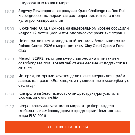
внедорожных гонок в мире
Segway Powersports возрождает Quad Challenge на Red Bull
18:18
Erzbergrodeo, поддерживая рост европейской гоночной
культуры квадроциклов
К юбилею Ю. М. Лужкова на федеральном уровне обсудили
15:00
кадровый потенциал и технологическое развитие страны
Haier приглашает молодежный теннис и болельщиков на
13:08
Roland-Garros 2026 с мероприятием Clay Court Open и Fans
Club
Merach S29R2: велотренажер с автономным питанием
13:13
освобождает пользователей от ежемесячных подписок на
фитнес
Истории, которыми хочется делиться: завершился приём
18:03
заявок на проект «Больше, чем путешествие в молодёжную
столицу»
Контроль за безопасностью инфраструктуры усилила
17:30
компания SMS Traffic
BingX назначила чемпиона мира Энцо Фернандеса
21:12
глобальным амбассадором в преддверии Чемпионата
мира FIFA 2026
ВСЕ НОВОСТИ СПОРТА