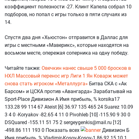
коэффициент полезности -27. Клинт Капела собрал 10
подборов, но попал с игры только в пяти случаях из
14.
Спустя два дня «Хьюстон» отправится в Даллас для
игры с местными «Маверикс», которые находятся на
восьмом месте, опережая соперника на одну победу.
Читайте также:
Овечкин нанес свыше 5 000 бросков в
НХЛ
Массовый перенос игр Лиги 1
Ян Коварж может
снова стать игроком «Металлурга»
Битва СКА с «Ак
Барсом» и ЦСКА против «Авангарда» Зарабатывай на
Sport-Place Дивизион А Имя прибыль, % korsika17
133.28 99 114 67 Ateist [6] 36.97 135 465 24 Suarez 10.09
3 4 0 -Koryakov -82.65 4 11 0 Pivohleb [10] -115.90 9 30 0
DSQuared -155.11 51 75 2 sergeygenkis@mail.ru [12]
-498.86 111 193 0 Показать всех
Дивизион Б
Имя прибыль, % Vladimir-Kosov-Kosov-1 86.92 15 10 1