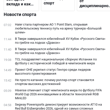
от
спорт
вклада и как
дисциплинарно
выбрать
решения до
подходящий
Новости спорта
открытого
конфликта с
Haier стала партнером AO 1 Point Slam, открывая
07:02
фанатами
любительскому теннису путь на арену турнира «Большой
шлем»
В Твери завершился юбилейный XV Кубок «Русского Света»
11:44
по гребле на лодках «Дракон»
В Твери завершился юбилейный XV Кубок «Русского Света»
11:40
по гребле на лодках «Дракон»
TCL поздравляет национальную сборную Испании по
19:08
футболу с исторической победой в чемпионате мира
Проект ОНЕ укрепил статус Генпро среди лидеров
14:49
высотного проектирования
Не просто катание: почему роллер-спорт становится
15:42
спортом высоких достижений
Hisense отмечает старт чемпионата мира по футболу FIFA
05:09
World Cup 2026 инновациями в области технологий RGB
MiniLED
Segway Powersports демонстрирует возможности AT10 на
04:58
Red Bull Erzbergrodeo 2026, одной из самых сложных