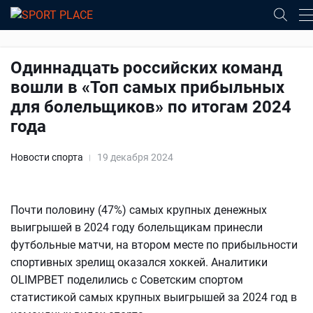
Одиннадцать российских команд
вошли в «Топ самых прибыльных
для болельщиков» по итогам 2024
года
Новости спорта
19 декабря 2024
Почти половину (47%) самых крупных денежных
выигрышей в 2024 году болельщикам принесли
футбольные матчи, на втором месте по прибыльности
спортивных зрелищ оказался хоккей. Аналитики
OLIMPBET поделились с Советским спортом
статистикой самых крупных выигрышей за 2024 год в