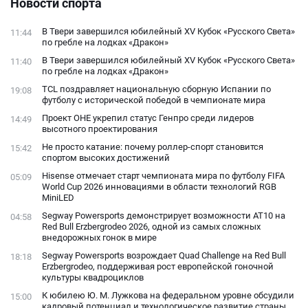
подходящий
Новости спорта
открытого
конфликта с
В Твери завершился юбилейный XV Кубок «Русского Света»
11:44
фанатами
по гребле на лодках «Дракон»
В Твери завершился юбилейный XV Кубок «Русского Света»
11:40
по гребле на лодках «Дракон»
TCL поздравляет национальную сборную Испании по
19:08
футболу с исторической победой в чемпионате мира
Проект ОНЕ укрепил статус Генпро среди лидеров
14:49
высотного проектирования
Не просто катание: почему роллер-спорт становится
15:42
спортом высоких достижений
Hisense отмечает старт чемпионата мира по футболу FIFA
05:09
World Cup 2026 инновациями в области технологий RGB
MiniLED
Segway Powersports демонстрирует возможности AT10 на
04:58
Red Bull Erzbergrodeo 2026, одной из самых сложных
внедорожных гонок в мире
Segway Powersports возрождает Quad Challenge на Red Bull
18:18
Erzbergrodeo, поддерживая рост европейской гоночной
культуры квадроциклов
К юбилею Ю. М. Лужкова на федеральном уровне обсудили
15:00
кадровый потенциал и технологическое развитие страны