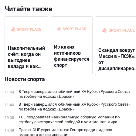
Читайте также
Из каких
Накопительный
Скандал вокруг
источников
счёт: когда он
Месси в «ПСЖ»:
финансируется
выгоднее
от
спорт
вклада и как
дисциплинарно
выбрать
решения до
подходящий
Новости спорта
открытого
конфликта с
В Твери завершился юбилейный XV Кубок «Русского Света»
11:44
фанатами
по гребле на лодках «Дракон»
В Твери завершился юбилейный XV Кубок «Русского Света»
11:40
по гребле на лодках «Дракон»
TCL поздравляет национальную сборную Испании по
19:08
футболу с исторической победой в чемпионате мира
Проект ОНЕ укрепил статус Генпро среди лидеров
14:49
высотного проектирования