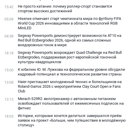
Не просто катание: почему роллер-спорт становится
15:42
спортом высоких достижений
Hisense отмечает старт чемпионата мира по футболу FIFA
05:09
World Cup 2026 инновациями в области технологий RGB
MiniLED
Segway Powersports демонстрирует возможности AT10 на
04:58
Red Bull Erzbergrodeo 2026, одной из самых сложных
внедорожных гонок в мире
Segway Powersports возрождает Quad Challenge на Red Bull
18:18
Erzbergrodeo, поддерживая рост европейской гоночной
культуры квадроциклов
К юбилею Ю. М. Лужкова на федеральном уровне обсудили
15:00
кадровый потенциал и технологическое развитие страны
Haier приглашает молодежный теннис и болельщиков на
13:08
Roland-Garros 2026 с мероприятием Clay Court Open и Fans
Club
Merach S29R2: велотренажер с автономным питанием
13:13
освобождает пользователей от ежемесячных подписок на
фитнес
Истории, которыми хочется делиться: завершился приём
18:03
заявок на проект «Больше, чем путешествие в молодёжную
столицу»