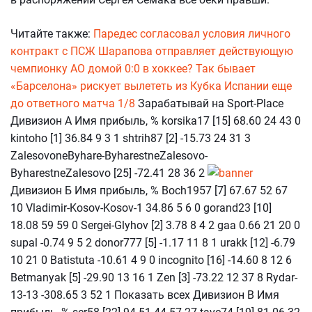
Читайте также:
Паредес согласовал условия личного
контракт с ПСЖ
Шарапова отправляет действующую
чемпионку АО домой
0:0 в хоккее? Так бывает
«Барселона» рискует вылететь из Кубка Испании еще
до ответного матча 1/8
Зарабатывай на Sport-Place
Дивизион А Имя прибыль, % korsika17 [15] 68.60 24 43 0
kintoho [1] 36.84 9 3 1 shtrih87 [2] -15.73 24 31 3
ZalesovoneByhare-ByharestneZalesovo-
ByharestneZalesovo [25] -72.41 28 36 2
Дивизион Б Имя прибыль, % Boch1957 [7] 67.67 52 67
10 Vladimir-Kosov-Kosov-1 34.86 5 6 0 gorand23 [10]
18.08 59 59 0 Sergei-Glyhov [2] 3.78 8 4 2 gaa 0.66 21 20 0
supal -0.74 9 5 2 donor777 [5] -1.17 11 8 1 urakk [12] -6.79
10 21 0 Batistuta -10.61 4 9 0 incognito [16] -14.60 8 12 6
Betmanyak [5] -29.90 13 16 1 Zen [3] -73.22 12 37 8 Rydar-
13-13 -308.65 3 52 1 Показать всех Дивизион В Имя