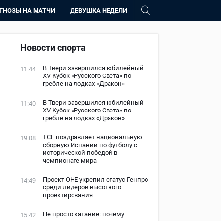
ГНОЗЫ НА МАТЧИ
ДЕВУШКА НЕДЕЛИ
Новости спорта
В Твери завершился юбилейный
11:44
XV Кубок «Русского Света» по
гребле на лодках «Дракон»
В Твери завершился юбилейный
11:40
XV Кубок «Русского Света» по
гребле на лодках «Дракон»
TCL поздравляет национальную
19:08
сборную Испании по футболу с
исторической победой в
чемпионате мира
Проект ОНЕ укрепил статус Генпро
14:49
среди лидеров высотного
проектирования
Не просто катание: почему
15:42