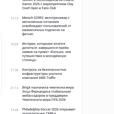
Garros 2026 с мероприятием Clay
Court Open и Fans Club
Merach S29R2: велотренажер с
13:13
автономным питанием
освобождает пользователей от
ежемесячных подписок на
фитнес
Истории, которыми хочется
18:03
делиться: завершился приём
заявок на проект «Больше, чем
путешествие в молодёжную
столицу»
Контроль за безопасностью
17:30
инфраструктуры усилила
компания SMS Traffic
BingX назначила чемпиона мира
21:12
Энцо Фернандеса глобальным
амбассадором в преддверии
Чемпионата мира FIFA 2026
Philadelphia Soccer 2026 открывает
13:44
аккредитацию СМИ и