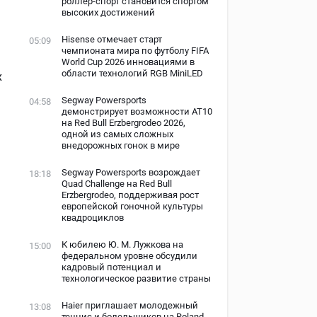
роллер-спорт становится спортом
высоких достижений
Hisense отмечает старт
05:09
чемпионата мира по футболу FIFA
World Cup 2026 инновациями в
области технологий RGB MiniLED
х
Segway Powersports
04:58
демонстрирует возможности AT10
на Red Bull Erzbergrodeo 2026,
одной из самых сложных
внедорожных гонок в мире
Segway Powersports возрождает
18:18
Quad Challenge на Red Bull
Erzbergrodeo, поддерживая рост
европейской гоночной культуры
квадроциклов
К юбилею Ю. М. Лужкова на
15:00
федеральном уровне обсудили
кадровый потенциал и
технологическое развитие страны
Haier приглашает молодежный
13:08
теннис и болельщиков на Roland-