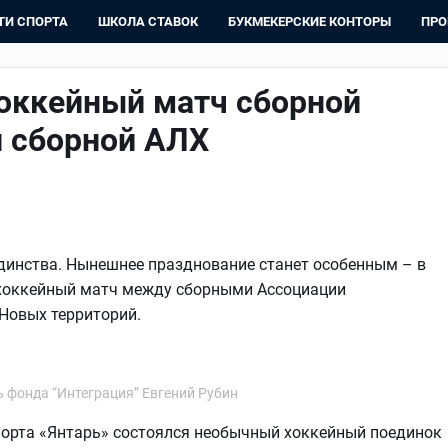
ТИ СПОРТА
ШКОЛА СТАВОК
БУКМЕКЕРСКИЕ КОНТОРЫ
ПРО
хоккейный матч сборной
и сборной АЛХ
динства. Нынешнее празднование станет особенным – в
 хоккейный матч между сборными Ассоциации
 Новых территорий.
 фонда “Интеграция” Евгений Рубин
порта «Янтарь» состоялся необычный хоккейный поединок