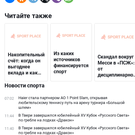
Читайте также
Из каких
Накопительный
Скандал вокруг
источников
счёт: когда он
Месси в «ПСЖ»:
финансируется
выгоднее
от
спорт
вклада и как
дисциплинарно
выбрать
решения до
подходящий
Новости спорта
открытого
конфликта с
Haier стала партнером AO 1 Point Slam, открывая
07:02
фанатами
любительскому теннису путь на арену турнира «Большой
шлем»
В Твери завершился юбилейный XV Кубок «Русского Света»
11:44
по гребле на лодках «Дракон»
В Твери завершился юбилейный XV Кубок «Русского Света»
11:40
по гребле на лодках «Дракон»