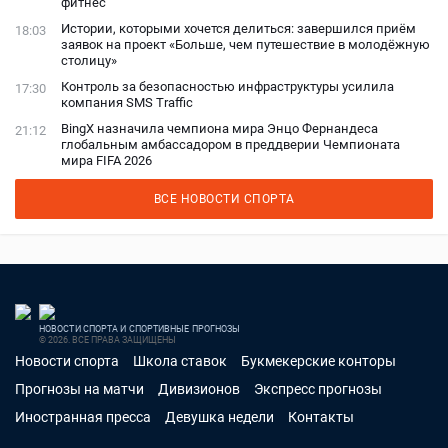
фитнес
Истории, которыми хочется делиться: завершился приём
18:03
заявок на проект «Больше, чем путешествие в молодёжную
столицу»
Контроль за безопасностью инфраструктуры усилила
17:30
компания SMS Traffic
BingX назначила чемпиона мира Энцо Фернандеса
21:12
глобальным амбассадором в преддверии Чемпионата
мира FIFA 2026
ВСЕ НОВОСТИ СПОРТА
НОВОСТИ СПОРТА И СПОРТИВНЫЕ ПРОГНОЗЫ
© 2026. ВСЕ ПРАВА ЗАЩИЩЕНЫ
Новости спорта
Школа ставок
Букмекерские конторы
Прогнозы на матчи
Дивизионов
Экспресс прогнозы
Иностранная пресса
Девушка недели
Контакты