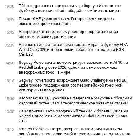
TCL поздравляет национальную сборную Испании по
19:08
футболу с исторической победой в чемпионате мира
Проект ОНЕ укрепил статус Генпро среди лидеров
14:49
высотного проектирования
Не просто катание: почему роллер-спорт становится
15:42
спортом высоких достижений
Hisense отмечает старт чемпионата мира по футболу FIFA
05:09
World Cup 2026 инновациями в области технологий RGB
MiniLED
Segway Powersports демонстрирует возможности AT10 на
04:58
Red Bull Erzbergrodeo 2026, одной из самых сложных
внедорожных гонок в мире
Segway Powersports возрождает Quad Challenge на Red Bull
18:18
Erzbergrodeo, поддерживая рост европейской гоночной
культуры квадроциклов
К юбилею Ю. М. Лужкова на федеральном уровне обсудили
15:00
кадровый потенциал и технологическое развитие страны
Haier приглашает молодежный теннис и болельщиков на
13:08
Roland-Garros 2026 с мероприятием Clay Court Open и Fans
Club
Merach S29R2: велотренажер с автономным питанием
13:13
освобождает пользователей от ежемесячных подписок на