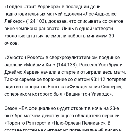
«Голден Стэйт Уорриорз» в последний день
подготовительных матчей одолели «Лос-Анджелес
Лейкерс» (124:103), доказав, что списывать со счетов
вице-чемпиона рановато. Лишь в одной четверти
«золотые штаты» не смогли набрать минимум 30
очков.
«Хьюстон Рокетс» в сверхрезультативном поединке
одолели «Майами Хит» (144:133). Расселл Уэстбрук и
Джеймс Харден начали в старте и отыграли весь матч.
Также серьезное поражение со счетом 93:112 потерпел
один из фаворитов Востока «Филадельфия Сиксерс»,
соперником которого был «Вашингтон Уизардс».
Сезон НБА официально будет открыт в ночь на 23-е
октября матчем действующего обладателя персней
«Торонто Рэпторс» и «Нью-Орлеан Пеликанс». В
составе гостей не сыграет их потенциальный лидер и