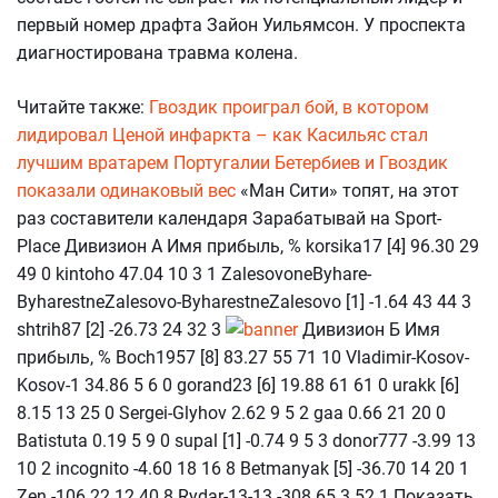
первый номер драфта Зайон Уильямсон. У проспекта
диагностирована травма колена.
Читайте также:
Гвоздик проиграл бой, в котором
лидировал
Ценой инфаркта – как Касильяс стал
лучшим вратарем Португалии
Бетербиев и Гвоздик
показали одинаковый вес
«Ман Сити» топят, на этот
раз составители календаря Зарабатывай на Sport-
Place Дивизион А Имя прибыль, % korsika17 [4] 96.30 29
49 0 kintoho 47.04 10 3 1 ZalesovoneByhare-
ByharestneZalesovo-ByharestneZalesovo [1] -1.64 43 44 3
shtrih87 [2] -26.73 24 32 3
Дивизион Б Имя
прибыль, % Boch1957 [8] 83.27 55 71 10 Vladimir-Kosov-
Kosov-1 34.86 5 6 0 gorand23 [6] 19.88 61 61 0 urakk [6]
8.15 13 25 0 Sergei-Glyhov 2.62 9 5 2 gaa 0.66 21 20 0
Batistuta 0.19 5 9 0 supal [1] -0.74 9 5 3 donor777 -3.99 13
10 2 incognito -4.60 18 16 8 Betmanyak [5] -36.70 14 20 1
Zen -106.22 12 40 8 Rydar-13-13 -308.65 3 52 1 Показать