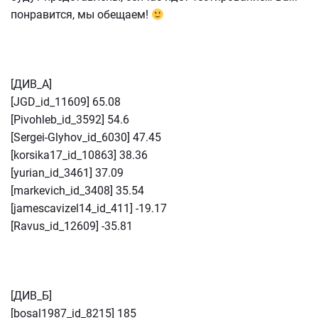
понравится, мы обещаем!
[ДИВ_A]
[JGD_id_11609] 65.08
[Pivohleb_id_3592] 54.6
[Sergei-Glyhov_id_6030] 47.45
[korsika17_id_10863] 38.36
[yurian_id_3461] 37.09
[markevich_id_3408] 35.54
[jamescavizel14_id_411] -19.17
[Ravus_id_12609] -35.81
[ДИВ_Б]
[bosal1987_id_8215] 185