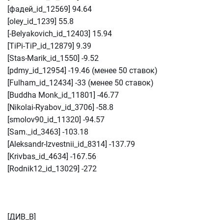
[фадей_id_12569] 94.64
[oley_id_1239] 55.8
[-Belyakovich_id_12403] 15.94
[TiPi-TiP_id_12879] 9.39
[Stas-Marik_id_1550] -9.52
[pdmy_id_12954] -19.46 (менее 50 ставок)
[Fulham_id_12434] -33 (менее 50 ставок)
[Buddha Monk_id_11801] -46.77
[Nikolai-Ryabov_id_3706] -58.8
[smolov90_id_11320] -94.57
[Sam._id_3463] -103.18
[Aleksandr-Izvestnii_id_8314] -137.79
[Krivbas_id_4634] -167.56
[Rodnik12_id_13029] -272
[ДИВ_B]