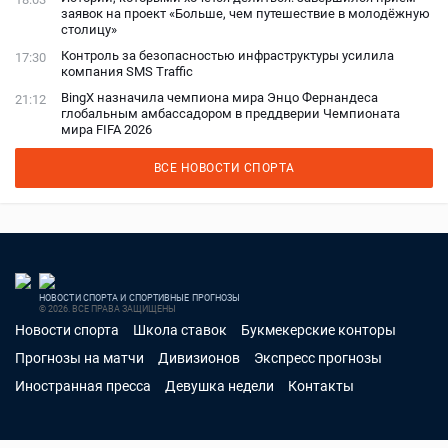
заявок на проект «Больше, чем путешествие в молодёжную
столицу»
Контроль за безопасностью инфраструктуры усилила
17:30
компания SMS Traffic
BingX назначила чемпиона мира Энцо Фернандеса
21:12
глобальным амбассадором в преддверии Чемпионата
мира FIFA 2026
ВСЕ НОВОСТИ СПОРТА
НОВОСТИ СПОРТА И СПОРТИВНЫЕ ПРОГНОЗЫ
© 2026. ВСЕ ПРАВА ЗАЩИЩЕНЫ
Новости спорта
Школа ставок
Букмекерские конторы
Прогнозы на матчи
Дивизионов
Экспресс прогнозы
Иностранная пресса
Девушка недели
Контакты