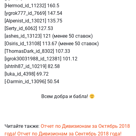
[Hermod_id_11232] 160.5
[ygrok777_id_7669] 147.54
[Alpenist_id_13021] 135.75
[Serty_id_6062] 127.53
[ashes_id_13123] 121 (менее 50 ставок)
[Osiris_id_13108] 113.67 (менее 50 ставок)
[ThomasDark_id_8302] 107.33
[igrok30031988_id_12381] 101.12
[shtrih87_id_10219] 82.58
[luka_id_4398] 69.72
[-Darmin_id_13096] 50.54
Всем добра и бабла!
Читайте также:
Отчет по Дивизионам за Октябрь 2018
года!
Отчет по Дивизионам за Сентябрь 2018 года!