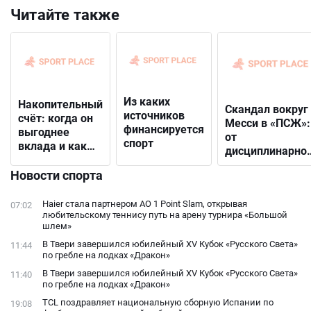
Читайте также
Из каких
Накопительный
Скандал вокруг
источников
счёт: когда он
Месси в «ПСЖ»:
финансируется
выгоднее
от
спорт
вклада и как
дисциплинарно
выбрать
решения до
подходящий
Новости спорта
открытого
конфликта с
Haier стала партнером AO 1 Point Slam, открывая
07:02
фанатами
любительскому теннису путь на арену турнира «Большой
шлем»
В Твери завершился юбилейный XV Кубок «Русского Света»
11:44
по гребле на лодках «Дракон»
В Твери завершился юбилейный XV Кубок «Русского Света»
11:40
по гребле на лодках «Дракон»
TCL поздравляет национальную сборную Испании по
19:08