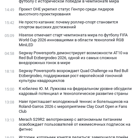
футболу с исторической победой в чемпионате мира
Проект ОНЕ укрепил статус Генпро среди лидеров
14:49
высотного проектирования
Не просто катание: почему роллер-спорт становится
15:42
спортом высоких достижений
Hisense отмечает старт чемпионата мира по футболу FIFA
05:09
World Cup 2026 инновациями в области технологий RGB
MiniLED
Segway Powersports демонстрирует возможности AT10 на
04:58
Red Bull Erzbergrodeo 2026, одной из самых сложных
внедорожных гонок в мире
Segway Powersports возрождает Quad Challenge на Red Bull
18:18
Erzbergrodeo, поддерживая рост европейской гоночной
культуры квадроциклов
К юбилею Ю. М. Лужкова на федеральном уровне обсудили
15:00
кадровый потенциал и технологическое развитие страны
Haier приглашает молодежный теннис и болельщиков на
13:08
Roland-Garros 2026 с мероприятием Clay Court Open и Fans
Club
Merach S29R2: велотренажер с автономным питанием
13:13
освобождает пользователей от ежемесячных подписок на
фитнес
Истории, которыми хочется делиться: завершился приём
18:03