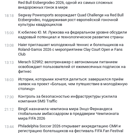
Red Bull Erzbergrodeo 2026, одной из самых сложных
внедорожных гонок в мире
Segway Powersports возрождает Quad Challenge на Red Bull
18:18
Erzbergrodeo, поддерживая рост европейской гоночной
культуры квадроциклов
К юбилею Ю. М. Лужкова на федеральном уровне обсудили
15:00
кадровый потенциал и технологическое развитие страны
Haier приглашает молодежный теннис и болельщиков на
13:08
Roland-Garros 2026 с мероприятием Clay Court Open и Fans
Club
Merach S29R2: велотренажер с автономным питанием
13:13
освобождает пользователей от ежемесячных подписок на
фитнес
Истории, которыми хочется делиться: завершился приём
18:03
заявок на проект «Больше, чем путешествие в молодёжную
столицу»
Контроль за безопасностью инфраструктуры усилила
17:30
компания SMS Traffic
BingX назначила чемпиона мира Энцо Фернандеса
21:12
глобальным амбассадором в преддверии Чемпионата
мира FIFA 2026
Philadelphia Soccer 2026 открывает аккредитацию СМИ и
13:44
регистрацию болельщиков на фестиваль FIFA Fan Festival