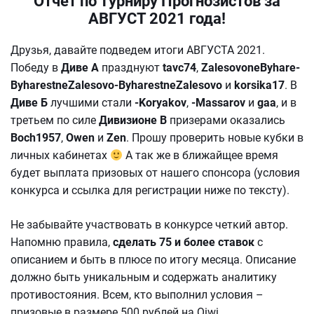
Отчет по Турниру Прогнозистов за
АВГУСТ 2021 года!
Друзья, давайте подведем итоги АВГУСТА 2021.
Победу в
Диве А
празднуют
tavc74
,
ZalesovoneByhare-
ByharestneZalesovo-ByharestneZalesovo
и
korsika17
. В
Диве Б
лучшими стали
-Koryakov
,
-Massarov
и
gaa
, и в
третьем по силе
Дивизионе В
призерами оказались
Boch1957
,
Owen
и
Zen
. Прошу проверить новые кубки в
личных кабинетах
А так же в ближайщее время
будет выплата призовых от нашего спонсора
(условия
конкурса и ссылка для регистрации ниже по тексту).
Не забывайте участвовать в конкурсе четкий автор.
Напомню правила,
сделать 75 и более ставок
с
описанием и быть в плюсе по итогу месяца. Описание
должно быть уникальным и содержать аналитику
противостояния. Всем, кто выполнил условия –
призовые в размере 500 рублей на Qiwi.