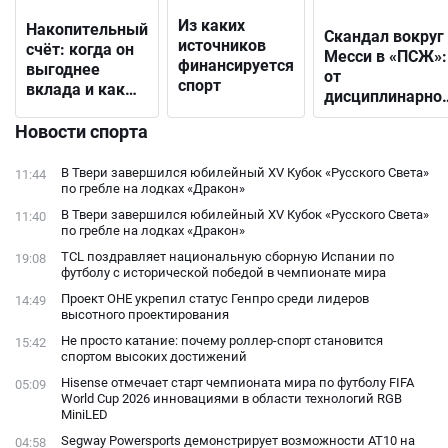
Из каких
Накопительный
Скандал вокруг
источников
счёт: когда он
Месси в «ПСЖ»:
финансируется
выгоднее
от
спорт
вклада и как
дисциплинарно
выбрать
решения до
подходящий
Новости спорта
открытого
конфликта с
В Твери завершился юбилейный XV Кубок «Русского Света»
11:44
фанатами
по гребле на лодках «Дракон»
В Твери завершился юбилейный XV Кубок «Русского Света»
11:40
по гребле на лодках «Дракон»
TCL поздравляет национальную сборную Испании по
19:08
футболу с исторической победой в чемпионате мира
Проект ОНЕ укрепил статус Генпро среди лидеров
14:49
высотного проектирования
Не просто катание: почему роллер-спорт становится
15:42
спортом высоких достижений
Hisense отмечает старт чемпионата мира по футболу FIFA
05:09
World Cup 2026 инновациями в области технологий RGB
MiniLED
Segway Powersports демонстрирует возможности AT10 на
04:58