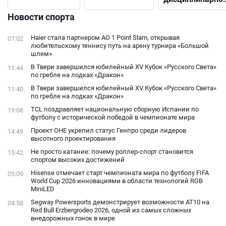
выбрать
решения до
подходящий
Новости спорта
открытого
конфликта с
Haier стала партнером AO 1 Point Slam, открывая
07:02
фанатами
любительскому теннису путь на арену турнира «Большой
шлем»
В Твери завершился юбилейный XV Кубок «Русского Света»
11:44
по гребле на лодках «Дракон»
В Твери завершился юбилейный XV Кубок «Русского Света»
11:40
по гребле на лодках «Дракон»
TCL поздравляет национальную сборную Испании по
19:08
футболу с исторической победой в чемпионате мира
Проект ОНЕ укрепил статус Генпро среди лидеров
14:49
высотного проектирования
Не просто катание: почему роллер-спорт становится
15:42
спортом высоких достижений
Hisense отмечает старт чемпионата мира по футболу FIFA
05:09
World Cup 2026 инновациями в области технологий RGB
MiniLED
Segway Powersports демонстрирует возможности AT10 на
04:58
Red Bull Erzbergrodeo 2026, одной из самых сложных
внедорожных гонок в мире