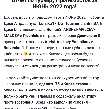
Отчет по Турниру Прогнозистов за
ИЮНЬ 2022 года!
Друзья, давайте подведем итоги ИЮНЬ 2022. Победу в
Диве А
празднуют
korsika17
,
BeTTeacher
и
shtrih87
. В
Диве Б
лучшими стали
RomanS
,
ANDREI-MALCEV-
MALCEV
и
Pivohleb
, и в третьем по силе
Дивизионе В
призерами оказались
Ateist
,
Aleksey Valentinov
и
-
Borzenko-1
. Прошу проверить новые кубки в личных
кабинетах
А так же в ближайщее время будет
выплата призовых от нашего спонсора
(условия
конкурса и ссылка для регистрации ниже по тексту).
Не забывайте участвовать в конкурсе четкий автор.
Напомню правила,
сделать 75 и более ставок
с
описанием и быть в плюсе по итогу месяца. Описание
должно быть уникальным и содержать аналитику
противостояния. Всем, кто выполнил условия –
призовые в размере 500 рублей на Qiwi.