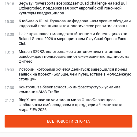
Segway Powersports возрождает Quad Challenge на Red Bull
18:18
Erzbergrodeo, поддерживая рост европейской гоночной
культуры квадроциклов
К юбилею Ю. М. Лужкова на федеральном уровне обсудили
15:00
кадровый потенциал и технологическое развитие страны
Haier приглашает молодежный теннис и болельщиков на
13:08
Roland-Garros 2026 с мероприятием Clay Court Open и Fans
Club
Merach S29R2: велотренажер с автономным питанием
13:13
освобождает пользователей от ежемесячных подписок на
фитнес
Истории, которыми хочется делиться: завершился приём
18:03
заявок на проект «Больше, чем путешествие в молодёжную
столицу»
Контроль за безопасностью инфраструктуры усилила
17:30
компания SMS Traffic
BingX назначила чемпиона мира Энцо Фернандеса
21:12
глобальным амбассадором в преддверии Чемпионата
мира FIFA 2026
ВСЕ НОВОСТИ СПОРТА