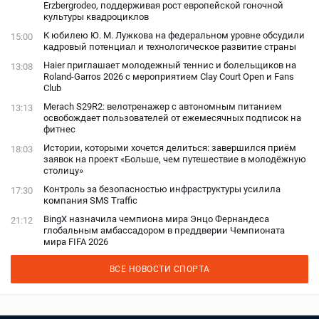
Erzbergrodeo, поддерживая рост европейской гоночной
культуры квадроциклов
К юбилею Ю. М. Лужкова на федеральном уровне обсудили
15:00
кадровый потенциал и технологическое развитие страны
Haier приглашает молодежный теннис и болельщиков на
13:08
Roland-Garros 2026 с мероприятием Clay Court Open и Fans
Club
Merach S29R2: велотренажер с автономным питанием
13:13
освобождает пользователей от ежемесячных подписок на
фитнес
Истории, которыми хочется делиться: завершился приём
18:03
заявок на проект «Больше, чем путешествие в молодёжную
столицу»
Контроль за безопасностью инфраструктуры усилила
17:30
компания SMS Traffic
BingX назначила чемпиона мира Энцо Фернандеса
21:12
глобальным амбассадором в преддверии Чемпионата
мира FIFA 2026
ВСЕ НОВОСТИ СПОРТА