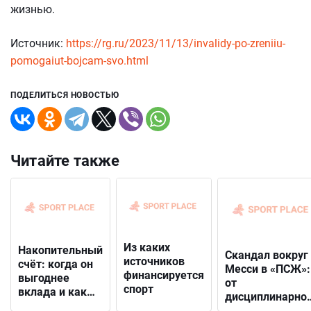
жизнью.
Источник:
https://rg.ru/2023/11/13/invalidy-po-zreniiu-
pomogaiut-bojcam-svo.html
ПОДЕЛИТЬСЯ НОВОСТЬЮ
Читайте также
Из каких
Накопительный
Скандал вокруг
источников
счёт: когда он
Месси в «ПСЖ»:
финансируется
выгоднее
от
спорт
вклада и как
дисциплинарно
выбрать
решения до