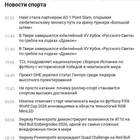
подходящий
Новости спорта
открытого
конфликта с
Haier стала партнером AO 1 Point Slam, открывая
07:02
фанатами
любительскому теннису путь на арену турнира «Большой
шлем»
В Твери завершился юбилейный XV Кубок «Русского Света»
11:44
по гребле на лодках «Дракон»
В Твери завершился юбилейный XV Кубок «Русского Света»
11:40
по гребле на лодках «Дракон»
TCL поздравляет национальную сборную Испании по
19:08
футболу с исторической победой в чемпионате мира
Проект ОНЕ укрепил статус Генпро среди лидеров
14:49
высотного проектирования
Не просто катание: почему роллер-спорт становится
15:42
спортом высоких достижений
Hisense отмечает старт чемпионата мира по футболу FIFA
05:09
World Cup 2026 инновациями в области технологий RGB
MiniLED
Segway Powersports демонстрирует возможности AT10 на
04:58
Red Bull Erzbergrodeo 2026, одной из самых сложных
внедорожных гонок в мире
Segway Powersports возрождает Quad Challenge на Red Bull
18:18