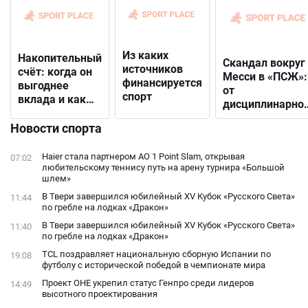
Из каких
Накопительный
Скандал вокруг
источников
счёт: когда он
Месси в «ПСЖ»:
финансируется
выгоднее
от
спорт
вклада и как
дисциплинарно
выбрать
решения до
подходящий
Новости спорта
открытого
конфликта с
Haier стала партнером AO 1 Point Slam, открывая
07:02
фанатами
любительскому теннису путь на арену турнира «Большой
шлем»
В Твери завершился юбилейный XV Кубок «Русского Света»
11:44
по гребле на лодках «Дракон»
В Твери завершился юбилейный XV Кубок «Русского Света»
11:40
по гребле на лодках «Дракон»
TCL поздравляет национальную сборную Испании по
19:08
футболу с исторической победой в чемпионате мира
Проект ОНЕ укрепил статус Генпро среди лидеров
14:49
высотного проектирования