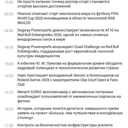
Не просто катание: почему роллер-спорт становится
15:42
спортом высоких достижений
Hisense отмечает старт чемпионата мира по футболу FIFA
05:09
World Cup 2026 инновациями в области технологий RGB
MiniLED
Segway Powersports демонстрирует возможности AT10 на
04:58
Red Bull Erzbergrodeo 2026, одной из самых сложных
внедорожных гонок в мире
Segway Powersports возрождает Quad Challenge на Red Bull
18:18
Erzbergrodeo, поддерживая рост европейской гоночной
культуры квадроциклов
К юбилею Ю. М. Лужкова на федеральном уровне обсудили
15:00
кадровый потенциал и технологическое развитие страны
Haier приглашает молодежный теннис и болельщиков на
13:08
Roland-Garros 2026 с мероприятием Clay Court Open и Fans
Club
Merach S29R2: велотренажер с автономным питанием
13:13
освобождает пользователей от ежемесячных подписок на
фитнес
Истории, которыми хочется делиться: завершился приём
18:03
заявок на проект «Больше, чем путешествие в молодёжную
столицу»
Контроль за безопасностью инфраструктуры усилила
17:30