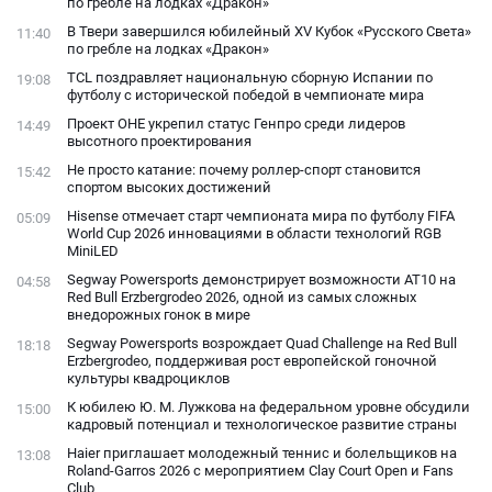
по гребле на лодках «Дракон»
В Твери завершился юбилейный XV Кубок «Русского Света»
11:40
по гребле на лодках «Дракон»
TCL поздравляет национальную сборную Испании по
19:08
футболу с исторической победой в чемпионате мира
Проект ОНЕ укрепил статус Генпро среди лидеров
14:49
высотного проектирования
Не просто катание: почему роллер-спорт становится
15:42
спортом высоких достижений
Hisense отмечает старт чемпионата мира по футболу FIFA
05:09
World Cup 2026 инновациями в области технологий RGB
MiniLED
Segway Powersports демонстрирует возможности AT10 на
04:58
Red Bull Erzbergrodeo 2026, одной из самых сложных
внедорожных гонок в мире
Segway Powersports возрождает Quad Challenge на Red Bull
18:18
Erzbergrodeo, поддерживая рост европейской гоночной
культуры квадроциклов
К юбилею Ю. М. Лужкова на федеральном уровне обсудили
15:00
кадровый потенциал и технологическое развитие страны
Haier приглашает молодежный теннис и болельщиков на
13:08
Roland-Garros 2026 с мероприятием Clay Court Open и Fans
Club