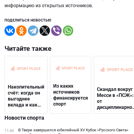
информацию из открытых источников.
ПОДЕЛИТЬСЯ НОВОСТЬЮ
Читайте также
Из каких
Накопительный
Скандал вокруг
источников
счёт: когда он
Месси в «ПСЖ»:
финансируется
выгоднее
от
спорт
вклада и как
дисциплинарно
выбрать
решения до
подходящий
Новости спорта
открытого
конфликта с
В Твери завершился юбилейный XV Кубок «Русского Света»
11:44
фанатами