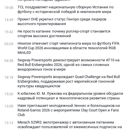
TCL поздравляет национальную сборную Испании по
19:08
футболу с исторической победой в чемпионате мира
Проект ОНЕ укрепил статус Генпро среди лидеров
14:49
высотного проектирования
Не просто катание: почему роллер-спорт становится
15:42
спортом высоких достижений
Hisense отмечает старт чемпионата мира по футболу FIFA
05:09
World Cup 2026 инновациями в области технологий RGB
MiniLED
Segway Powersports демонстрирует возможности AT10 на
04:58
Red Bull Erzbergrodeo 2026, одной из самых сложных
внедорожных гонок в мире
Segway Powersports возрождает Quad Challenge на Red Bull
18:18
Erzbergrodeo, поддерживая рост европейской гоночной
культуры квадроциклов
К юбилею Ю. М. Лужкова на федеральном уровне обсудили
15:00
кадровый потенциал и технологическое развитие страны
Haier приглашает молодежный теннис и болельщиков на
13:08
Roland-Garros 2026 с мероприятием Clay Court Open и Fans
Club
Merach S29R2: велотренажер с автономным питанием
13:13
освобождает пользователей от ежемесячных подписок на