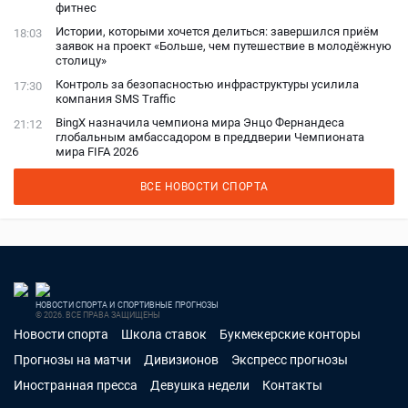
фитнес
Истории, которыми хочется делиться: завершился приём
18:03
заявок на проект «Больше, чем путешествие в молодёжную
столицу»
Контроль за безопасностью инфраструктуры усилила
17:30
компания SMS Traffic
BingX назначила чемпиона мира Энцо Фернандеса
21:12
глобальным амбассадором в преддверии Чемпионата
мира FIFA 2026
ВСЕ НОВОСТИ СПОРТА
НОВОСТИ СПОРТА И СПОРТИВНЫЕ ПРОГНОЗЫ
© 2026. ВСЕ ПРАВА ЗАЩИЩЕНЫ
Новости спорта
Школа ставок
Букмекерские конторы
Прогнозы на матчи
Дивизионов
Экспресс прогнозы
Иностранная пресса
Девушка недели
Контакты