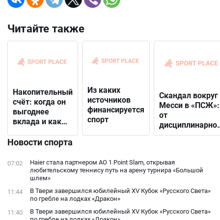
Читайте также
Из каких
Накопительный
Скандал вокруг
источников
счёт: когда он
Месси в «ПСЖ»:
финансируется
выгоднее
от
спорт
вклада и как
дисциплинарно
выбрать
решения до
подходящий
Новости спорта
открытого
конфликта с
Haier стала партнером AO 1 Point Slam, открывая
07:02
фанатами
любительскому теннису путь на арену турнира «Большой
шлем»
В Твери завершился юбилейный XV Кубок «Русского Света»
11:44
по гребле на лодках «Дракон»
В Твери завершился юбилейный XV Кубок «Русского Света»
11:40
по гребле на лодках «Дракон»