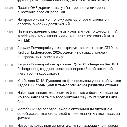
футболу с исторической победой в чемпионате мира
Проект ОНЕ укрепил статус Генпро среди лидеров
14:49
высотного проектирования
Не просто катание: почему роллер-спорт становится
15:42
спортом высоких достижений
Hisense отмечает старт чемпионата мира по футболу FIFA
05:09
World Cup 2026 инновациями в области технологий RGB
MiniLED
Segway Powersports демонстрирует возможности AT10 на
04:58
Red Bull Erzbergrodeo 2026, одной из самых сложных
внедорожных гонок в мире
Segway Powersports возрождает Quad Challenge на Red Bull
18:18
Erzbergrodeo, поддерживая рост европейской гоночной
культуры квадроциклов
К юбилею Ю. М. Лужкова на федеральном уровне обсудили
15:00
кадровый потенциал и технологическое развитие страны
Haier приглашает молодежный теннис и болельщиков на
13:08
Roland-Garros 2026 с мероприятием Clay Court Open и Fans
Club
Merach S29R2: велотренажер с автономным питанием
13:13
освобождает пользователей от ежемесячных подписок на
фитнес
Истории, которыми хочется делиться: завершился приём
18:03