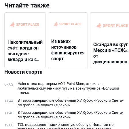
Читайте также
Из каких
Накопительный
Скандал вокруг
источников
счёт: когда он
Месси в «ПСЖ»:
финансируется
выгоднее
от
спорт
вклада и как
дисциплинарно
выбрать
решения до
подходящий
Новости спорта
открытого
конфликта с
Haier стала партнером AO 1 Point Slam, открывая
07:02
фанатами
любительскому теннису путь на арену турнира «Большой
шлем»
В Твери завершился юбилейный XV Кубок «Русского Света»
11:44
по гребле на лодках «Дракон»
В Твери завершился юбилейный XV Кубок «Русского Света»
11:40
по гребле на лодках «Дракон»
TCL поздравляет национальную сборную Испании по
19:08