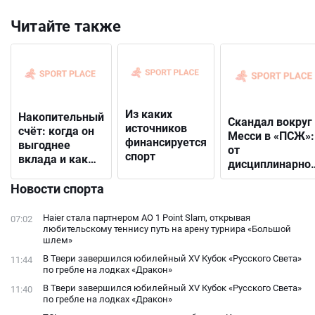
Читайте также
Из каких
Накопительный
Скандал вокруг
источников
счёт: когда он
Месси в «ПСЖ»:
финансируется
выгоднее
от
спорт
вклада и как
дисциплинарно
выбрать
решения до
подходящий
Новости спорта
открытого
конфликта с
Haier стала партнером AO 1 Point Slam, открывая
07:02
фанатами
любительскому теннису путь на арену турнира «Большой
шлем»
В Твери завершился юбилейный XV Кубок «Русского Света»
11:44
по гребле на лодках «Дракон»
В Твери завершился юбилейный XV Кубок «Русского Света»
11:40
по гребле на лодках «Дракон»