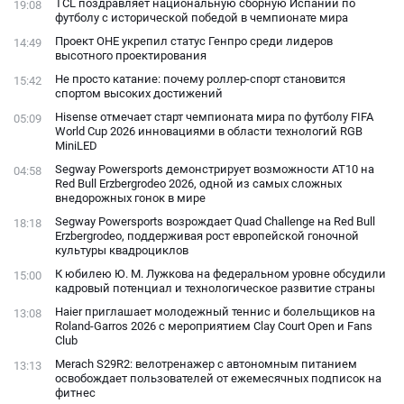
TCL поздравляет национальную сборную Испании по
19:08
футболу с исторической победой в чемпионате мира
Проект ОНЕ укрепил статус Генпро среди лидеров
14:49
высотного проектирования
Не просто катание: почему роллер-спорт становится
15:42
спортом высоких достижений
Hisense отмечает старт чемпионата мира по футболу FIFA
05:09
World Cup 2026 инновациями в области технологий RGB
MiniLED
Segway Powersports демонстрирует возможности AT10 на
04:58
Red Bull Erzbergrodeo 2026, одной из самых сложных
внедорожных гонок в мире
Segway Powersports возрождает Quad Challenge на Red Bull
18:18
Erzbergrodeo, поддерживая рост европейской гоночной
культуры квадроциклов
К юбилею Ю. М. Лужкова на федеральном уровне обсудили
15:00
кадровый потенциал и технологическое развитие страны
Haier приглашает молодежный теннис и болельщиков на
13:08
Roland-Garros 2026 с мероприятием Clay Court Open и Fans
Club
Merach S29R2: велотренажер с автономным питанием
13:13
освобождает пользователей от ежемесячных подписок на
фитнес