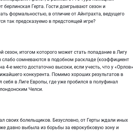
ет берлинская Герта. Гости доигрывают сезон и
ать формальностью, в отличие от Айнтрахта, ведущего
ится так предсказуемо в предстоящей игре?
 сезон, итогом которого может стать попадание в Лигу
ы слабо сомневаются в подобном раскладе (коэффициент
на 4-е место достаточно высоки, если учесть, что у «Орлов
ближайшего конкурента. Помимо хороших результатов в
л себя в Лиге Европы, где уже пробился в полуфинал
с лондонским Челси.
ал своих болельщиков. Безусловно, от Герты ждали иных
уже давно выбыла из борьбы за еврокубковую зону и