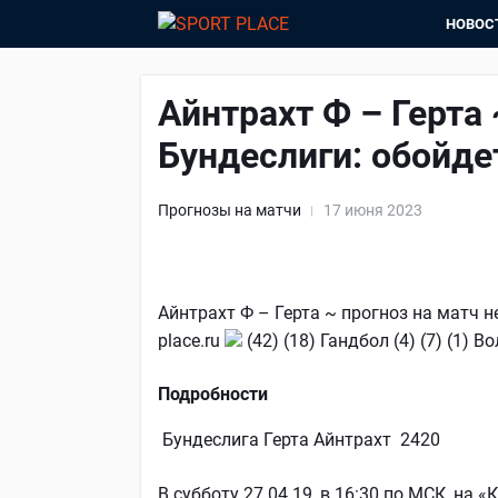
НОВОС
Айнтрахт Ф – Герта
Бундеслиги: обойде
Прогнозы на матчи
17 июня 2023
Айнтрахт Ф – Герта ~ прогноз на матч н
place.ru
(42) (18) Гандбол (4) (7) (1)
Подробности
Бундеслига Герта Айнтрахт 2420
В субботу 27.04.19, в 16:30 по МСК, на 