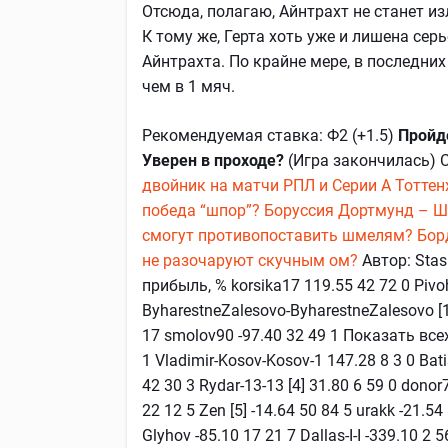
Отсюда, полагаю, Айнтрахт не станет и
К тому же, Герта хоть уже и лишена се
Айнтрахта. По крайне мере, в последних
чем в 1 мяч.
Рекомендуемая ставка: Ф2 (+1.5)
Пройде
Уверен в проходе?
(Игра закончилась) 
двойник на матчи РПЛ и Серии А
Тоттен
победа “шпор”?
Боруссия Дортмунд – Ша
смогут противопоставить шмелям?
Бор
не разочаруют скучным ом?
Автор: Stas
прибыль, % korsika17 119.55 42 72 0 Pivoh
ByharestneZalesovo-ByharestneZalesovo [14]
17 smolov90 -97.40 32 49 1 Показать вс
1 Vladimir-Kosov-Kosov-1 147.28 8 3 0 Bati
42 30 3 Rydar-13-13 [4] 31.80 6 59 0 dono
22 12 5 Zen [5] -14.64 50 84 5 urakk -21.5
Glyhov -85.10 17 21 7 Dallas-I-I -339.10 