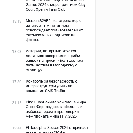
Garros 2026 с мероприятием Clay
Court Open и Fans Club
Merach S29R2: велотренажер с
13:13
автономным питанием
освобождает пользователей от
ежемесячных подписок на
фитнес
Истории, которыми хочется
18:03
делиться: завершился приём
заявок на проект «Больше, чем
путешествие в молодёжную
столицу»
Контроль за безопасностью
17:30
инфраструктуры усилила
компания SMS Traffic
BingX назначила чемпиона мира
21:12
и
Энцо Фернандеса глобальным
амбассадором в преддверии
Чемпионата мира FIFA 2026
Philadelphia Soccer 2026 открывает
13:44
аккредитацию СМИ и