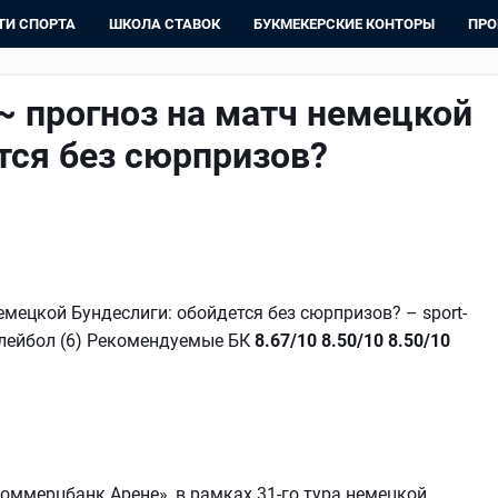
ТИ СПОРТА
ШКОЛА СТАВОК
БУКМЕКЕРСКИЕ КОНТОРЫ
ПРО
 ~ прогноз на матч немецкой
тся без сюрпризов?
емецкой Бундеслиги: обойдется без сюрпризов? – sport-
 Волейбол (6) Рекомендуемые БК
8.67/10
8.50/10
8.50/10
«Коммерцбанк Арене», в рамках 31-го тура немецкой