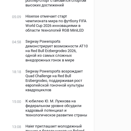
роллер-спорт становится спортом
высоких достижений
Hisense отмечает старт
05:09
чемпионата мира по футболу FIFA
World Cup 2026 инновациями в
области технологий RGB MiniLED
Segway Powersports
04:58
демонстрирует возможности AT10
на Red Bull Erzbergrodeo 2026,
одной из самых сложных
внедорожных гонок в мире
»
Segway Powersports возрождает
18:18
Quad Challenge на Red Bull
Erzbergrodeo, поддерживая рост
европейской гоночной культуры
квадроциклов
К юбилею Ю. М. Лужкова на
15:00
федеральном уровне обсудили
кадровый потенциал и
технологическое развитие страны
Haier приглашает молодежный
13:08
теннис и болельщиков на Roland-