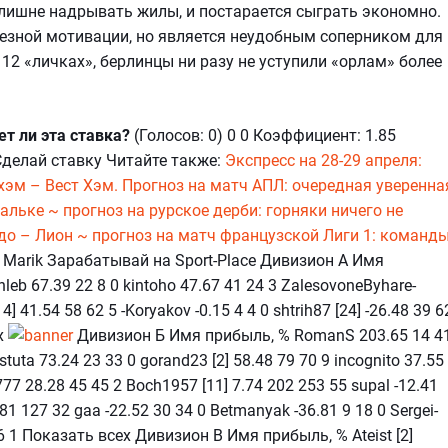
злишне надрывать жилы, и постарается сыграть экономно.
рьезной мотивации, но является неудобным соперником для
 12 «личках», берлинцы ни разу не уступили «орлам» более
т ли эта ставка?
(Голосов: 0) 0 0 Коэффициент: 1.85
Сделай ставку Читайте также:
Экспресс на 28-29 апреля:
хэм – Вест Хэм. Прогноз на матч АПЛ: очередная уверенна
льке ~ прогноз на рурское дерби: горняки ничего не
до – Лион ~ прогноз на матч французской Лиги 1: команд
 Marik Зарабатывай на Sport-Place Дивизион А Имя
leb 67.39 22 8 0 kintoho 47.67 41 24 3 ZalesovoneByhare-
 41.54 58 62 5 -Koryakov -0.15 4 4 0 shtrih87 [24] -26.48 39 6
ех
Дивизион Б Имя прибыль, % RomanS 203.65 14 4
stuta 73.24 23 33 0 gorand23 [2] 58.48 79 70 9 incognito 37.55
r777 28.28 45 45 2 Boch1957 [11] 7.74 202 253 55 supal -12.41
4 81 127 32 gaa -22.52 30 34 0 Betmanyak -36.81 9 18 0 Sergei-
2 56 1 Показать всех Дивизион В Имя прибыль, % Ateist [2]