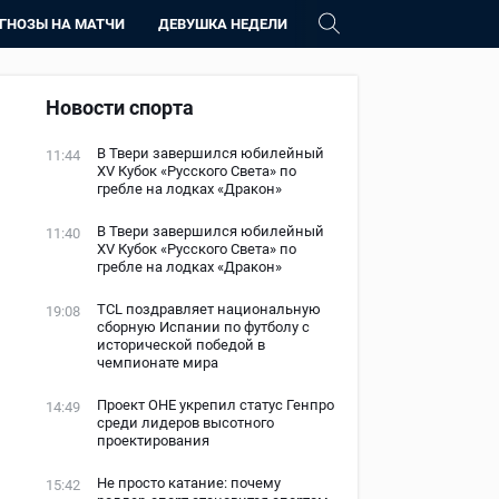
ГНОЗЫ НА МАТЧИ
ДЕВУШКА НЕДЕЛИ
Новости спорта
В Твери завершился юбилейный
11:44
XV Кубок «Русского Света» по
гребле на лодках «Дракон»
В Твери завершился юбилейный
11:40
XV Кубок «Русского Света» по
гребле на лодках «Дракон»
TCL поздравляет национальную
19:08
сборную Испании по футболу с
исторической победой в
чемпионате мира
Проект ОНЕ укрепил статус Генпро
14:49
среди лидеров высотного
проектирования
Не просто катание: почему
15:42