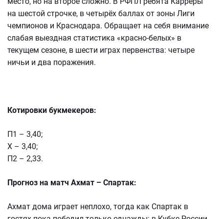
место, но на второе сложно. В РФПЛ ребята Карреры
на шестой строчке, в четырёх баллах от зоны Лиги
чемпионов и Краснодара. Обращает на себя внимание
слабая выездная статистика «красно-белых» в
текущем сезоне, в шести играх первенства: четыре
ничьи и два поражения.
Котировки букмекеров:
П1 – 3,40;
Х – 3,40;
П2 – 2,33.
Прогноз на матч Ахмат – Спартак:
Ахмат дома играет неплохо, тогда как Спартак в
гостях пока победил только однажды: в Кубке России