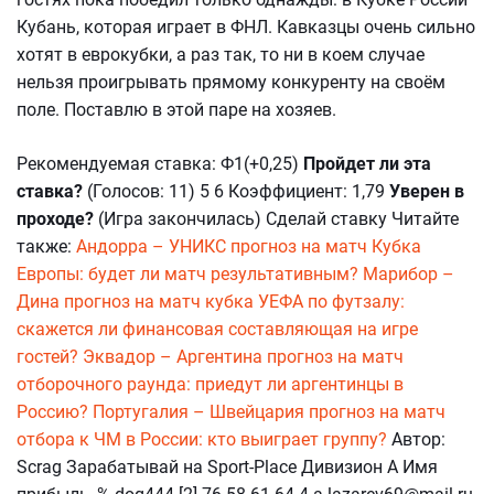
Кубань, которая играет в ФНЛ. Кавказцы очень сильно
хотят в еврокубки, а раз так, то ни в коем случае
нельзя проигрывать прямому конкуренту на своём
поле. Поставлю в этой паре на хозяев.
Рекомендуемая ставка: Ф1(+0,25)
Пройдет ли эта
ставка?
(Голосов: 11) 5 6 Коэффициент: 1,79
Уверен в
проходе?
(Игра закончилась) Сделай ставку Читайте
также:
Андорра – УНИКС прогноз на матч Кубка
Европы: будет ли матч результативным?
Марибор –
Дина прогноз на матч кубка УЕФА по футзалу:
скажется ли финансовая составляющая на игре
гостей?
Эквадор – Аргентина прогноз на матч
отборочного раунда: приедут ли аргентинцы в
Россию?
Португалия – Швейцария прогноз на матч
отбора к ЧМ в России: кто выиграет группу?
Автор:
Scrag Зарабатывай на Sport-Place Дивизион А Имя