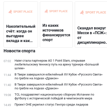
Из каких
Накопительный
Скандал вокруг
источников
счёт: когда он
Месси в «ПСЖ»:
финансируется
выгоднее
от
спорт
вклада и как
дисциплинарно
выбрать
решения до
подходящий
Новости спорта
открытого
конфликта с
Haier стала партнером AO 1 Point Slam, открывая
07:02
фанатами
любительскому теннису путь на арену турнира «Большой
шлем»
В Твери завершился юбилейный XV Кубок «Русского Света»
11:44
по гребле на лодках «Дракон»
В Твери завершился юбилейный XV Кубок «Русского Света»
11:40
по гребле на лодках «Дракон»
TCL поздравляет национальную сборную Испании по
19:08
футболу с исторической победой в чемпионате мира
Проект ОНЕ укрепил статус Генпро среди лидеров
14:49