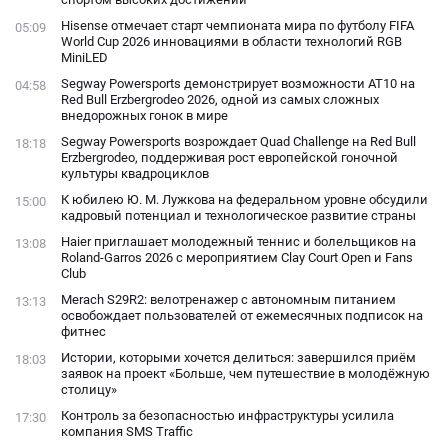
Hisense отмечает старт чемпионата мира по футболу FIFA
05:09
World Cup 2026 инновациями в области технологий RGB
MiniLED
Segway Powersports демонстрирует возможности AT10 на
04:58
Red Bull Erzbergrodeo 2026, одной из самых сложных
внедорожных гонок в мире
Segway Powersports возрождает Quad Challenge на Red Bull
18:18
Erzbergrodeo, поддерживая рост европейской гоночной
культуры квадроциклов
К юбилею Ю. М. Лужкова на федеральном уровне обсудили
15:00
кадровый потенциал и технологическое развитие страны
Haier приглашает молодежный теннис и болельщиков на
13:08
Roland-Garros 2026 с мероприятием Clay Court Open и Fans
Club
Merach S29R2: велотренажер с автономным питанием
13:13
освобождает пользователей от ежемесячных подписок на
фитнес
Истории, которыми хочется делиться: завершился приём
18:03
заявок на проект «Больше, чем путешествие в молодёжную
столицу»
Контроль за безопасностью инфраструктуры усилила
17:30
компания SMS Traffic