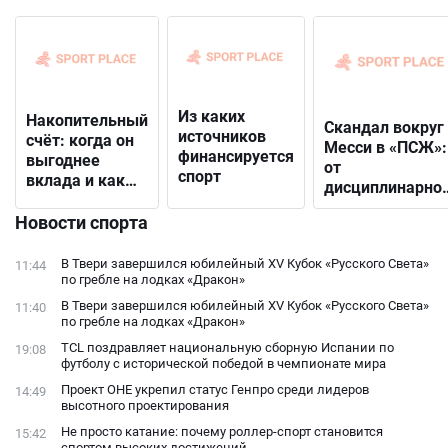
Из каких
Накопительный
Скандал вокруг
источников
счёт: когда он
Месси в «ПСЖ»:
финансируется
выгоднее
от
спорт
вклада и как
дисциплинарно
выбрать
решения до
подходящий
Новости спорта
открытого
конфликта с
В Твери завершился юбилейный XV Кубок «Русского Света»
11:44
фанатами
по гребле на лодках «Дракон»
В Твери завершился юбилейный XV Кубок «Русского Света»
11:40
по гребле на лодках «Дракон»
TCL поздравляет национальную сборную Испании по
19:08
футболу с исторической победой в чемпионате мира
Проект ОНЕ укрепил статус Генпро среди лидеров
14:49
высотного проектирования
Не просто катание: почему роллер-спорт становится
15:42
спортом высоких достижений