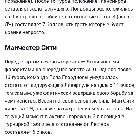
поражение). После 16 туров положение «канониров»
оставляет желать лучшего. Лондонцы расположились
на 9-й строчке в таблице, а отставание от топ-4 (зона
ЛЧ) составляет 7 баллов, отыграть которые будет
крайне непросто.
Манчестер Сити
Перед стартом сезона «горожане» были явными
фаворитами на очередное золото АПЛ. Однако после
16 туров, команда Пепа Гвардиолы умудрилась
отстать от лидирующего Ливерпуля на целых 14 очков,
тем самым, уже фактически завершив свою борьбу за
чемпионство. Вероятно, свои основные силы Ман Сити
кинет на ЛЧ, а так же на сохранения места в топ-4. На
текущий момент в активе «горожан» 3-я позиция в
турнирной таблице, а отставание от Лестера
составляет 6 очков.