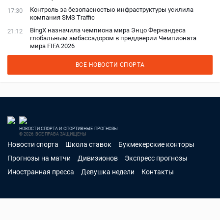
Контроль за безопасностью инфраструктуры усилила
17:30
компания SMS Traffic
BingX назначила чемпиона мира Энцо Фернандеса
21:12
глобальным амбассадором в преддверии Чемпионата
мира FIFA 2026
ВСЕ НОВОСТИ СПОРТА
НОВОСТИ СПОРТА И СПОРТИВНЫЕ ПРОГНОЗЫ
© 2026. ВСЕ ПРАВА ЗАЩИЩЕНЫ
Новости спорта
Школа ставок
Букмекерские конторы
Прогнозы на матчи
Дивизионов
Экспресс прогнозы
Иностранная пресса
Девушка недели
Контакты