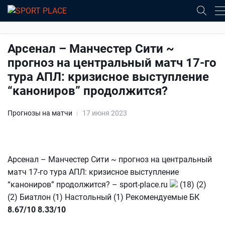
Арсенал – Манчестер Сити ~
прогноз на центральный матч 17-го
тура АПЛ: кризисное выступление
“канониров” продолжится?
Прогнозы на матчи
17 июня 2023
Арсенал – Манчестер Сити ~ прогноз на центральный
матч 17-го тура АПЛ: кризисное выступление
“канониров” продолжится? – sport-place.ru
(18) (2)
(2) Биатлон (1) Настольный (1) Рекомендуемые БК
8.67/10
8.33/10