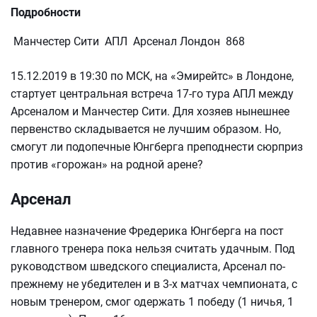
Подробности
Манчестер Сити АПЛ Арсенал Лондон 868
15.12.2019 в 19:30 по МСК, на «Эмирейтс» в Лондоне,
стартует центральная встреча 17-го тура АПЛ между
Арсеналом и Манчестер Сити. Для хозяев нынешнее
первенство складывается не лучшим образом. Но,
смогут ли подопечные Юнгберга преподнести сюрприз
против «горожан» на родной арене?
Арсенал
Недавнее назначение Фредерика Юнгберга на пост
главного тренера пока нельзя считать удачным. Под
руководством шведского специалиста, Арсенал по-
прежнему не убедителен и в 3-х матчах чемпионата, с
новым тренером, смог одержать 1 победу (1 ничья, 1