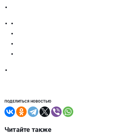
ПОДЕЛИТЬСЯ НОВОСТЬЮ
Читайте также