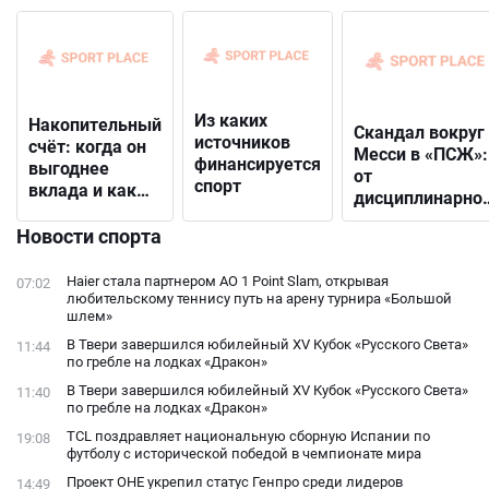
Из каких
Накопительный
Скандал вокруг
источников
счёт: когда он
Месси в «ПСЖ»:
финансируется
выгоднее
от
спорт
вклада и как
дисциплинарно
выбрать
решения до
подходящий
Новости спорта
открытого
конфликта с
Haier стала партнером AO 1 Point Slam, открывая
07:02
фанатами
любительскому теннису путь на арену турнира «Большой
шлем»
В Твери завершился юбилейный XV Кубок «Русского Света»
11:44
по гребле на лодках «Дракон»
В Твери завершился юбилейный XV Кубок «Русского Света»
11:40
по гребле на лодках «Дракон»
TCL поздравляет национальную сборную Испании по
19:08
футболу с исторической победой в чемпионате мира
Проект ОНЕ укрепил статус Генпро среди лидеров
14:49