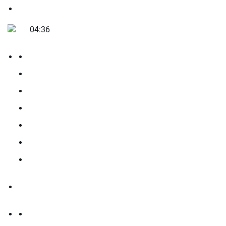
04:36