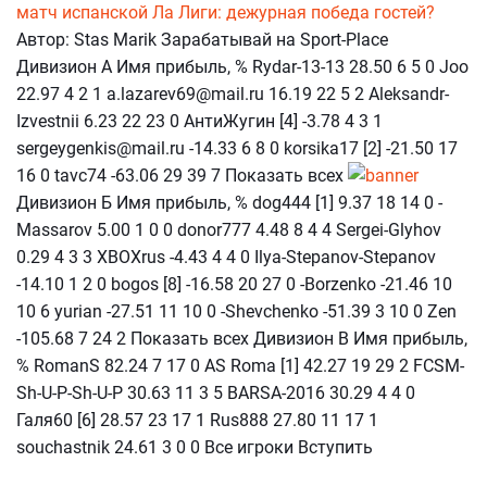
матч испанской Ла Лиги: дежурная победа гостей?
Автор: Stas Marik Зарабатывай на Sport-Place
Дивизион А Имя прибыль, % Rydar-13-13 28.50 6 5 0 Joo
22.97 4 2 1 a.lazarev69@mail.ru 16.19 22 5 2 Aleksandr-
Izvestnii 6.23 22 23 0 АнтиЖугин [4] -3.78 4 3 1
sergeygenkis@mail.ru -14.33 6 8 0 korsika17 [2] -21.50 17
16 0 tavc74 -63.06 29 39 7 Показать всех
Дивизион Б Имя прибыль, % dog444 [1] 9.37 18 14 0 -
Massarov 5.00 1 0 0 donor777 4.48 8 4 4 Sergei-Glyhov
0.29 4 3 3 XBOXrus -4.43 4 4 0 Ilya-Stepanov-Stepanov
-14.10 1 2 0 bogos [8] -16.58 20 27 0 -Borzenko -21.46 10
10 6 yurian -27.51 11 10 0 -Shevchenko -51.39 3 10 0 Zen
-105.68 7 24 2 Показать всех Дивизион В Имя прибыль,
% RomanS 82.24 7 17 0 AS Roma [1] 42.27 19 29 2 FCSM-
Sh-U-P-Sh-U-P 30.63 11 3 5 BARSA-2016 30.29 4 4 0
Галя60 [6] 28.57 23 17 1 Rus888 27.80 11 17 1
souchastnik 24.61 3 0 0 Все игроки Вступить