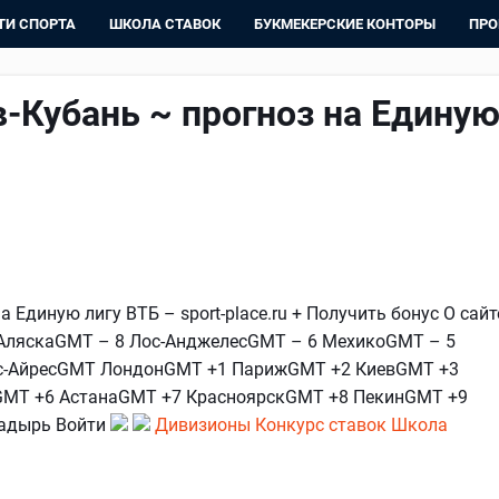
ТИ СПОРТА
ШКОЛА СТАВОК
БУКМЕКЕРСКИЕ КОНТОРЫ
ПРО
-Кубань ~ прогноз на Едину
 Единую лигу ВТБ – sport-place.ru + Получить бонус О сайт
 АляскаGMT – 8 Лос-АнджелесGMT – 6 МехикоGMT – 5
ос-АйресGMT ЛондонGMT +1 ПарижGMT +2 КиевGMT +3
MT +6 АстанаGMT +7 КрасноярскGMT +8 ПекинGMT +9
адырь Войти
Дивизионы
Конкурс ставок Школа