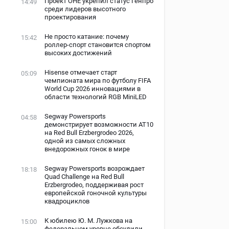
Проект ОНЕ укрепил статус Генпро
14:49
среди лидеров высотного
проектирования
Не просто катание: почему
15:42
роллер-спорт становится спортом
высоких достижений
Hisense отмечает старт
05:09
чемпионата мира по футболу FIFA
World Cup 2026 инновациями в
области технологий RGB MiniLED
Segway Powersports
04:58
демонстрирует возможности AT10
на Red Bull Erzbergrodeo 2026,
одной из самых сложных
внедорожных гонок в мире
Segway Powersports возрождает
18:18
Quad Challenge на Red Bull
Erzbergrodeo, поддерживая рост
европейской гоночной культуры
квадроциклов
К юбилею Ю. М. Лужкова на
15:00
федеральном уровне обсудили