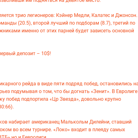
позволивши им подняться на девятое место.
ется трио легионеров: Кэйнер Медли, Калатес и Джонсон.
анды (20.5), второй лучший по подборам (8.7), третий по
ожниками именно от этих парней будет зависеть основной
ервый депозит – 10$!
карного рейда в виде пяти подряд побед, остановились н
рьез подумывая о том, что бы догнать «Зенит». В Евролиге
ику побед подпортила «Цр Звезда», довольно крупно
0:66).
чков набирает американец Малькольм Дилейни, ставший
ком во всем турнире. «Локо» входит в плеяду самых
ТБ» но и Еевролиги.