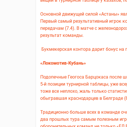
вещей в турнирной таблице у казахов, 
Основной движущей силой «Астаны» явля
Первый самый результативный игрок ком
передачам (7.4). В матче с железнодор
результат команды.
Букмекерская контора дарит бонус на п
«Локомотив-Кубань»
Подопечные Геогоса Барцокаса после ши
5-й позиции турнирной таблицы, уже все
тоже все неплохо, жаль только статист
обыгравшая краснодарцев в Белграде (8
Традиционно больше всех в команде о
два прошлых тура самым полезным игро
оборонительных команд не только «ЕЛ В