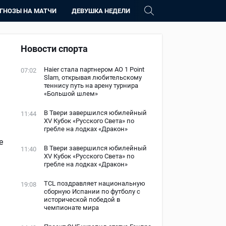
ГНОЗЫ НА МАТЧИ
ДЕВУШКА НЕДЕЛИ
ю
Новости спорта
Haier стала партнером AO 1 Point
07:02
Slam, открывая любительскому
теннису путь на арену турнира
«Большой шлем»
В Твери завершился юбилейный
11:44
XV Кубок «Русского Света» по
гребле на лодках «Дракон»
е
В Твери завершился юбилейный
11:40
XV Кубок «Русского Света» по
гребле на лодках «Дракон»
TCL поздравляет национальную
19:08
сборную Испании по футболу с
исторической победой в
чемпионате мира