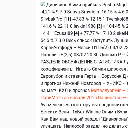
Дивизион А имя прибыль Pasha-Mige
-4,21 % 9 7 0 Sanya-Smyrigin -16,15 % 4 6
SlivbakPro
[11]
-47,83 % 12 15 1 Tverskoj8
141,6 % 22 11 0 levkin1988
[3]
+ 104,45 % 
14 4 1 Ezusal89
[4]
+ 77,77 % 17 10 2 skei
54,5 % 7 3 0 Весь список Вступить Лучш
КарпиУотфорд – Челси П1ТБ(2) 03/02 23
Наполи ТБ(2,5) 03/02 20:30 Динамо Р – 
РАЗДЕЛЕ ОБСУЖДЕНИЕ СТАТИСТИКА Лучш
коэффициенты! Играть Самая широкая л
Еврокубок и ставка Герта – Боруссия Д 
и прогноз Нижний Новгород – УНИКС ~ п
на матч КХЛ и прогноз
Металлург Мг – 
ПариМатч за январь 2016
Вашингтон — 
букмекерскую контору вы предпочитаете?
Бетсити Зенит 1хБет Winline Олимп В
Как Вам наш новый раздел “Дивизионы”?
улучшать. Неплохой раздел, но делать с