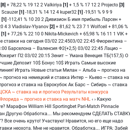
l
[8]
+ 78,22 % 19 12 2 Valkiriya
[1]
+ 1,5 % 17 12 2 Projecto
[3]
 0 Scauzer
[1]
-18,31 % 14 12 4 kuper32
[1]
-19,51 % 9 9 9
8
[1]
-112,41 % 10 20 2 Дивизион Б имя прибыль Ларсен +
20 4 3 Vladislav-Ylyanov
[2]
+ 81,62 % 23 7 1 Wolfceil + 81,06 %
N
[1]
+ 77,26 % 22 10 0 Nikita-Mickevich + 65,98 % 16 11 1 VIK +
ие ставки на сегодня 03/02 22:4503/02 22:45 Фиорентина –
:00 Барселона – Валенсия Ф2(+2,5) 03/02 22:45 Лацио –
Йокерит П2 03/02 20:15 Зенит – Умана Венеция ТБ(157,5) О
ие Депозит 10$ Бонус 10$ Играть Самые высокие
иния! Играть Новые статьи Милан – Альба ~ прогноз на
~ прогноз на немецкий и ставка Интер – Кьево ~ ставка на
рогноз и ставка на Еврокубок Ак Барс – Сибирь ~ ставка
ЦСКА ~ ставка на и прогноз
Результаты конкурса
Флорида ~ прогноз и ставка на матч NHL
‹ › Какую
 Марафон William Hill Sportingbet Pari-Match Pinnacle
улкан Другую Обработка…. Мы рекомендуем СДЕЛАТЬ СТАВК
 Все очень круто! Участвую! Нравится, но его еще надо
тавки неохота. Мне не нравится. Обработка…. ИГРА: Забей