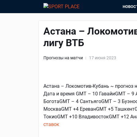
НОВОС
Астана – Локомотив
лигу ВТБ
Прогнозы на матчи
17 июня 2023
Астана – Локомотив-Кубань ~ прогноз на
Дата и время GMT – 10 ГавайиGMT – 9
БоготаGMT – 4 СантьягоGMT – 3 Буэн
МоскваGMT +4 ЕреванGMT +5 ТашкентG
ТокиоGMT +10 ВладивостокGMT +12 Ан
ставок