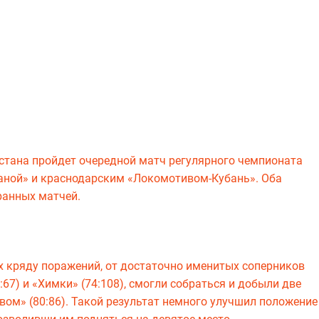
ахстана пройдет очередной матч регулярного чемпионата
аной» и краснодарским «Локомотивом-Кубань». Оба
ранных матчей.
х кряду поражений, от достаточно именитых соперников
:67) и «Химки» (74:108), смогли собраться и добыли две
евом» (80:86). Такой результат немного улучшил положение