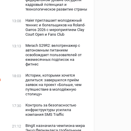
кадровый потенциал и
технологическое развитие страны
Haier приглашает молодежный
13:08
теннис и болельщиков на Roland-
Garros 2026 с мероприятием Clay
Court Open и Fans Club
Merach S29R2: велотренажер с
13:13
автономным питанием
освобождает пользователей от
ежемесячных подписок на
фитнес
Истории, которыми хочется
18:03
а
делиться: завершился приём
заявок на проект «Больше, чем
путешествие в молодёжную
столицу»
Контроль за безопасностью
17:30
инфраструктуры усилила
компания SMS Traffic
BingX назначила чемпиона мира
21:12
Энцо Фернандеса глобальным