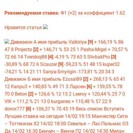
Рекомендуемая ставка:
Ф1 (+2) за коэффициент 1.62
Нравится статья
Дивизион А имя прибыль Valkiriya
[9]
+ 166,19 % 86
47 8 Projecto
[2]
+ 146,71 % 53 25 1 Pasha-Migel + 70,57 %
72 66 14 Tverskoj88
[4]
-4,19 % 73 63 5 SlivbakPro
[3]
-30,89 % 68 72 6 Scauzer
[9]
-59,23 % 51 48 15 kuper32
-74,21 % 14 21 11 Sanya-Smyrigin -173,81 % 20 34 3
Дивизион Б имя прибыль Ezusal89
[2]
+ 268,13 % 65 41
12 Kanpu3 + 140,83 % 49 71 3 Ларсен
[6]
+ 159,05 % 78
70 0 Beton
[2]
+ 126,6 % 12 15 2 Leeroy + 120,44 % 25 7 0
VIK + 111,2 % 21 13 0 kurganes + 110,48 % 57 22 9
donor777
[8]
+ 106,37 % 70 45 19 Весь список Вступить
Лучшие ставки на сегодня 14/02 19:15 Манчестер Сити
– Тоттенхэм Х2 14/02 18:00 Севилья – Лас-Пальмас ОЗ
Да 14/02 16:30 Бенчич – Винчи П2 14/02 14:30 Милан