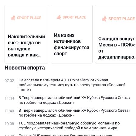
Из каких
Накопительный
Скандал вокруг
источников
счёт: когда он
Месси в «ПСЖ»:
финансируется
выгоднее
от
спорт
вклада и как
дисциплинарно
выбрать
решения до
подходящий
Новости спорта
открытого
конфликта с
Haier стала партнером AO 1 Point Slam, открывая
07:02
фанатами
любительскому теннису путь на арену турнира «Большой
шлем»
В Твери завершился юбилейный XV Кубок «Русского Света»
11:44
по гребле на лодках «Дракон»
В Твери завершился юбилейный XV Кубок «Русского Света»
11:40
по гребле на лодках «Дракон»
TCL поздравляет национальную сборную Испании по
19:08
футболу с исторической победой в чемпионате мира
Проект ОНЕ укрепил статус Генпро среди лидеров