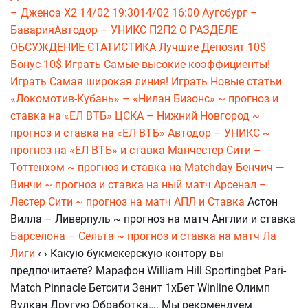
– Дженоа Х2 14/02 19:3014/02 16:00 Аугсбург –
БаварияАвтодор – УНИКС П2П2 О РАЗДЕЛЕ
ОБСУЖДЕНИЕ СТАТИСТИКА Лучшие Депозит 10$
Бонус 10$ Играть Самые высокие коэффициенты!
Играть Самая широкая линия! Играть Новые статьи
«Локомотив-Кубань» – «Нилан Бизонс» ~ прогноз и
ставка на «ЕЛ ВТБ»
ЦСКА – Нижний Новгород ~
прогноз и ставка на «ЕЛ ВТБ»
Автодор – УНИКС ~
прогноз на «ЕЛ ВТБ» и ставка
Манчестер Сити –
Тоттенхэм ~ прогноз и ставка на Matchday
Бенчич —
Винчи ~ прогноз и ставка на ный матч
Арсенал –
Лестер Сити ~ прогноз на матч АПЛ и Ставка
Астон
Вилла – Ливерпуль ~ прогноз на матч Англии и ставка
Барселона – Сельта ~ прогноз и ставка на матч Ла
Лиги
‹ › Какую букмекерскую контору вы
предпочитаете? Марафон William Hill Sportingbet Pari-
Match Pinnacle Бетсити Зенит 1хБет Winline Олимп
Вулкан Другую Обработка…. Мы рекомендуем