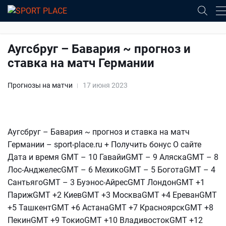
Аугсбруг – Бавария ~ прогноз и
ставка на матч Германии
Прогнозы на матчи
17 июня 2023
Аугсбруг – Бавария ~ прогноз и ставка на матч
Германии – sport-place.ru + Получить бонус О сайте
Дата и время GMT – 10 ГавайиGMT – 9 АляскаGMT – 8
Лос-АнджелесGMT – 6 МехикоGMT – 5 БоготаGMT – 4
СантьягоGMT – 3 Буэнос-АйресGMT ЛондонGMT +1
ПарижGMT +2 КиевGMT +3 МоскваGMT +4 ЕреванGMT
+5 ТашкентGMT +6 АстанаGMT +7 КрасноярскGMT +8
ПекинGMT +9 ТокиоGMT +10 ВладивостокGMT +12