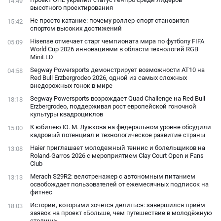
14:49
высотного проектирования
Не просто катание: почему роллер-спорт становится
15:42
спортом высоких достижений
Hisense отмечает старт чемпионата мира по футболу FIFA
05:09
World Cup 2026 инновациями в области технологий RGB
MiniLED
Segway Powersports демонстрирует возможности AT10 на
04:58
Red Bull Erzbergrodeo 2026, одной из самых сложных
внедорожных гонок в мире
Segway Powersports возрождает Quad Challenge на Red Bull
18:18
Erzbergrodeo, поддерживая рост европейской гоночной
культуры квадроциклов
К юбилею Ю. М. Лужкова на федеральном уровне обсудили
15:00
кадровый потенциал и технологическое развитие страны
Haier приглашает молодежный теннис и болельщиков на
13:08
Roland-Garros 2026 с мероприятием Clay Court Open и Fans
Club
Merach S29R2: велотренажер с автономным питанием
13:13
освобождает пользователей от ежемесячных подписок на
фитнес
Истории, которыми хочется делиться: завершился приём
18:03
заявок на проект «Больше, чем путешествие в молодёжную
столицу»