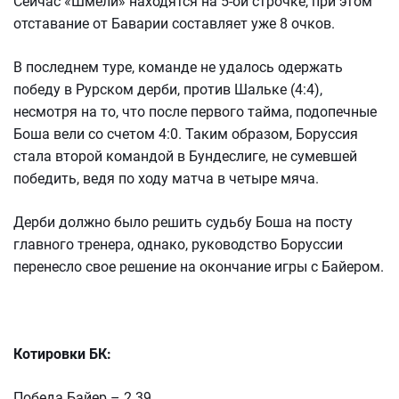
Сейчас «Шмели» находятся на 5-ой строчке, при этом
отставание от Баварии составляет уже 8 очков.
В последнем туре, команде не удалось одержать
победу в Рурском дерби, против Шальке (4:4),
несмотря на то, что после первого тайма, подопечные
Боша вели со счетом 4:0. Таким образом, Боруссия
стала второй командой в Бундеслиге, не сумевшей
победить, ведя по ходу матча в четыре мяча.
Дерби должно было решить судьбу Боша на посту
главного тренера, однако, руководство Боруссии
перенесло свое решение на окончание игры с Байером.
Котировки БК:
Победа Байер – 2.39