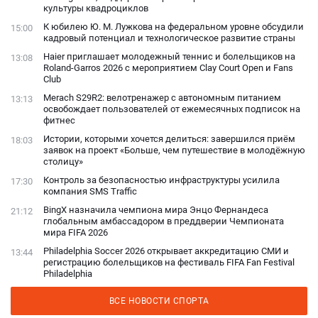
культуры квадроциклов
К юбилею Ю. М. Лужкова на федеральном уровне обсудили
15:00
кадровый потенциал и технологическое развитие страны
Haier приглашает молодежный теннис и болельщиков на
13:08
Roland-Garros 2026 с мероприятием Clay Court Open и Fans
Club
Merach S29R2: велотренажер с автономным питанием
13:13
освобождает пользователей от ежемесячных подписок на
фитнес
Истории, которыми хочется делиться: завершился приём
18:03
заявок на проект «Больше, чем путешествие в молодёжную
столицу»
Контроль за безопасностью инфраструктуры усилила
17:30
компания SMS Traffic
BingX назначила чемпиона мира Энцо Фернандеса
21:12
глобальным амбассадором в преддверии Чемпионата
мира FIFA 2026
Philadelphia Soccer 2026 открывает аккредитацию СМИ и
13:44
регистрацию болельщиков на фестиваль FIFA Fan Festival
Philadelphia
ВСЕ НОВОСТИ СПОРТА