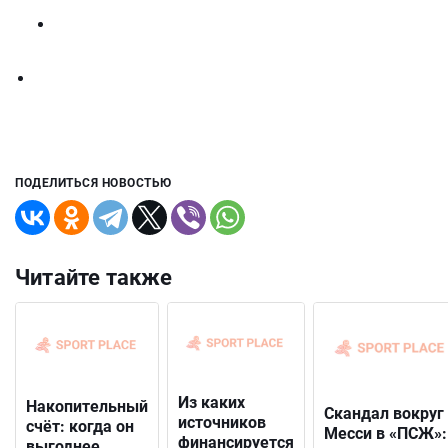
ПОДЕЛИТЬСЯ НОВОСТЬЮ
Читайте также
Из каких
Накопительный
Скандал вокруг
источников
счёт: когда он
Месси в «ПСЖ»:
финансируется
выгоднее