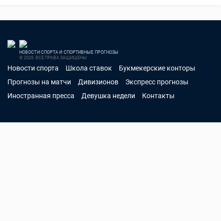
НОВОСТИ СПОРТА И СПОРТИВНЫЕ ПРОГНОЗЫ
© 2026. ВСЕ ПРАВА ЗАЩИЩЕНЫ
Новости спорта
Школа ставок
Букмекерские конторы
Прогнозы на матчи
Дивизионов
Экспресс прогнозы
Иностранная пресса
Девушка недели
Контакты