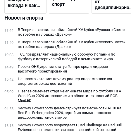
от
спорт
вклада и как
дисциплинарно
выбрать
решения до
подходящий
Новости спорта
открытого
конфликта с
В Твери завершился юбилейный XV Кубок «Русского Света»
11:44
фанатами
по гребле на лодках «Дракон»
В Твери завершился юбилейный XV Кубок «Русского Света»
11:40
по гребле на лодках «Дракон»
TCL поздравляет национальную сборную Испании по
19:08
футболу с исторической победой в чемпионате мира
Проект ОНЕ укрепил статус Генпро среди лидеров
14:49
высотного проектирования
Не просто катание: почему роллер-спорт становится
15:42
спортом высоких достижений
Hisense отмечает старт чемпионата мира по футболу FIFA
05:09
World Cup 2026 инновациями в области технологий RGB
MiniLED
Segway Powersports демонстрирует возможности AT10 на
04:58
Red Bull Erzbergrodeo 2026, одной из самых сложных
внедорожных гонок в мире
Segway Powersports возрождает Quad Challenge на Red Bull
18:18
Erzbergrodeo, поддерживая рост европейской гоночной