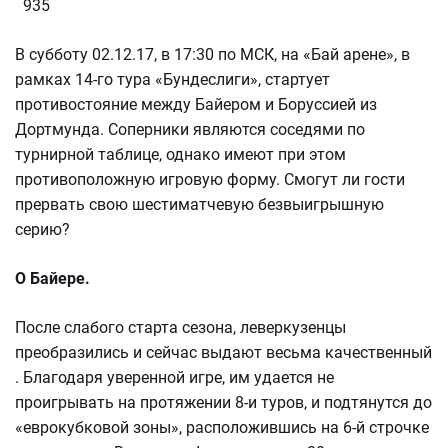
935
В субботу 02.12.17, в 17:30 по МСК, на «Бай арене», в
рамках 14-го тура «Бундеслиги», стартует
противостояние между Байером и Боруссией из
Дортмунда. Соперники являются соседями по
турнирной таблице, однако имеют при этом
противоположную игровую форму. Смогут ли гости
прервать свою шестиматчевую безвыигрышную
серию?
О Байере.
После слабого старта сезона, леверкузенцы
преобразились и сейчас выдают весьма качественный
. Благодаря уверенной игре, им удается не
проигрывать на протяжении 8-и туров, и подтянутся до
«еврокубковой зоны», расположившись на 6-й строчке