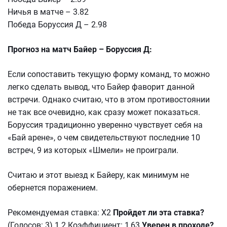
Ничья в матче – 3.82
Победа Боруссия Д – 2.98
Прогноз на матч Байер – Боруссия Д:
Если сопоставить текущую форму команд, то можно
легко сделать вывод, что Байер фаворит данной
встречи. Однако считаю, что в этом противостоянии
не так все очевидно, как сразу может показаться.
Боруссия традиционно уверенно чувствует себя на
«Бай арене», о чем свидетельствуют последние 10
встреч, 9 из которых «Шмели» не проиграли.
Считаю и этот выезд к Байеру, как минимум не
обернется поражением.
Рекомендуемая ставка: Х2
Пройдет ли эта ставка?
(Голосов: 3) 1 2 Коэффициент: 1,63
Уверен в проходе?