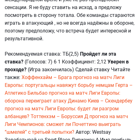
сенсации. Я не буду ставить на исход, а предложу
посмотреть в сторону тотала. Обе команды стараются
играть в атакующий , но не всегда надёжны в обороне,
поэтому предположу, что встреча будет интересной и
результативной.
Рекомендуемая ставка: ТБ(2,5)
Пройдет ли эта
ставка?
(Голосов: 7) 6 1 Коэффициент: 2,12
Уверен в
проходе?
(Игра закончилась) Сделай ставку Читайте
также:
Хоффенхайм – Брага прогноз на матч Лиги
Европы: португальцы навяжут борьбу немцам
Герта –
Атлетико Бильбао прогноз на матч Лиги Европы:
оборона переиграет атаку
Динамо Киев – Скендербеу
прогноз на матч Лиги Европы: будет ли разгром
албанцев?
Тоттенхэм – Боруссия Д прогноз на матч
Лиги Чемпионов: сможет ли Почеттино выиграть
“шмелей” с третьей попытки?
Автор: Westsay
Зарабатывай на Sport-Place Дивизион А Имя прибыль,