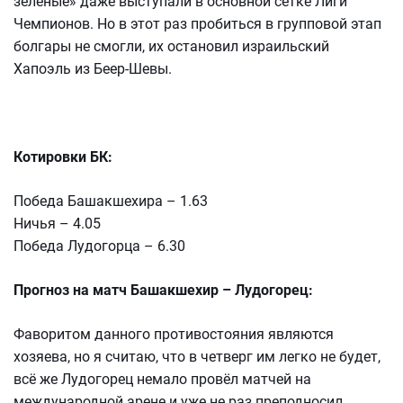
зелёные» даже выступали в основной сетке Лиги
Чемпионов. Но в этот раз пробиться в групповой этап
болгары не смогли, их остановил израильский
Хапоэль из Беер-Шевы.
Котировки БК:
Победа Башакшехира – 1.63
Ничья – 4.05
Победа Лудогорца – 6.30
Прогноз на матч Башакшехир – Лудогорец:
Фаворитом данного противостояния являются
хозяева, но я считаю, что в четверг им легко не будет,
всё же Лудогорец немало провёл матчей на
международной арене и уже не раз преподносил