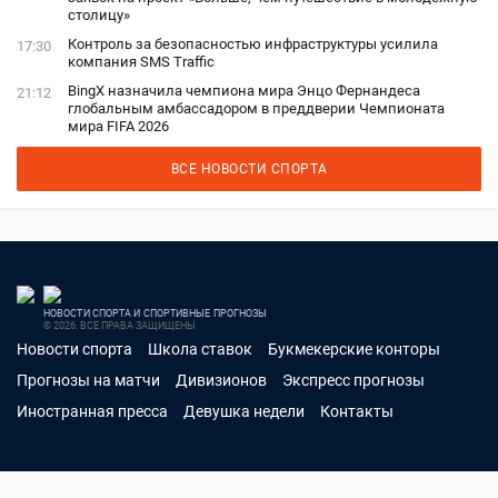
столицу»
Контроль за безопасностью инфраструктуры усилила
17:30
компания SMS Traffic
BingX назначила чемпиона мира Энцо Фернандеса
21:12
глобальным амбассадором в преддверии Чемпионата
мира FIFA 2026
ВСЕ НОВОСТИ СПОРТА
НОВОСТИ СПОРТА И СПОРТИВНЫЕ ПРОГНОЗЫ
© 2026. ВСЕ ПРАВА ЗАЩИЩЕНЫ
Новости спорта
Школа ставок
Букмекерские конторы
Прогнозы на матчи
Дивизионов
Экспресс прогнозы
Иностранная пресса
Девушка недели
Контакты