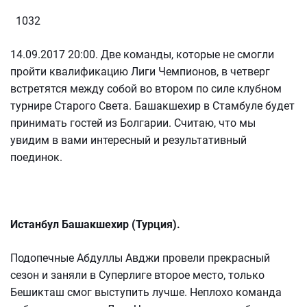
1032
14.09.2017 20:00. Две команды, которые не смогли
пройти квалификацию Лиги Чемпионов, в четверг
встретятся между собой во втором по силе клубном
турнире Старого Света. Башакшехир в Стамбуле будет
принимать гостей из Болгарии. Считаю, что мы
увидим в вами интересный и результативный
поединок.
Истанбул Башакшехир (Турция).
Подопечные Абдуллы Авджи провели прекрасный
сезон и заняли в Суперлиге второе место, только
Бешикташ смог выступить лучше. Неплохо команда