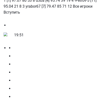
1 [1] 97.07 80 53 8 d3ba [4] 95.74 39 19 4 -Petrov-5 [11]
95.04 21 8 3 yrabor67 [7] 79.47 85 71 12 Все игроки
Вступить
19:51