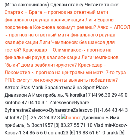
(Игра закончилась) Сделай ставку Читайте также:
Спартак – Брага ~ прогноз на ответный матч
финального раунда квалификации Лиги Европы:
подопечные Кононова возьмут реванш?
Аякс – АПОЭЛ
~ прогноз на ответный матч финального раунда
квалификации Лиги Чемпионов: без шансов для
гостей?
Краснодар – Олимпиакос ~ прогноз на
финальный раунд квалификации Лиги чемпионов:
“быки” дома реабилитируются?
Краснодар –
Локомотив ~ прогноз на центральный матч 7-го тура
РПЛ: смогут ли конкуренты выявить победителя?
Автор: Stas Marik Зарабатывай на Sport-Place
Дивизион А Имя прибыль, % korsika17 [4] 96.30 29 49 0
kintoho 47.04 10 3 1 ZalesovoneByhare-
ByharestneZalesovo-ByharestneZalesovo [1] -1.64 43 44 3
shtrih87 [1] -26.73 24 32 3
Дивизион Б Имя
прибыль, % Boch1957 [8] 83.27 55 71 10 Vladimir-Kosov-
Kosov-1 34.86 5 6 0 gorand23 [6] 19.88 61 61 0 urakk [6]