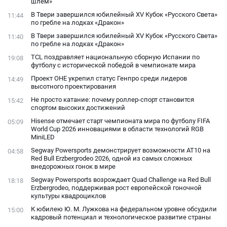
шлем»
В Твери завершился юбилейный XV Кубок «Русского Света»
11:44
по гребле на лодках «Дракон»
В Твери завершился юбилейный XV Кубок «Русского Света»
11:40
по гребле на лодках «Дракон»
TCL поздравляет национальную сборную Испании по
19:08
футболу с исторической победой в чемпионате мира
Проект ОНЕ укрепил статус Генпро среди лидеров
14:49
высотного проектирования
Не просто катание: почему роллер-спорт становится
15:42
спортом высоких достижений
Hisense отмечает старт чемпионата мира по футболу FIFA
05:09
World Cup 2026 инновациями в области технологий RGB
MiniLED
Segway Powersports демонстрирует возможности AT10 на
04:58
Red Bull Erzbergrodeo 2026, одной из самых сложных
внедорожных гонок в мире
Segway Powersports возрождает Quad Challenge на Red Bull
18:18
Erzbergrodeo, поддерживая рост европейской гоночной
культуры квадроциклов
К юбилею Ю. М. Лужкова на федеральном уровне обсудили
15:00
кадровый потенциал и технологическое развитие страны