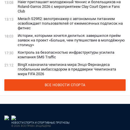
Haier приглашает молодежный теннис и болельщиков на
13:08
Roland-Garros 2026 с мероприятием Clay Court Open и Fans
Club
Merach S29R2: велотренажер с автономным питанием
13:13
освобождает пользователей от ежемесячных подписок на
фитнес
Истории, которыми хочется делиться: завершился приём
18:03
заявок на проект «Больше, чем путешествие в молодёжную
столицу»
Контроль за безопасностью инфраструктуры усилила
17:30
компания SMS Traffic
BingX назначила чемпиона мира Энцо Фернандеса
21:12
глобальным амбассадором в преддверии Чемпионата
мира FIFA 2026
ВСЕ НОВОСТИ СПОРТА
НОВОСТИ СПОРТА И СПОРТИВНЫЕ ПРОГНОЗЫ
© 2026. ВСЕ ПРАВА ЗАЩИЩЕНЫ