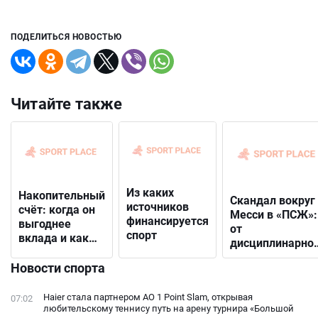
ПОДЕЛИТЬСЯ НОВОСТЬЮ
Читайте также
Из каких
Накопительный
Скандал вокруг
источников
счёт: когда он
Месси в «ПСЖ»:
финансируется
выгоднее
от
спорт
вклада и как
дисциплинарно
выбрать
решения до
подходящий
Новости спорта
открытого
конфликта с
Haier стала партнером AO 1 Point Slam, открывая
07:02
фанатами
любительскому теннису путь на арену турнира «Большой