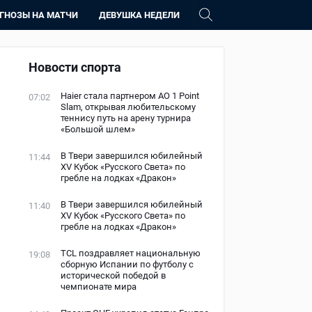
ГНОЗЫ НА МАТЧИ
ДЕВУШКА НЕДЕЛИ
Новости спорта
Haier стала партнером AO 1 Point
07:02
Slam, открывая любительскому
теннису путь на арену турнира
«Большой шлем»
В Твери завершился юбилейный
11:44
XV Кубок «Русского Света» по
гребле на лодках «Дракон»
В Твери завершился юбилейный
11:40
XV Кубок «Русского Света» по
гребле на лодках «Дракон»
TCL поздравляет национальную
19:08
сборную Испании по футболу с
исторической победой в
чемпионате мира