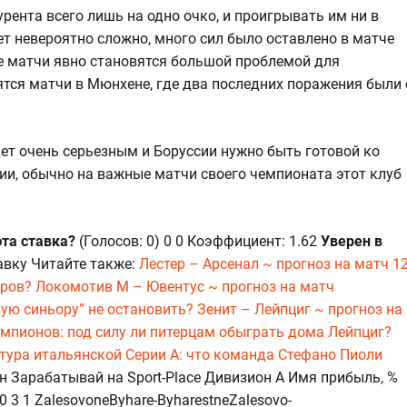
ента всего лишь на одно очко, и проигрывать им ни в
ет невероятно сложно, много сил было оставлено в матче
ые матчи явно становятся большой проблемой для
тся матчи в Мюнхене, где два последних поражения были 
ет очень серьезным и Боруссии нужно быть готовой ко
рии, обычно на важные матчи своего чемпионата этот клуб
эта ставка?
(Голосов: 0) 0 0 Коэффициент: 1.62
Уверен в
авку Читайте также:
Лестер – Арсенал ~ прогноз на матч 12
иров?
Локомотив М – Ювентус ~ прогноз на матч
рую синьору” не остановить?
Зенит – Лейпциг ~ прогноз на
чемпионов: под силу ли питерцам обыграть дома Лейпциг?
 тура итальянской Серии А: что команда Стефано Пиоли
н Зарабатывай на Sport-Place Дивизион А Имя прибыль, %
 10 3 1 ZalesovoneByhare-ByharestneZalesovo-