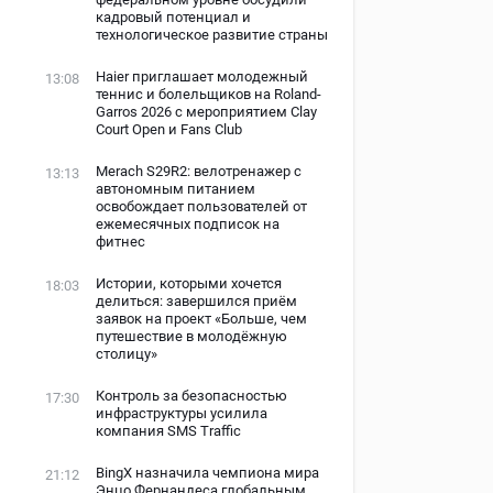
кадровый потенциал и
технологическое развитие страны
Haier приглашает молодежный
13:08
теннис и болельщиков на Roland-
Garros 2026 с мероприятием Clay
Court Open и Fans Club
Merach S29R2: велотренажер с
13:13
автономным питанием
освобождает пользователей от
ежемесячных подписок на
фитнес
Истории, которыми хочется
18:03
делиться: завершился приём
заявок на проект «Больше, чем
путешествие в молодёжную
столицу»
Контроль за безопасностью
17:30
инфраструктуры усилила
компания SMS Traffic
BingX назначила чемпиона мира
21:12
Энцо Фернандеса глобальным