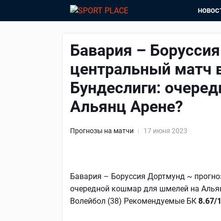
НОВОС
Бавария – Боруссия
центральный матч в
Бундеслиги: очере
Альянц Арене?
Прогнозы на матчи
17 июня 2023
Бавария – Боруссия Дортмунд ~ прогноз
очередной кошмар для шмелей на Альянц
Волейбол (38) Рекомендуемые БК
8.67/