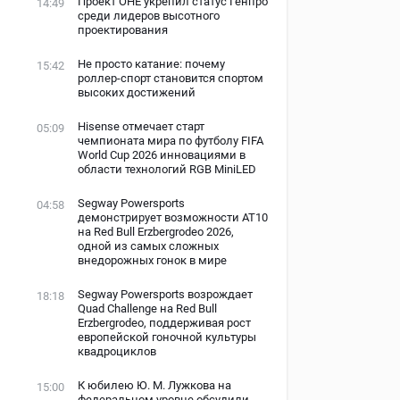
Проект ОНЕ укрепил статус Генпро
14:49
среди лидеров высотного
проектирования
Не просто катание: почему
15:42
роллер-спорт становится спортом
высоких достижений
Hisense отмечает старт
05:09
чемпионата мира по футболу FIFA
World Cup 2026 инновациями в
области технологий RGB MiniLED
Segway Powersports
04:58
демонстрирует возможности AT10
на Red Bull Erzbergrodeo 2026,
одной из самых сложных
внедорожных гонок в мире
Segway Powersports возрождает
18:18
Quad Challenge на Red Bull
Erzbergrodeo, поддерживая рост
европейской гоночной культуры
квадроциклов
К юбилею Ю. М. Лужкова на
15:00
федеральном уровне обсудили