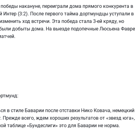
победы накануне, переиграли дома прямого конкурента в
й Интер (3:2). После первого тайма дортмундцы уступали в
 изменить ход встречи. Эта победа стала 3-ей кряду, но
ты были добыты дома. На выезде подопечные Люсьена Фавре
матчей.
ортмунд:
я в стиле Баварии после отставки Нико Ковача, немецкий
. Прежде всего, ждем хороших результатов от «звезд юга»,
ной таблице «Бундеслиги» это для Баварии не норма.