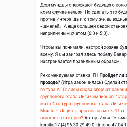
Дортмундцы опережают будущего конкур
коем случае нельзя. Но сделать это буд
против Интера, да и к тому же, выездн
«шмелей». А еще большей бедой становя
неприличным счетом (6:0 и 5:0).
Чтобы вы понимали, настрой хозяев буд
всему. Я бы заиграл здесь победу Бава
настраивается правильным образом.
Рекомендуемая ставка: П1
Пройдет ли 
проходе?
(Игра закончилась) Сделай ст
го тура АПЛ: лисы снова огорчат канон
группового этапа Лиги чемпионов: “ста
матч 4-го тура группового этапа Лиги 
Милан – Лацио ~ прогноз на матч 11-го
выкинет в этот раз?
Автор: Илья Гетьма
korsika17 [4] 96.30 29 49 0 kintoho 47.04