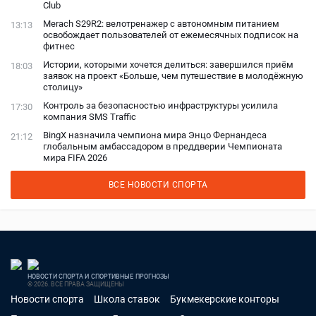
Club
Merach S29R2: велотренажер с автономным питанием
13:13
освобождает пользователей от ежемесячных подписок на
фитнес
Истории, которыми хочется делиться: завершился приём
18:03
заявок на проект «Больше, чем путешествие в молодёжную
столицу»
Контроль за безопасностью инфраструктуры усилила
17:30
компания SMS Traffic
BingX назначила чемпиона мира Энцо Фернандеса
21:12
глобальным амбассадором в преддверии Чемпионата
мира FIFA 2026
ВСЕ НОВОСТИ СПОРТА
НОВОСТИ СПОРТА И СПОРТИВНЫЕ ПРОГНОЗЫ
© 2026. ВСЕ ПРАВА ЗАЩИЩЕНЫ
Новости спорта
Школа ставок
Букмекерские конторы