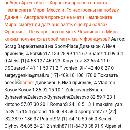
победа
Аргентина – Хорватия прогноз на матч
Чемпионата Мира: Месси и К’о настроены на победу
Дания – Австралия прогноз на матч Чемпионата
Мира: смогут ли датчане взять еще три балла?
Франция – Перу прогноз на матч Чемпионата Мира:
каким получится второй матч матч французов?
Автор:
Scrag Зарабатывай на Sport-Place Дивизион А Имя
прибыль, % korsika17 133.28 99 114 67 Suarez 10.09 3 4
0 Ateist [1] 4.58 127 460 23 -Koryakov -82.65 4 11 0
DSQuared -141.11 50 71 2 Pivohleb [9] -142.40 8 27 0
sergeygenkis@mail.ru [17] -409.18 108 178 0 Показать
всех
Дивизион Б Имя прибыль, % Vladimir-
Kosov-Kosov-1 86.92 15 10 1 ZalesovoneByhare-
ByharestneZalesovo-ByharestneZalesovo 82.59 7 23 1
kintoho 57.07 30 20 1 RomanS 24.18 5 13 1 maksimilyan
-5.89 15 15 4 gorand -16.30 48 58 0 sportprofit777 [22]
-32.38 97 186 37 PatriotSM [1] -54.10 50 56 0 Sergei-
Glyhov -54.85 24 21 2 shtrih87 [1] -64.70 38 91 9 Alpenist