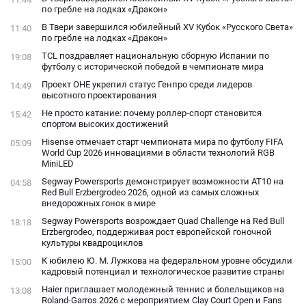
по гребле на лодках «Дракон»
В Твери завершился юбилейный XV Кубок «Русского Света»
11:40
по гребле на лодках «Дракон»
TCL поздравляет национальную сборную Испании по
19:08
футболу с исторической победой в чемпионате мира
Проект ОНЕ укрепил статус Генпро среди лидеров
14:49
высотного проектирования
Не просто катание: почему роллер-спорт становится
15:42
спортом высоких достижений
Hisense отмечает старт чемпионата мира по футболу FIFA
05:09
World Cup 2026 инновациями в области технологий RGB
MiniLED
Segway Powersports демонстрирует возможности AT10 на
04:58
Red Bull Erzbergrodeo 2026, одной из самых сложных
внедорожных гонок в мире
Segway Powersports возрождает Quad Challenge на Red Bull
18:18
Erzbergrodeo, поддерживая рост европейской гоночной
культуры квадроциклов
К юбилею Ю. М. Лужкова на федеральном уровне обсудили
15:00
кадровый потенциал и технологическое развитие страны
Haier приглашает молодежный теннис и болельщиков на
13:08
Roland-Garros 2026 с мероприятием Clay Court Open и Fans