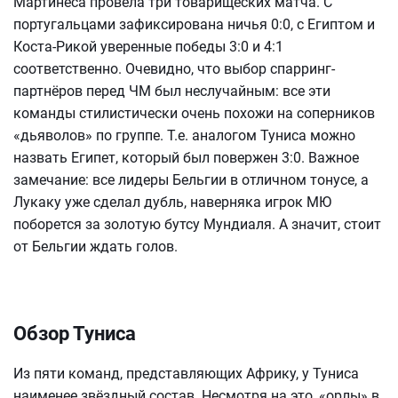
Мартинеса провела три товарищеских матча. С
португальцами зафиксирована ничья 0:0, с Египтом и
Коста-Рикой уверенные победы 3:0 и 4:1
соответственно. Очевидно, что выбор спарринг-
партнёров перед ЧМ был неслучайным: все эти
команды стилистически очень похожи на соперников
«дьяволов» по группе. Т.е. аналогом Туниса можно
назвать Египет, который был повержен 3:0. Важное
замечание: все лидеры Бельгии в отличном тонусе, а
Лукаку уже сделал дубль, наверняка игрок МЮ
поборется за золотую бутсу Мундиаля. А значит, стоит
от Бельгии ждать голов.
Обзор Туниса
Из пяти команд, представляющих Африку, у Туниса
наименее звёздный состав. Несмотря на это, «орлы» в