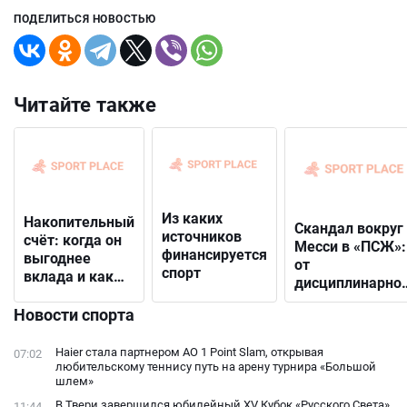
ПОДЕЛИТЬСЯ НОВОСТЬЮ
Читайте также
Из каких
Накопительный
Скандал вокруг
источников
счёт: когда он
Месси в «ПСЖ»:
финансируется
выгоднее
от
спорт
вклада и как
дисциплинарно
выбрать
решения до
подходящий
Новости спорта
открытого
конфликта с
Haier стала партнером AO 1 Point Slam, открывая
07:02
фанатами
любительскому теннису путь на арену турнира «Большой
шлем»
В Твери завершился юбилейный XV Кубок «Русского Света»
11:44