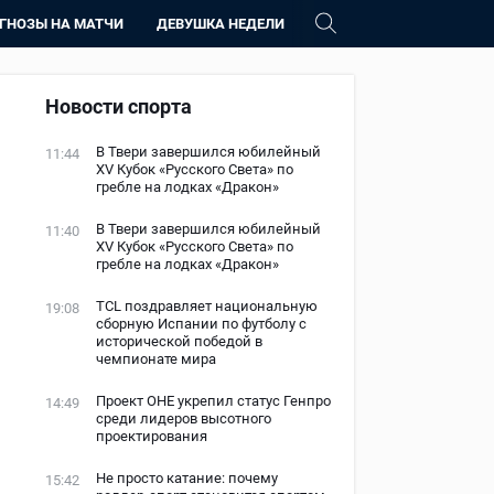
ГНОЗЫ НА МАТЧИ
ДЕВУШКА НЕДЕЛИ
Новости спорта
В Твери завершился юбилейный
11:44
XV Кубок «Русского Света» по
гребле на лодках «Дракон»
В Твери завершился юбилейный
11:40
XV Кубок «Русского Света» по
гребле на лодках «Дракон»
TCL поздравляет национальную
19:08
сборную Испании по футболу с
исторической победой в
чемпионате мира
Проект ОНЕ укрепил статус Генпро
14:49
среди лидеров высотного
проектирования
Не просто катание: почему
15:42