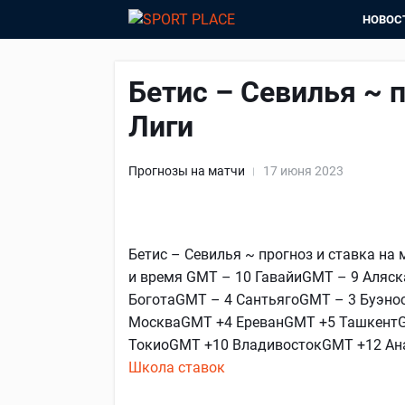
НОВОС
Бетис – Севилья ~ п
Лиги
Прогнозы на матчи
17 июня 2023
Бетис – Севилья ~ прогноз и ставка на м
и время GMT – 10 ГавайиGMT – 9 Аляс
БоготаGMT – 4 СантьягоGMT – 3 Буэн
МоскваGMT +4 ЕреванGMT +5 ТашкентG
ТокиоGMT +10 ВладивостокGMT +12 Ан
Школа ставок