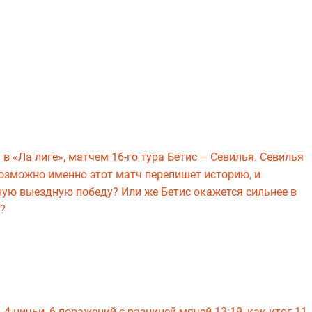
 в «Ла лиге», матчем 16-го тура Бетис – Севилья. Севилья
возможно именно этот матч перепишет историю, и
ую выездную победу? Или же Бетис окажется сильнее в
?
, 4-ничьи, 6-поражений с разницей мячей 13:19, как итог 11-