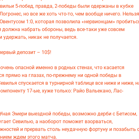
Севильи 5-побед, правда, 2-победы были одержаны в кубке
гронес, но все же хоть что-то, чем вообще ничего. Нельз
Ювентусом 1:0, которая позволила «нервионцам» пробитьс
и должна набрать обороны, ведь все-таки уже совсем
и удержать, никак не получается.
ервый депозит – 10$!
 очень опасной именно в родных стенах, что касается
я прямо на глазах, по-прежнему ни одной победы в
вилья спускается в турнирной таблице все ниже и ниже, н
мпоненту 17-ые, хуже только: Райо Вальекано, Лас-
Уная Эмери выездной победы, возможно дерби с Бетисом,
угает Севилью, а наоборот поможет взорваться,
ностей и прервать столь неудачную фортуну и позабыть 
пением ждем этого матча.