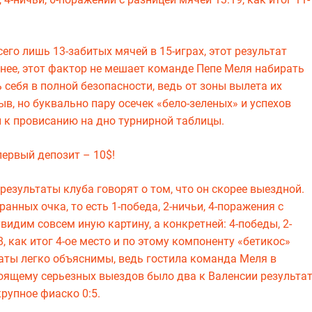
сего лишь 13-забитых мячей в 15-играх, этот результат
енее, этот фактор не мешает команде Пепе Меля набирать
 себя в полной безопасности, ведь от зоны вылета их
в, но буквально пару осечек «бело-зеленых» и успехов
 к провисанию на дно турнирной таблицы.
ервый депозит – 10$!
результаты клуба говорят о том, что он скорее выездной.
анных очка, то есть 1-победа, 2-ничьи, 4-поражения с
видим совсем иную картину, а конкретней: 4-победы, 2-
8, как итог 4-ое место и по этому компоненту «бетикос»
таты легко объяснимы, ведь гостила команда Меля в
тоящему серьезных выездов было два к Валенсии результа
крупное фиаско 0:5.