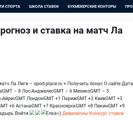
ТИ СПОРТА
ШКОЛА СТАВОК
БУКМЕКЕРСКИЕ КОНТОРЫ
ПРО
рогноз и ставка на матч Ла
атч Ла Лиги – sport-place.ru + Получить бонус О сайте Дата
каGMT – 8 Лос-АнджелесGMT – 6 МехикоGMT – 5
ос-АйресGMT ЛондонGMT +1 ПарижGMT +2 КиевGMT +3
MT +6 АстанаGMT +7 КрасноярскGMT +8 ПекинGMT +9
адырь Войти
Дивизионы
Конкурс ставок