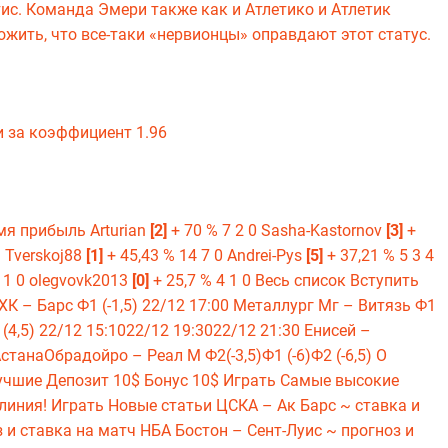
тис. Команда Эмери также как и Атлетико и Атлетик
ожить, что все-таки «нервионцы» оправдают этот статус.
 за коэффициент 1.96
я прибыль Arturian
[2]
+ 70 % 7 2 0 Sasha-Kastornov
[3]
+
1 Tverskoj88
[1]
+ 45,43 % 14 7 0 Andrei-Pys
[5]
+ 37,21 % 5 3 4
4 1 0 olegvovk2013
[0]
+ 25,7 % 4 1 0 Весь список Вступить
ХК – Барс Ф1 (-1,5) 22/12 17:00 Металлург Мг – Витязь Ф1
 (4,5) 22/12 15:1022/12 19:3022/12 21:30 Енисей –
анаОбрадойро – Реал М Ф2(-3,5)Ф1 (-6)Ф2 (-6,5) О
ие Депозит 10$ Бонус 10$ Играть Самые высокие
иния! Играть Новые статьи ЦСКА – Ак Барс ~ ставка и
 и ставка на матч НБА Бостон – Сент-Луис ~ прогноз и