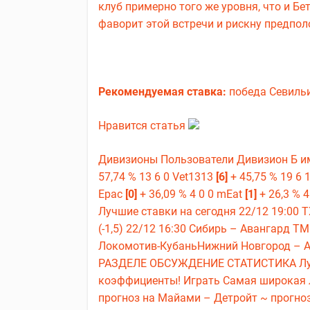
клуб примерно того же уровня, что и Бе
фаворит этой встречи и рискну предпол
Рекомендуемая ставка:
победа Севильи
Нравится статья
Дивизионы Пользователи Дивизион Б им
57,74 % 13 6 0 Vet1313
[6]
+ 45,75 % 19 6 
Ерас
[0]
+ 36,09 % 4 0 0 mEat
[1]
+ 26,3 % 
Лучшие ставки на сегодня 22/12 19:00 Т
(-1,5) 22/12 16:30 Сибирь – Авангард ТМ
Локомотив-КубаньНижний Новгород – Аст
РАЗДЕЛЕ ОБСУЖДЕНИЕ СТАТИСТИКА Лучш
коэффициенты! Играть Самая широкая л
прогноз на Майами – Детройт ~ прогноз