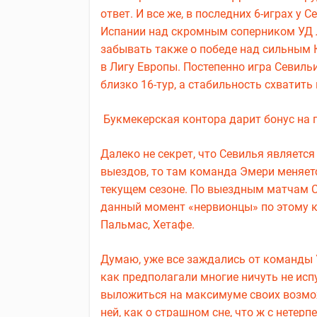
ответ. И все же, в последних 6-играх у 
Испании над скромным соперником УД Ло
забывать также о победе над сильным 
в Лигу Европы. Постепенно игра Севиль
близко 16-тур, а стабильность схватить 
Букмекерская контора дарит бонус на п
Далеко не секрет, что Севилья является
выездов, то там команда Эмери меняетс
текущем сезоне. По выездным матчам Се
данный момент «нервионцы» по этому ко
Пальмас, Хетафе.
Думаю, уже все заждались от команды 
как предполагали многие ничуть не исп
выложиться на максимуме своих возмож
ней, как о страшном сне, что ж с нетер