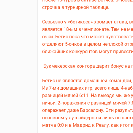
строчка в турнирной таблице.
Серьезно у «бетикоса» хромает атака, в
является 18-ым в чемпионате. Тем не м
очки. Бетис пока что может чувствовать
отделяют 5-очков в целом неплохой отры
ближайших конкурентов могут привести
Букмекерская контора дарит бонус на п
Бетис не является домашней командой, 
Из 7-ми домашних игр, всего лишь 4-набр
разницей мячей 6:11. На выезде мы же у
ничьи, 2-поражения с разницей мячей 7:
опережает даже Барселону. Эти резуль
основном у аутсайдеров и лишь по нас
матча 0:0 и в Мадрид к Реалу, как итог 