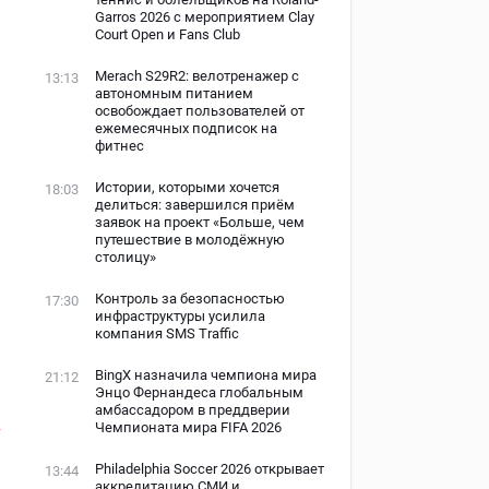
Garros 2026 с мероприятием Clay
Court Open и Fans Club
Merach S29R2: велотренажер с
13:13
автономным питанием
освобождает пользователей от
ежемесячных подписок на
фитнес
Истории, которыми хочется
18:03
делиться: завершился приём
заявок на проект «Больше, чем
путешествие в молодёжную
столицу»
Контроль за безопасностью
17:30
инфраструктуры усилила
компания SMS Traffic
BingX назначила чемпиона мира
21:12
Энцо Фернандеса глобальным
амбассадором в преддверии
Чемпионата мира FIFA 2026
т
Philadelphia Soccer 2026 открывает
13:44
аккредитацию СМИ и