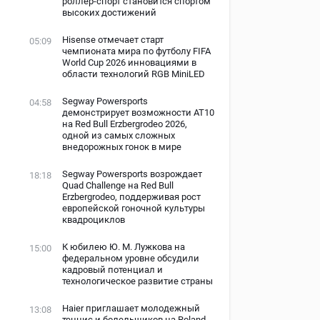
роллер-спорт становится спортом
высоких достижений
Hisense отмечает старт
05:09
чемпионата мира по футболу FIFA
World Cup 2026 инновациями в
области технологий RGB MiniLED
Segway Powersports
04:58
демонстрирует возможности AT10
на Red Bull Erzbergrodeo 2026,
одной из самых сложных
внедорожных гонок в мире
Segway Powersports возрождает
18:18
Quad Challenge на Red Bull
Erzbergrodeo, поддерживая рост
европейской гоночной культуры
квадроциклов
К юбилею Ю. М. Лужкова на
15:00
федеральном уровне обсудили
кадровый потенциал и
технологическое развитие страны
Haier приглашает молодежный
13:08
теннис и болельщиков на Roland-