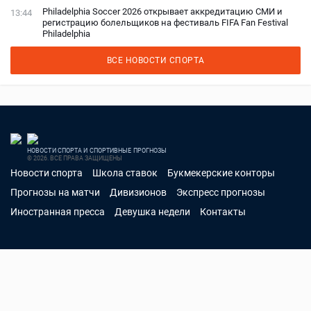
Philadelphia Soccer 2026 открывает аккредитацию СМИ и
13:44
регистрацию болельщиков на фестиваль FIFA Fan Festival
Philadelphia
ВСЕ НОВОСТИ СПОРТА
НОВОСТИ СПОРТА И СПОРТИВНЫЕ ПРОГНОЗЫ
© 2026. ВСЕ ПРАВА ЗАЩИЩЕНЫ
Новости спорта
Школа ставок
Букмекерские конторы
Прогнозы на матчи
Дивизионов
Экспресс прогнозы
Иностранная пресса
Девушка недели
Контакты