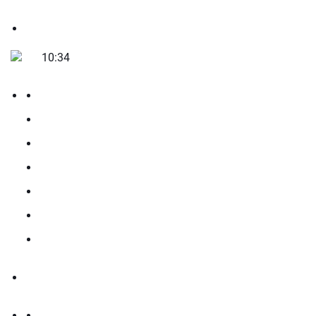
10:34