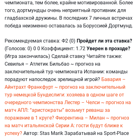
чемпионата, тем более, крайне мотивированной. Более
того, дортмундцы очень неприятный противник для
гладбахской дружины. В последних 7 личных встречах
победа неизменно оставалась за Боруссией Дортмунд.
Рекомендуемая ставка: Ф2 (0)
Пройдет ли эта ставка?
(Голосов: 0) 0 0 Коэффициент: 1.72
Уверен в проходе?
(Игра закончилась) Сделай ставку Читайте также:
Севилья – Атлетик Бильбао ~ прогноз на
заключительный тур чемпионата Испании: команды
порадуют напоследок зрелищной игрой?
Бавария –
Айнтрахт Франкфурт ~ прогноз на заключительный
тур немецкой Бундеслиги: хозяева в одном шаге от
очередного чемпионства
Лестер – Челси ~ прогноз на
матч АПЛ: “аристократы” возьмут реванш за
поражение в 1 круге?
Фиорентина – Милан ~ прогноз
на матч итальянской Серии А: гости будут ближе к
успеху?
Автор: Stas Marik Зарабатывай на Sport-Place