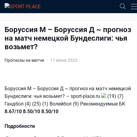
Боруссия М – Боруссия Д ~ прогноз
на матч немецкой Бундеслиги: чья
возьмет?
Прогнозы на матчи
17 июня 2023
Боруссия М – Боруссия Д ~ прогноз на матч немецкой
Бундеслиги: чья возьмет? – sport-place.ru
(19) (7)
Гандбол (4) (25) (1) Волейбол (9) Рекомендуемые БК
8.67/10
8.50/10
8.50/10
Подробности