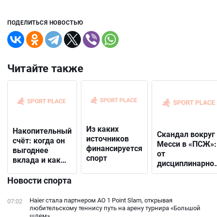
ПОДЕЛИТЬСЯ НОВОСТЬЮ
Читайте также
Из каких
Накопительный
Скандал вокруг
источников
счёт: когда он
Месси в «ПСЖ»:
финансируется
выгоднее
от
спорт
вклада и как
дисциплинарно
выбрать
решения до
подходящий
Новости спорта
открытого
конфликта с
Haier стала партнером AO 1 Point Slam, открывая
07:02
фанатами
любительскому теннису путь на арену турнира «Большой
шлем»