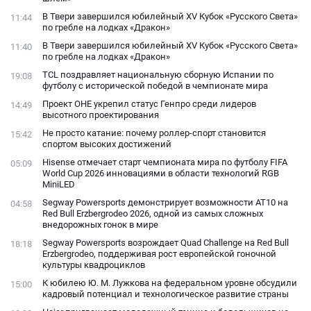
В Твери завершился юбилейный XV Кубок «Русского Света»
11:44
по гребле на лодках «Дракон»
В Твери завершился юбилейный XV Кубок «Русского Света»
11:40
по гребле на лодках «Дракон»
TCL поздравляет национальную сборную Испании по
19:08
футболу с исторической победой в чемпионате мира
Проект ОНЕ укрепил статус Генпро среди лидеров
14:49
высотного проектирования
Не просто катание: почему роллер-спорт становится
15:42
спортом высоких достижений
Hisense отмечает старт чемпионата мира по футболу FIFA
05:09
World Cup 2026 инновациями в области технологий RGB
MiniLED
Segway Powersports демонстрирует возможности AT10 на
04:58
Red Bull Erzbergrodeo 2026, одной из самых сложных
внедорожных гонок в мире
Segway Powersports возрождает Quad Challenge на Red Bull
18:18
Erzbergrodeo, поддерживая рост европейской гоночной
культуры квадроциклов
К юбилею Ю. М. Лужкова на федеральном уровне обсудили
15:00
кадровый потенциал и технологическое развитие страны