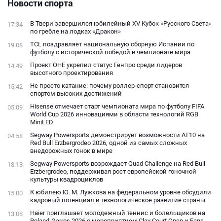
подходящий
Новости спорта
открытого
конфликта с
В Твери завершился юбилейный XV Кубок «Русского Света»
17:34
фанатами
по гребле на лодках «Дракон»
TCL поздравляет национальную сборную Испании по
19:08
футболу с исторической победой в чемпионате мира
Проект ОНЕ укрепил статус Генпро среди лидеров
14:49
высотного проектирования
Не просто катание: почему роллер-спорт становится
15:42
спортом высоких достижений
Hisense отмечает старт чемпионата мира по футболу FIFA
05:09
World Cup 2026 инновациями в области технологий RGB
MiniLED
Segway Powersports демонстрирует возможности AT10 на
04:58
Red Bull Erzbergrodeo 2026, одной из самых сложных
внедорожных гонок в мире
Segway Powersports возрождает Quad Challenge на Red Bull
18:18
Erzbergrodeo, поддерживая рост европейской гоночной
культуры квадроциклов
К юбилею Ю. М. Лужкова на федеральном уровне обсудили
15:00
кадровый потенциал и технологическое развитие страны
Haier приглашает молодежный теннис и болельщиков на
13:08
Roland-Garros 2026 с мероприятием Clay Court Open и Fans