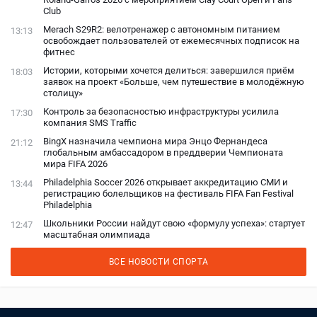
Club
Merach S29R2: велотренажер с автономным питанием
13:13
освобождает пользователей от ежемесячных подписок на
фитнес
Истории, которыми хочется делиться: завершился приём
18:03
заявок на проект «Больше, чем путешествие в молодёжную
столицу»
Контроль за безопасностью инфраструктуры усилила
17:30
компания SMS Traffic
BingX назначила чемпиона мира Энцо Фернандеса
21:12
глобальным амбассадором в преддверии Чемпионата
мира FIFA 2026
Philadelphia Soccer 2026 открывает аккредитацию СМИ и
13:44
регистрацию болельщиков на фестиваль FIFA Fan Festival
Philadelphia
Школьники России найдут свою «формулу успеха»: стартует
12:47
масштабная олимпиада
ВСЕ НОВОСТИ СПОРТА