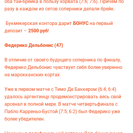
оба тай-брейка в пользу хорвата (7:6; 7:6). Причем по
разу в каждом из сетов соперники делали брейк.
Букмекерская контора дарит
БОНУС
на первый
депозит –
2500 руб
!
Федерико Дельбонис (47)
В отличие от своего будущего соперника по финалу,
Федерико Дельбонис чувствует себя более уверенно
на марокканских кортах.
Уже в первом матче с Тимо Де Баккером (6:4; 6:4)
удалось аргентинцу продемонстрировать весь свой
арсенал в полной мере. В матче четвертьфинала с
Пабло Карреньо-Бустой (7:5; 6:2) был Федерико уже
более убедителен.