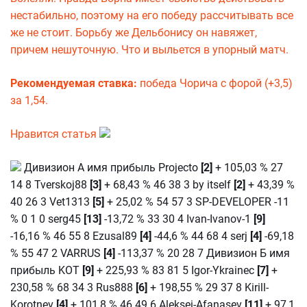
нестабильно, поэтому на его победу рассчитывать все
же не стоит. Борьбу же Дельбонису он навяжет,
причем нешуточную. Что и выльется в упорный матч.
Рекомендуемая ставка:
победа Чорича с форой (+3,5)
за 1,54.
Нравится статья
Дивизион А имя прибыль Projecto
[2]
+ 105,03 % 27
14 8 Tverskoj88
[3]
+ 68,43 % 46 38 3 by itself
[2]
+ 43,39 %
40 26 3 Vet1313
[5]
+ 25,02 % 54 57 3 SP-DEVELOPER -11
% 0 1 0 serg45
[13]
-13,72 % 33 30 4 Ivan-Ivanov-1
[9]
-16,16 % 46 55 8 Ezusal89
[4]
-44,6 % 44 68 4 serj
[4]
-69,18
% 55 47 2 VARRUS
[4]
-113,37 % 20 28 7 Дивизион Б имя
прибыль KOT
[9]
+ 225,93 % 83 81 5 Igor-Ykrainec
[7]
+
230,58 % 68 34 3 Rus888
[6]
+ 198,55 % 29 37 8 Kirill-
Korotnev
[4]
+ 101,8 % 46 49 6 Aleksei-Afanasev
[11]
+ 97,1