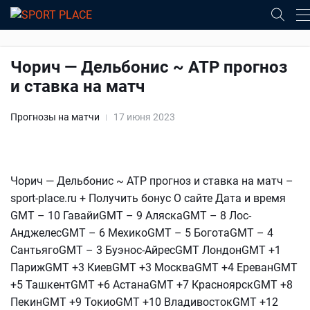
Чорич — Дельбонис ~ АТР прогноз
и ставка на матч
Прогнозы на матчи
17 июня 2023
Чорич — Дельбонис ~ АТР прогноз и ставка на матч –
sport-place.ru + Получить бонус О сайте Дата и время
GMT – 10 ГавайиGMT – 9 АляскаGMT – 8 Лос-
АнджелесGMT – 6 МехикоGMT – 5 БоготаGMT – 4
СантьягоGMT – 3 Буэнос-АйресGMT ЛондонGMT +1
ПарижGMT +3 КиевGMT +3 МоскваGMT +4 ЕреванGMT
+5 ТашкентGMT +6 АстанаGMT +7 КрасноярскGMT +8
ПекинGMT +9 ТокиоGMT +10 ВладивостокGMT +12