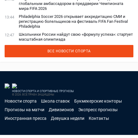
глобальным амбассадором в преддверии Чемпионата
мира FIFA 2026
Philadelphia Soccer 2026 открывает аккредитацию СМИ и
13:44
регистрацию болельщиков на фестиваль FIFA Fan Festival
Philadelphia
Школьники России найдут свою «формулу успеха»: стартует
12:47
масштабная олимпиада
ВСЕ НОВОСТИ СПОРТА
НОВОСТИ СПОРТА И СПОРТИВНЫЕ ПРОГНОЗЫ
© 2026. ВСЕ ПРАВА ЗАЩИЩЕНЫ
Новости спорта
Школа ставок
Букмекерские конторы
Прогнозы на матчи
Дивизионов
Экспресс прогнозы
Иностранная пресса
Девушка недели
Контакты