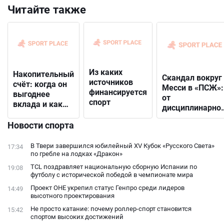
Читайте также
Из каких
Накопительный
Скандал вокруг
источников
счёт: когда он
Месси в «ПСЖ»:
финансируется
выгоднее
от
спорт
вклада и как
дисциплинарно
выбрать
решения до
подходящий
Новости спорта
открытого
конфликта с
В Твери завершился юбилейный XV Кубок «Русского Света»
17:34
фанатами
по гребле на лодках «Дракон»
TCL поздравляет национальную сборную Испании по
19:08
футболу с исторической победой в чемпионате мира
Проект ОНЕ укрепил статус Генпро среди лидеров
14:49
высотного проектирования
Не просто катание: почему роллер-спорт становится
15:42
спортом высоких достижений