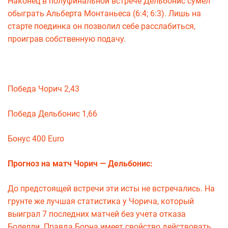
Наконец в полуфинальной встрече Дельбонис сумел
обыграть Альберта Монтаньеса (6:4; 6:3). Лишь на
старте поединка он позволил себе расслабиться,
проиграв собственную подачу.
Победа Чорич 2,43
Победа Дельбонис 1,66
Бонус 400 Euro
Прогноз на матч Чорич — Дельбонис:
До предстоящей встречи эти исты не встречались. На
грунте же лучшая статистика у Чорича, который
выиграл 7 последних матчей без учета отказа
Болелли. Правда Борна имеет свойство действовать