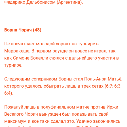
Федерико Дельбонисом (Аргентина).
Борна Чорич (48)
Не впечатляет молодой хорват на турнире в
Марракеше. В первом раунде он вовсе не играл, так
как Симоне Болелли снялся с дальнейшего участия в
турнире.
Следующим соперником Борны стал Поль-Анри Матьё,
которого удалось обыграть лишь в трех сетах (6:7; 6:3;
6:4).
Пожалуй лишь в полуфинальном матче против Иржи
Веселого Чорич вынужден был показывать свой
максимум и все таки сделал это. Удачно закончились